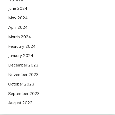
June 2024
May 2024
April 2024
March 2024
February 2024
January 2024
December 2023
November 2023
October 2023
September 2023
August 2022