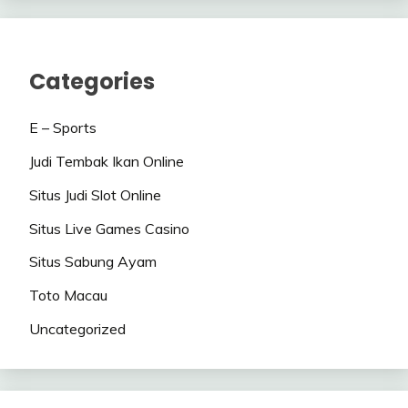
Categories
E – Sports
Judi Tembak Ikan Online
Situs Judi Slot Online
Situs Live Games Casino
Situs Sabung Ayam
Toto Macau
Uncategorized