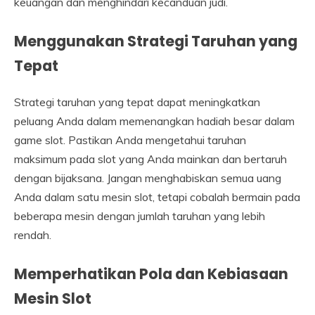
keuangan dan menghindari kecanduan judi.
Menggunakan Strategi Taruhan yang
Tepat
Strategi taruhan yang tepat dapat meningkatkan
peluang Anda dalam memenangkan hadiah besar dalam
game slot. Pastikan Anda mengetahui taruhan
maksimum pada slot yang Anda mainkan dan bertaruh
dengan bijaksana. Jangan menghabiskan semua uang
Anda dalam satu mesin slot, tetapi cobalah bermain pada
beberapa mesin dengan jumlah taruhan yang lebih
rendah.
Memperhatikan Pola dan Kebiasaan
Mesin Slot