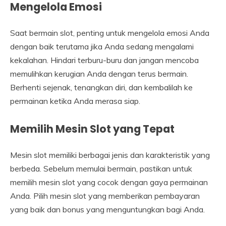
Mengelola Emosi
Saat bermain slot, penting untuk mengelola emosi Anda
dengan baik terutama jika Anda sedang mengalami
kekalahan. Hindari terburu-buru dan jangan mencoba
memulihkan kerugian Anda dengan terus bermain.
Berhenti sejenak, tenangkan diri, dan kembalilah ke
permainan ketika Anda merasa siap.
Memilih Mesin Slot yang Tepat
Mesin slot memiliki berbagai jenis dan karakteristik yang
berbeda. Sebelum memulai bermain, pastikan untuk
memilih mesin slot yang cocok dengan gaya permainan
Anda. Pilih mesin slot yang memberikan pembayaran
yang baik dan bonus yang menguntungkan bagi Anda.