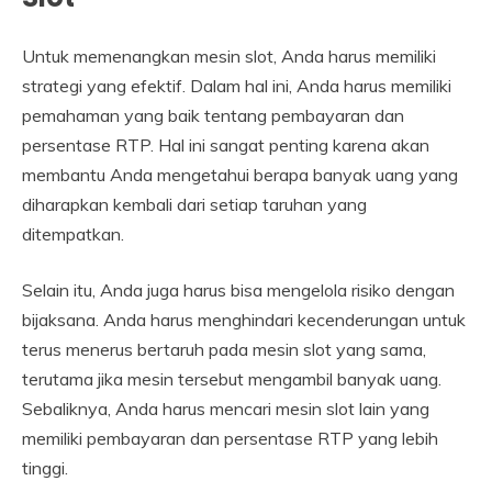
Untuk memenangkan mesin slot, Anda harus memiliki
strategi yang efektif. Dalam hal ini, Anda harus memiliki
pemahaman yang baik tentang pembayaran dan
persentase RTP. Hal ini sangat penting karena akan
membantu Anda mengetahui berapa banyak uang yang
diharapkan kembali dari setiap taruhan yang
ditempatkan.
Selain itu, Anda juga harus bisa mengelola risiko dengan
bijaksana. Anda harus menghindari kecenderungan untuk
terus menerus bertaruh pada mesin slot yang sama,
terutama jika mesin tersebut mengambil banyak uang.
Sebaliknya, Anda harus mencari mesin slot lain yang
memiliki pembayaran dan persentase RTP yang lebih
tinggi.