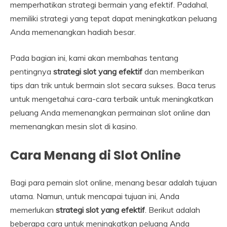
memperhatikan strategi bermain yang efektif. Padahal,
memiliki strategi yang tepat dapat meningkatkan peluang
Anda memenangkan hadiah besar.
Pada bagian ini, kami akan membahas tentang
pentingnya
strategi slot yang efektif
dan memberikan
tips dan trik untuk bermain slot secara sukses. Baca terus
untuk mengetahui cara-cara terbaik untuk meningkatkan
peluang Anda memenangkan permainan slot online dan
memenangkan mesin slot di kasino.
Cara Menang di Slot Online
Bagi para pemain slot online, menang besar adalah tujuan
utama. Namun, untuk mencapai tujuan ini, Anda
memerlukan
strategi slot yang efektif
. Berikut adalah
beberapa cara untuk meningkatkan peluang Anda