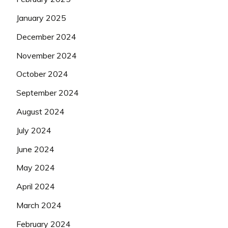
January 2025
December 2024
November 2024
October 2024
September 2024
August 2024
July 2024
June 2024
May 2024
April 2024
March 2024
February 2024