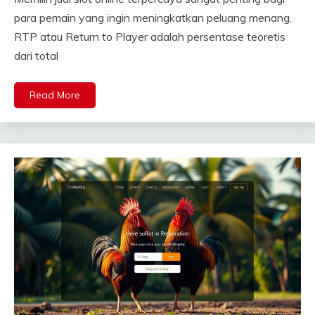
para pemain yang ingin meningkatkan peluang menang.
RTP atau Return to Player adalah persentase teoretis
dari total
Read More