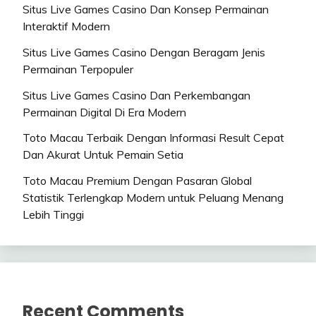
Situs Live Games Casino Dan Konsep Permainan
Interaktif Modern
Situs Live Games Casino Dengan Beragam Jenis
Permainan Terpopuler
Situs Live Games Casino Dan Perkembangan
Permainan Digital Di Era Modern
Toto Macau Terbaik Dengan Informasi Result Cepat
Dan Akurat Untuk Pemain Setia
Toto Macau Premium Dengan Pasaran Global
Statistik Terlengkap Modern untuk Peluang Menang
Lebih Tinggi
Recent Comments