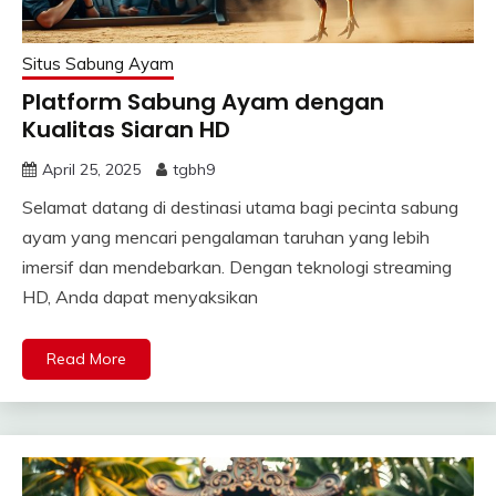
Situs Sabung Ayam
Platform Sabung Ayam dengan
Kualitas Siaran HD
April 25, 2025
tgbh9
Selamat datang di destinasi utama bagi pecinta sabung
ayam yang mencari pengalaman taruhan yang lebih
imersif dan mendebarkan. Dengan teknologi streaming
HD, Anda dapat menyaksikan
Read More