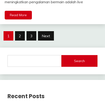
meningkatkan pengalaman bermain adalah live
Read More
Posts
1
2
3
Next
pagination
Search
Recent Posts