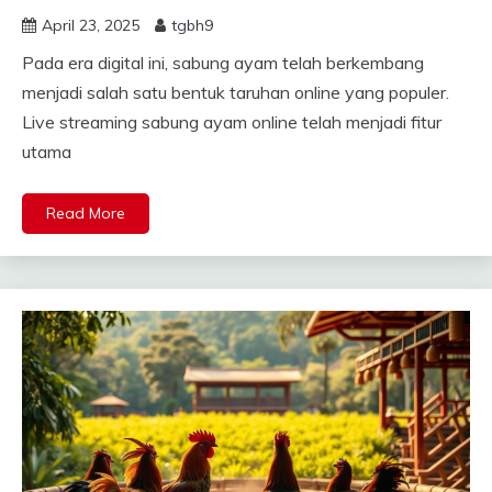
April 23, 2025
tgbh9
Pada era digital ini, sabung ayam telah berkembang
menjadi salah satu bentuk taruhan online yang populer.
Live streaming sabung ayam online telah menjadi fitur
utama
Read More