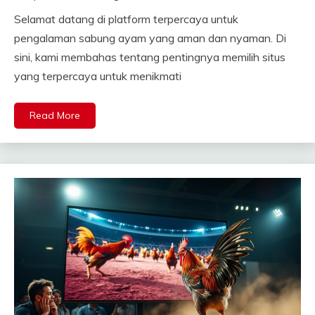
Selamat datang di platform terpercaya untuk
pengalaman sabung ayam yang aman dan nyaman. Di
sini, kami membahas tentang pentingnya memilih situs
yang terpercaya untuk menikmati
Read More