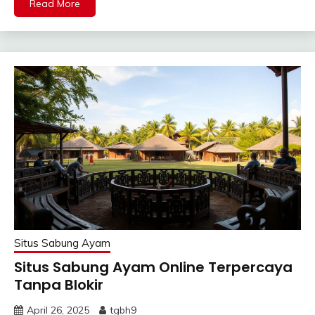
Read More
Situs Sabung Ayam
Situs Sabung Ayam Online Terpercaya
Tanpa Blokir
April 26, 2025
tgbh9