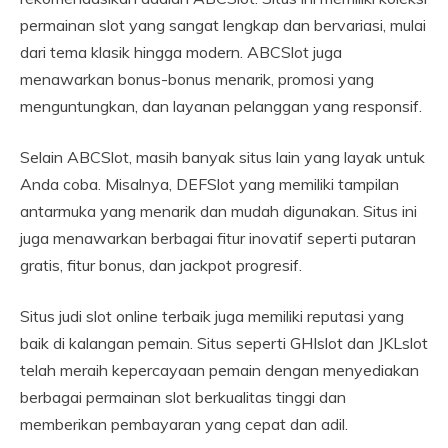
permainan slot yang sangat lengkap dan bervariasi, mulai
dari tema klasik hingga modern. ABCSlot juga
menawarkan bonus-bonus menarik, promosi yang
menguntungkan, dan layanan pelanggan yang responsif.
Selain ABCSlot, masih banyak situs lain yang layak untuk
Anda coba. Misalnya, DEFSlot yang memiliki tampilan
antarmuka yang menarik dan mudah digunakan. Situs ini
juga menawarkan berbagai fitur inovatif seperti putaran
gratis, fitur bonus, dan jackpot progresif.
Situs judi slot online terbaik juga memiliki reputasi yang
baik di kalangan pemain. Situs seperti GHIslot dan JKLslot
telah meraih kepercayaan pemain dengan menyediakan
berbagai permainan slot berkualitas tinggi dan
memberikan pembayaran yang cepat dan adil.