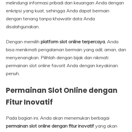
melindungi informasi pribadi dan keuangan Anda dengan
enkripsi yang kuat, sehingga Anda dapat bermain
dengan tenang tanpa khawatir data Anda
disalahgunakan.
Dengan memilih
platform slot online terpercaya
, Anda
bisa menikmati pengalaman bermain yang adil, aman, dan
menyenangkan. Pilihlah dengan bijak dan nikmati
permainan slot online favorit Anda dengan keyakinan
penuh.
Permainan Slot Online dengan
Fitur Inovatif
Pada bagian ini, Anda akan menemukan berbagai
permainan slot online dengan fitur inovatif
yang akan