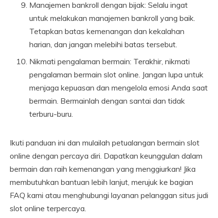
Manajemen bankroll dengan bijak: Selalu ingat
untuk melakukan manajemen bankroll yang baik.
Tetapkan batas kemenangan dan kekalahan
harian, dan jangan melebihi batas tersebut.
Nikmati pengalaman bermain: Terakhir, nikmati
pengalaman bermain slot online. Jangan lupa untuk
menjaga kepuasan dan mengelola emosi Anda saat
bermain. Bermainlah dengan santai dan tidak
terburu-buru.
Ikuti panduan ini dan mulailah petualangan bermain slot
online dengan percaya diri. Dapatkan keunggulan dalam
bermain dan raih kemenangan yang menggiurkan! Jika
membutuhkan bantuan lebih lanjut, merujuk ke bagian
FAQ kami atau menghubungi layanan pelanggan situs judi
slot online terpercaya.