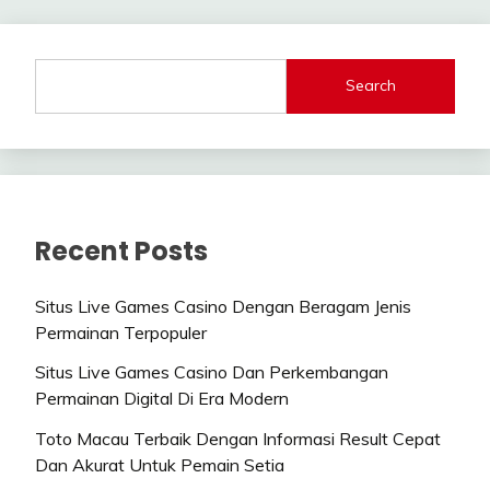
Search
Recent Posts
Situs Live Games Casino Dengan Beragam Jenis
Permainan Terpopuler
Situs Live Games Casino Dan Perkembangan
Permainan Digital Di Era Modern
Toto Macau Terbaik Dengan Informasi Result Cepat
Dan Akurat Untuk Pemain Setia