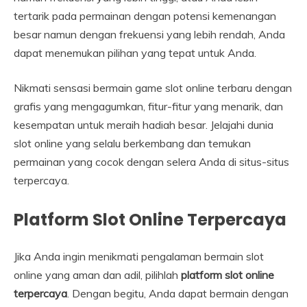
tertarik pada permainan dengan potensi kemenangan
besar namun dengan frekuensi yang lebih rendah, Anda
dapat menemukan pilihan yang tepat untuk Anda.
Nikmati sensasi bermain game slot online terbaru dengan
grafis yang mengagumkan, fitur-fitur yang menarik, dan
kesempatan untuk meraih hadiah besar. Jelajahi dunia
slot online yang selalu berkembang dan temukan
permainan yang cocok dengan selera Anda di situs-situs
terpercaya.
Platform Slot Online Terpercaya
Jika Anda ingin menikmati pengalaman bermain slot
online yang aman dan adil, pilihlah
platform slot online
terpercaya
. Dengan begitu, Anda dapat bermain dengan