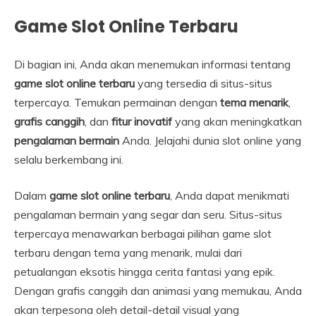
Game Slot Online Terbaru
Di bagian ini, Anda akan menemukan informasi tentang
game slot online terbaru
yang tersedia di situs-situs
terpercaya. Temukan permainan dengan
tema menarik
,
grafis canggih
, dan
fitur inovatif
yang akan meningkatkan
pengalaman bermain
Anda. Jelajahi dunia slot online yang
selalu berkembang ini.
Dalam
game slot online terbaru
, Anda dapat menikmati
pengalaman bermain yang segar dan seru. Situs-situs
terpercaya menawarkan berbagai pilihan game slot
terbaru dengan tema yang menarik, mulai dari
petualangan eksotis hingga cerita fantasi yang epik.
Dengan grafis canggih dan animasi yang memukau, Anda
akan terpesona oleh detail-detail visual yang