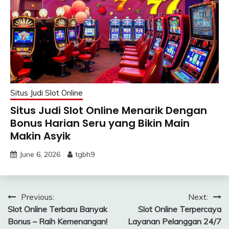
Situs Judi Slot Online
Situs Judi Slot Online Menarik Dengan
Bonus Harian Seru yang Bikin Main
Makin Asyik
June 6, 2026
tgbh9
Post
Previous:
Next:
Slot Online Terbaru Banyak
Slot Online Terpercaya
navigation
Bonus – Raih Kemenangan!
Layanan Pelanggan 24/7