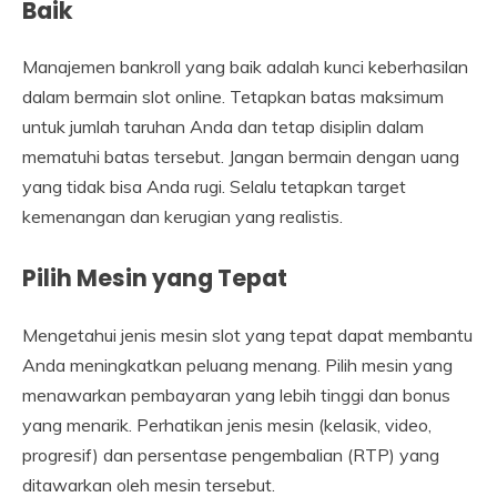
Baik
Manajemen bankroll yang baik adalah kunci keberhasilan
dalam bermain slot online. Tetapkan batas maksimum
untuk jumlah taruhan Anda dan tetap disiplin dalam
mematuhi batas tersebut. Jangan bermain dengan uang
yang tidak bisa Anda rugi. Selalu tetapkan target
kemenangan dan kerugian yang realistis.
Pilih Mesin yang Tepat
Mengetahui jenis mesin slot yang tepat dapat membantu
Anda meningkatkan peluang menang. Pilih mesin yang
menawarkan pembayaran yang lebih tinggi dan bonus
yang menarik. Perhatikan jenis mesin (kelasik, video,
progresif) dan persentase pengembalian (RTP) yang
ditawarkan oleh mesin tersebut.