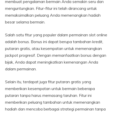
membuat pengalaman bermain Anda semakin seru dan
menguntungkan. Fitur-fitur ini telah dirancang untuk
memaksimalkan peluang Anda memenangkan hadiah
besar selama bermain.
Salah satu fitur yang populer dalam permainan slot online
adalah bonus. Bonus ini dapat berupa tambahan kredit,
putaran gratis, atau kesempatan untuk memenangkan
jackpot progresif. Dengan memanfaatkan bonus dengan
bijak, Anda dapat meningkatkan kemenangan Anda
dalam permainan.
Selain itu, terdapat juga fitur putaran gratis yang
memberikan kesempatan untuk bermain beberapa
putaran tanpa harus memasang taruhan. Fitur ini
memberikan peluang tambahan untuk memenangkan
hadiah dan mencoba berbagai strategi permainan tanpa