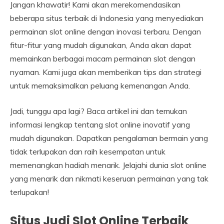
Jangan khawatir! Kami akan merekomendasikan
beberapa situs terbaik di Indonesia yang menyediakan
permainan slot online dengan inovasi terbaru. Dengan
fitur-fitur yang mudah digunakan, Anda akan dapat
memainkan berbagai macam permainan slot dengan
nyaman. Kami juga akan memberikan tips dan strategi
untuk memaksimalkan peluang kemenangan Anda.
Jadi, tunggu apa lagi? Baca artikel ini dan temukan
informasi lengkap tentang slot online inovatif yang
mudah digunakan. Dapatkan pengalaman bermain yang
tidak terlupakan dan raih kesempatan untuk
memenangkan hadiah menarik. Jelajahi dunia slot online
yang menarik dan nikmati keseruan permainan yang tak
terlupakan!
Situs Judi Slot Online Terbaik