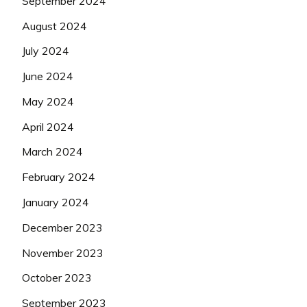
September 2024
August 2024
July 2024
June 2024
May 2024
April 2024
March 2024
February 2024
January 2024
December 2023
November 2023
October 2023
September 2023