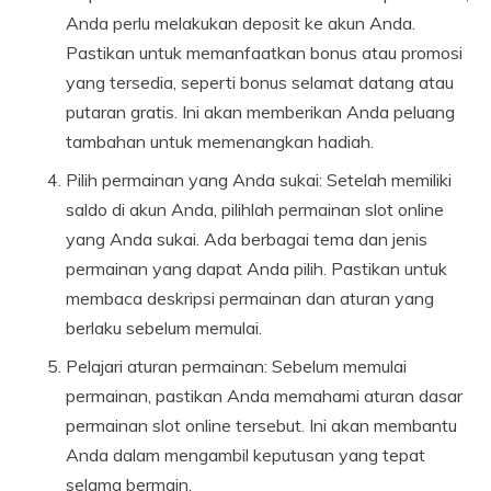
Anda perlu melakukan deposit ke akun Anda.
Pastikan untuk memanfaatkan bonus atau promosi
yang tersedia, seperti bonus selamat datang atau
putaran gratis. Ini akan memberikan Anda peluang
tambahan untuk memenangkan hadiah.
Pilih permainan yang Anda sukai: Setelah memiliki
saldo di akun Anda, pilihlah permainan slot online
yang Anda sukai. Ada berbagai tema dan jenis
permainan yang dapat Anda pilih. Pastikan untuk
membaca deskripsi permainan dan aturan yang
berlaku sebelum memulai.
Pelajari aturan permainan: Sebelum memulai
permainan, pastikan Anda memahami aturan dasar
permainan slot online tersebut. Ini akan membantu
Anda dalam mengambil keputusan yang tepat
selama bermain.