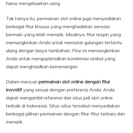
harus mengeluarkan uang.
Tak hanya itu, permainan slot online juga menyediakan
berbagai fitur khusus yang menghadirkan sensasi
bermain yang lebih menarik. Misalnya, fitur respin yang
memungkinkan Anda untuk memutar gulungan tertentu
ulang dengan biaya tambahan. Fitur ini memungkinkan
Anda untuk mengoptimalkan kombinasi simbol yang
dapat menghasilkan kemenangan.
Dalam mencari
permainan slot online dengan fitur
inovatif
yang sesuai dengan preferensi Anda, Anda
dapat mengambil referensi dari situs judi slot online
terbaik di Indonesia. Situs-situs tersebut menyediakan
berbagai pilihan permainan dengan fitur-fitur terbaru dan
menarik.