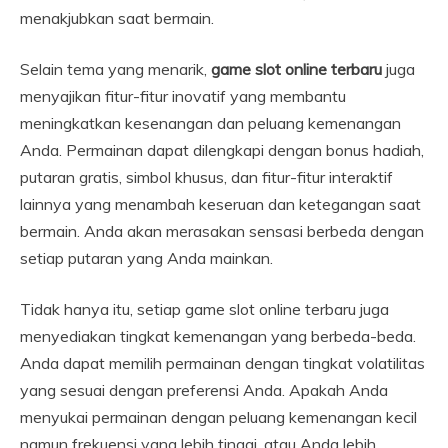
menakjubkan saat bermain.
Selain tema yang menarik,
game slot online terbaru
juga
menyajikan fitur-fitur inovatif yang membantu
meningkatkan kesenangan dan peluang kemenangan
Anda. Permainan dapat dilengkapi dengan bonus hadiah,
putaran gratis, simbol khusus, dan fitur-fitur interaktif
lainnya yang menambah keseruan dan ketegangan saat
bermain. Anda akan merasakan sensasi berbeda dengan
setiap putaran yang Anda mainkan.
Tidak hanya itu, setiap game slot online terbaru juga
menyediakan tingkat kemenangan yang berbeda-beda.
Anda dapat memilih permainan dengan tingkat volatilitas
yang sesuai dengan preferensi Anda. Apakah Anda
menyukai permainan dengan peluang kemenangan kecil
namun frekuensi yang lebih tinggi, atau Anda lebih