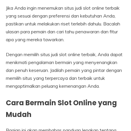
Jika Anda ingin menemukan situs judi slot online terbaik
yang sesuai dengan preferensi dan kebutuhan Anda,
pastikan untuk melakukan riset terlebih dahulu. Bacalah
ulasan para pemain dan cari tahu penawaran dan fitur
apa yang mereka tawarkan.
Dengan memilih situs judi slot online terbaik, Anda dapat
menikmati pengalaman bermain yang menyenangkan
dan penuh keseruan. Jadilah pemain yang pintar dengan
memilih situs yang terpercaya dan terbaik untuk
mengoptimalkan peluang kemenangan Anda.
Cara Bermain Slot Online yang
Mudah
Bagian ini akan membahas panduan lengkap tentang