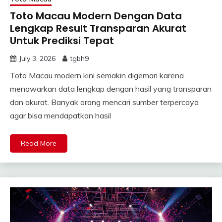
Toto Macau Modern Dengan Data
Lengkap Result Transparan Akurat
Untuk Prediksi Tepat
July 3, 2026
tgbh9
Toto Macau modern kini semakin digemari karena
menawarkan data lengkap dengan hasil yang transparan
dan akurat. Banyak orang mencari sumber terpercaya
agar bisa mendapatkan hasil
Read More