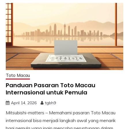
Toto Macau
Panduan Pasaran Toto Macau
Internasional untuk Pemula
April 14, 2026
tgbh9
Mitsubishi-matters – Memahami pasaran Toto Macau
internasional bisa menjadi langkah awal yang menarik
bagi pemula yang ingin mencoba peruntungan dalam