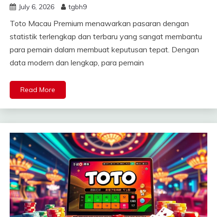
July 6, 2026
tgbh9
Toto Macau Premium menawarkan pasaran dengan
statistik terlengkap dan terbaru yang sangat membantu
para pemain dalam membuat keputusan tepat. Dengan
data modern dan lengkap, para pemain
Read More