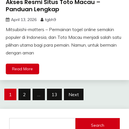
Akses Resmi Situs Toto Macau –
Panduan Lengkap
April 13, 2026
tgbh9
Mitsubishi-matters – Permainan togel online semakin
populer di Indonesia, dan Toto Macau menjadi salah satu
pilihan utama bagi para pemain. Namun, untuk bermain
dengan aman
Read More
Posts
1
2
…
13
Next
pagination
Search