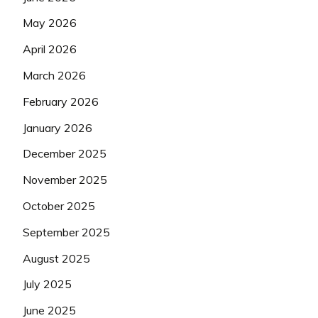
May 2026
April 2026
March 2026
February 2026
January 2026
December 2025
November 2025
October 2025
September 2025
August 2025
July 2025
June 2025