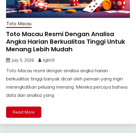
Toto Macau
Toto Macau Resmi Dengan Analisa
Angka Harian Berkualitas Tinggi Untuk
Menang Lebih Mudah
July 5, 2026
tgbh9
Toto Macau resmi dengan analisa angka harian
berkualitas tinggi banyak dicari oleh pemain yang ingin
meningkatkan peluang menang. Mereka percaya bahwa
data dan analisa yang
Read More