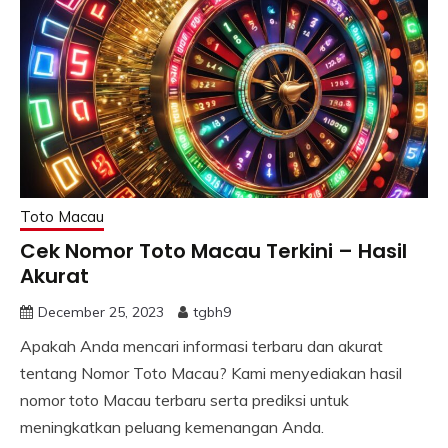
Toto Macau
Cek Nomor Toto Macau Terkini – Hasil
Akurat
December 25, 2023
tgbh9
Apakah Anda mencari informasi terbaru dan akurat
tentang Nomor Toto Macau? Kami menyediakan hasil
nomor toto Macau terbaru serta prediksi untuk
meningkatkan peluang kemenangan Anda.