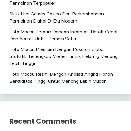
Permainan Terpopuler
Situs Live Games Casino Dan Perkembangan
Permainan Digital Di Era Modern
Toto Macau Terbaik Dengan Informasi Result Cepat
Dan Akurat Untuk Pemain Setia
Toto Macau Premium Dengan Pasaran Global
Statistik Terlengkap Modern untuk Peluang Menang
Lebih Tinggi
Toto Macau Resmi Dengan Analisa Angka Harian
Berkualitas Tinggi Untuk Menang Lebih Mudah
Recent Comments