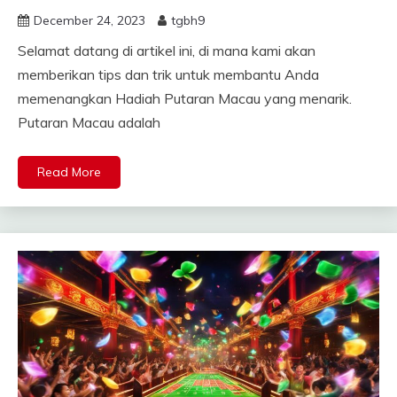
December 24, 2023
tgbh9
Selamat datang di artikel ini, di mana kami akan
memberikan tips dan trik untuk membantu Anda
memenangkan Hadiah Putaran Macau yang menarik.
Putaran Macau adalah
Read More