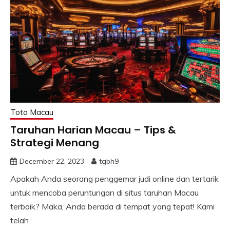
Toto Macau
Taruhan Harian Macau – Tips &
Strategi Menang
December 22, 2023
tgbh9
Apakah Anda seorang penggemar judi online dan tertarik
untuk mencoba peruntungan di situs taruhan Macau
terbaik? Maka, Anda berada di tempat yang tepat! Kami
telah