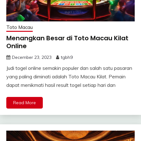
Toto Macau
Menangkan Besar di Toto Macau Kilat
Online
December 23, 2023
tgbh9
Judi togel online semakin populer dan salah satu pasaran
yang paling diminati adalah Toto Macau Kilat. Pemain
dapat menikmati hasil result togel setiap hari dan
Read More