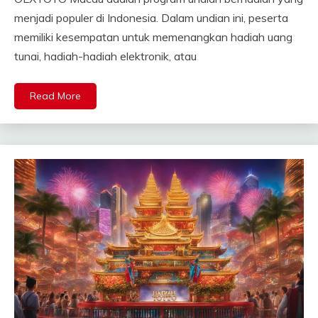
menjadi populer di Indonesia. Dalam undian ini, peserta
memiliki kesempatan untuk memenangkan hadiah uang
tunai, hadiah-hadiah elektronik, atau
Read More