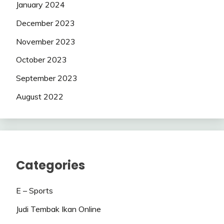
January 2024
December 2023
November 2023
October 2023
September 2023
August 2022
Categories
E – Sports
Judi Tembak Ikan Online