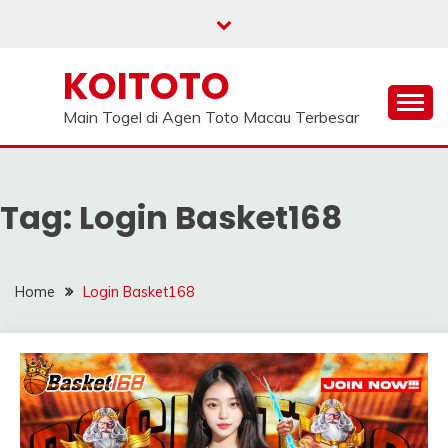
Skip
to
content
KOITOTO
Main Togel di Agen Toto Macau Terbesar
Tag:
Login Basket168
Home
Login Basket168