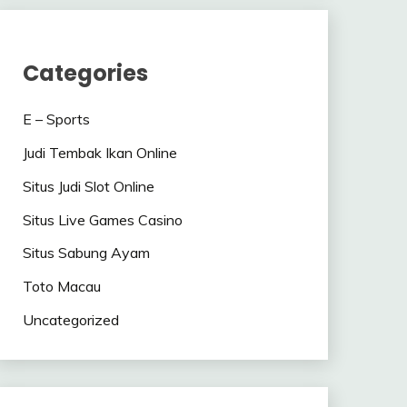
Categories
E – Sports
Judi Tembak Ikan Online
Situs Judi Slot Online
Situs Live Games Casino
Situs Sabung Ayam
Toto Macau
Uncategorized