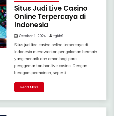
Situs Judi Live Casino
Online Terpercaya di
Indonesia
October 1, 2024
tgbh9
Situs judi live casino online terpercaya di
Indonesia menawarkan pengalaman bermain
yang menarik dan aman bagi para
penggemar taruhan live casino. Dengan
beragam permainan, seperti
Read More