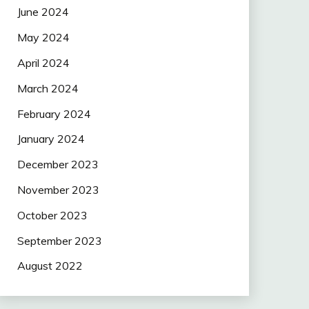
June 2024
May 2024
April 2024
March 2024
February 2024
January 2024
December 2023
November 2023
October 2023
September 2023
August 2022