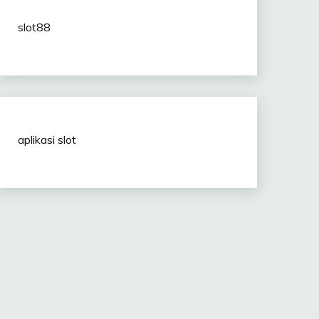
slot88
aplikasi slot