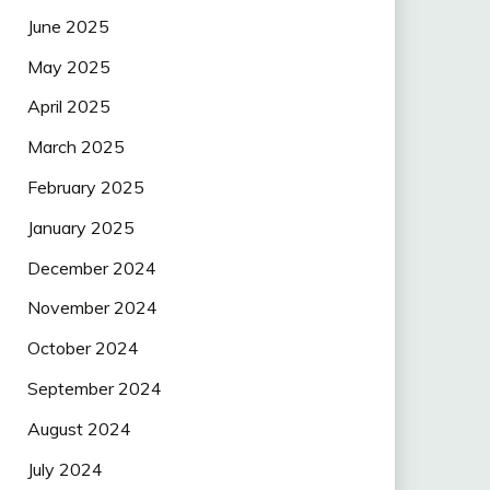
June 2025
May 2025
April 2025
March 2025
February 2025
January 2025
December 2024
November 2024
October 2024
September 2024
August 2024
July 2024