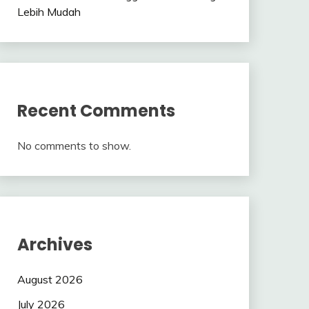
Lebih Mudah
Recent Comments
No comments to show.
Archives
August 2026
July 2026