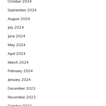
October 2024
September 2024
August 2024
July 2024
June 2024
May 2024
April 2024
March 2024
February 2024
January 2024
December 2023
November 2023
October 2023