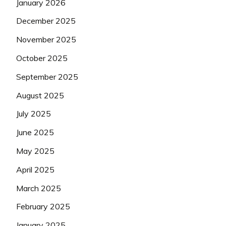
January 2026
December 2025
November 2025
October 2025
September 2025
August 2025
July 2025
June 2025
May 2025
April 2025
March 2025
February 2025
January 2025