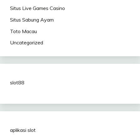
Situs Live Games Casino
Situs Sabung Ayam
Toto Macau
Uncategorized
slot88
aplikasi slot