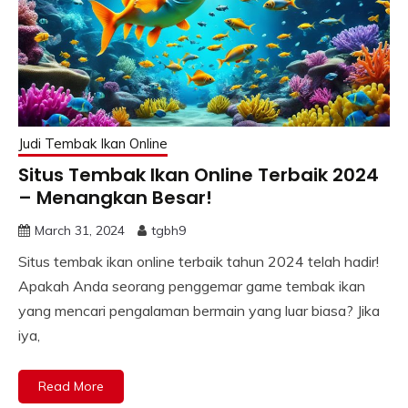
Judi Tembak Ikan Online
Situs Tembak Ikan Online Terbaik 2024
– Menangkan Besar!
March 31, 2024
tgbh9
Situs tembak ikan online terbaik tahun 2024 telah hadir!
Apakah Anda seorang penggemar game tembak ikan
yang mencari pengalaman bermain yang luar biasa? Jika
iya,
Read More