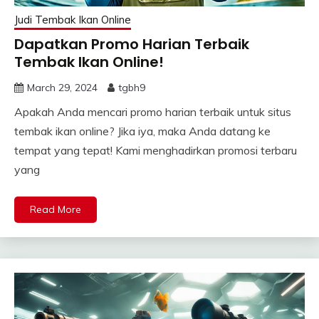
Judi Tembak Ikan Online
Dapatkan Promo Harian Terbaik
Tembak Ikan Online!
March 29, 2024
tgbh9
Apakah Anda mencari promo harian terbaik untuk situs
tembak ikan online? Jika iya, maka Anda datang ke
tempat yang tepat! Kami menghadirkan promosi terbaru
yang
Read More