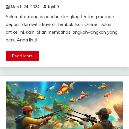
March 24, 2024
tgbh9
Selamat datang di panduan lengkap tentang metode
deposit dan withdraw di Tembak Ikan Online. Dalam
artikel ini, kami akan membahas langkah-langkah yang
perlu Anda ikuti
Read More