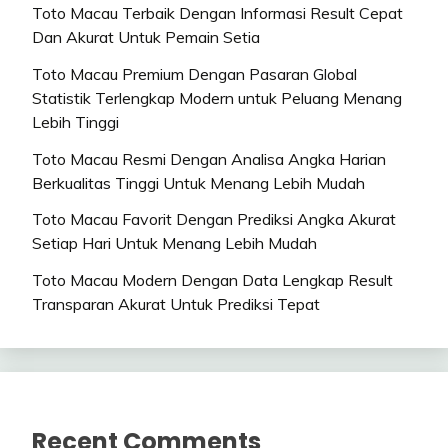
Toto Macau Terbaik Dengan Informasi Result Cepat
Dan Akurat Untuk Pemain Setia
Toto Macau Premium Dengan Pasaran Global
Statistik Terlengkap Modern untuk Peluang Menang
Lebih Tinggi
Toto Macau Resmi Dengan Analisa Angka Harian
Berkualitas Tinggi Untuk Menang Lebih Mudah
Toto Macau Favorit Dengan Prediksi Angka Akurat
Setiap Hari Untuk Menang Lebih Mudah
Toto Macau Modern Dengan Data Lengkap Result
Transparan Akurat Untuk Prediksi Tepat
Recent Comments