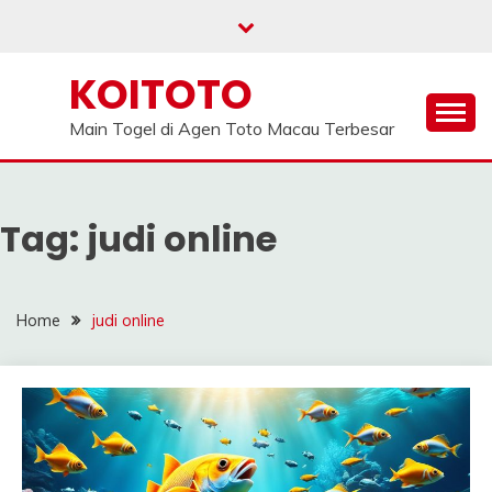
Skip
to
content
KOITOTO
Main Togel di Agen Toto Macau Terbesar
Tag:
judi online
Home
judi online