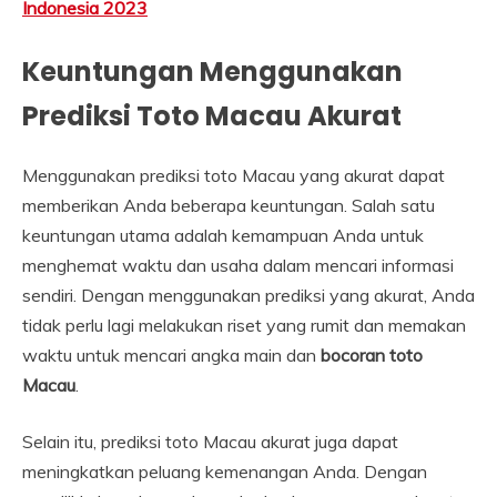
Indonesia 2023
Keuntungan Menggunakan
Prediksi Toto Macau Akurat
Menggunakan prediksi toto Macau yang akurat dapat
memberikan Anda beberapa keuntungan. Salah satu
keuntungan utama adalah kemampuan Anda untuk
menghemat waktu dan usaha dalam mencari informasi
sendiri. Dengan menggunakan prediksi yang akurat, Anda
tidak perlu lagi melakukan riset yang rumit dan memakan
waktu untuk mencari angka main dan
bocoran toto
Macau
.
Selain itu, prediksi toto Macau akurat juga dapat
meningkatkan peluang kemenangan Anda. Dengan