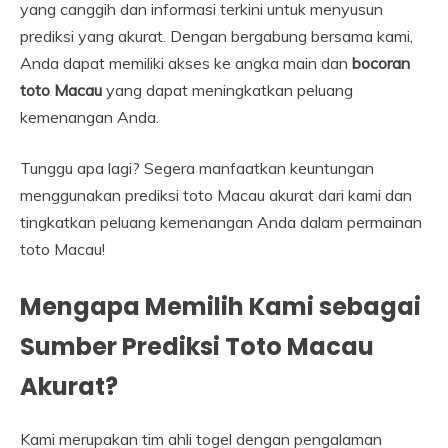
yang canggih dan informasi terkini untuk menyusun
prediksi yang akurat. Dengan bergabung bersama kami,
Anda dapat memiliki akses ke angka main dan
bocoran
toto Macau
yang dapat meningkatkan peluang
kemenangan Anda.
Tunggu apa lagi? Segera manfaatkan keuntungan
menggunakan prediksi toto Macau akurat dari kami dan
tingkatkan peluang kemenangan Anda dalam permainan
toto Macau!
Mengapa Memilih Kami sebagai
Sumber Prediksi Toto Macau
Akurat?
Kami merupakan tim ahli togel dengan pengalaman