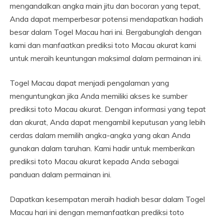
mengandalkan angka main jitu dan bocoran yang tepat,
Anda dapat memperbesar potensi mendapatkan hadiah
besar dalam Togel Macau hari ini. Bergabunglah dengan
kami dan manfaatkan prediksi toto Macau akurat kami
untuk meraih keuntungan maksimal dalam permainan ini.
Togel Macau dapat menjadi pengalaman yang
menguntungkan jika Anda memiliki akses ke sumber
prediksi toto Macau akurat. Dengan informasi yang tepat
dan akurat, Anda dapat mengambil keputusan yang lebih
cerdas dalam memilih angka-angka yang akan Anda
gunakan dalam taruhan. Kami hadir untuk memberikan
prediksi toto Macau akurat kepada Anda sebagai
panduan dalam permainan ini.
Dapatkan kesempatan meraih hadiah besar dalam Togel
Macau hari ini dengan memanfaatkan prediksi toto