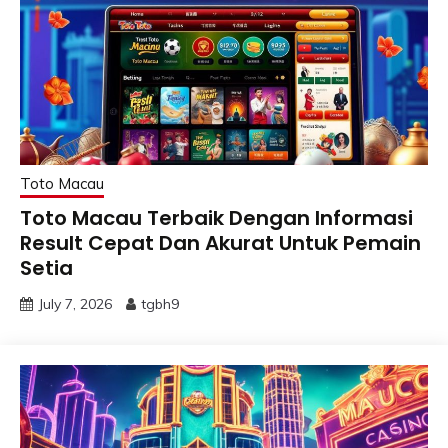
Toto Macau
Toto Macau Terbaik Dengan Informasi
Result Cepat Dan Akurat Untuk Pemain
Setia
July 7, 2026
tgbh9