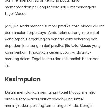
dan memberikan saran tentang bagaimana
memanfaatkan peluang terbaik untuk memenangkan
togel Macau.
Jadi, jika Anda mencari sumber prediksi toto Macau akurat
dan ramalan terpercaya, Anda telah datang ke tempat
yang tepat. Bergabunglah dengan kami sekarang dan
dapatkan keuntungan dari
prediksi jitu toto Macau
yang
kami berikan. Tingkatkan kesempatan Anda untuk
menang dalam Togel Macau dan raih hadiah besar hari
ini!
Kesimpulan
Dalam menjalankan permainan togel Macau, memiliki
prediksi toto Macau akurat adalah kunci untuk
meningkatkan peluang kemenangan Anda. Dengan