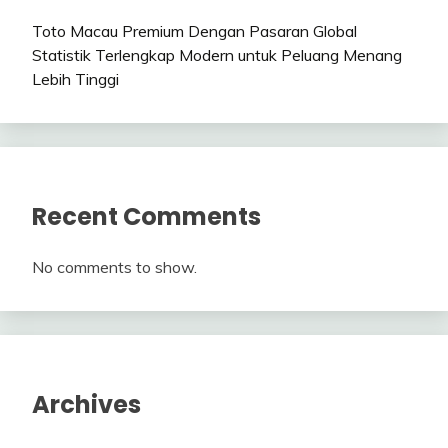
Toto Macau Premium Dengan Pasaran Global
Statistik Terlengkap Modern untuk Peluang Menang
Lebih Tinggi
Recent Comments
No comments to show.
Archives