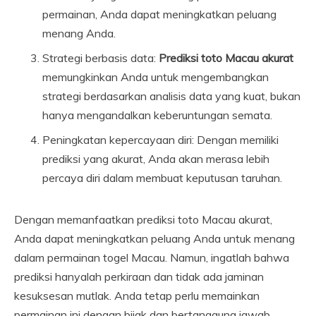
permainan, Anda dapat meningkatkan peluang
menang Anda.
Strategi berbasis data:
Prediksi toto Macau akurat
memungkinkan Anda untuk mengembangkan
strategi berdasarkan analisis data yang kuat, bukan
hanya mengandalkan keberuntungan semata.
Peningkatan kepercayaan diri: Dengan memiliki
prediksi yang akurat, Anda akan merasa lebih
percaya diri dalam membuat keputusan taruhan.
Dengan memanfaatkan prediksi toto Macau akurat,
Anda dapat meningkatkan peluang Anda untuk menang
dalam permainan togel Macau. Namun, ingatlah bahwa
prediksi hanyalah perkiraan dan tidak ada jaminan
kesuksesan mutlak. Anda tetap perlu memainkan
permainan ini dengan bijak dan bertanggung jawab.