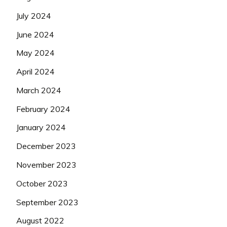
July 2024
June 2024
May 2024
April 2024
March 2024
February 2024
January 2024
December 2023
November 2023
October 2023
September 2023
August 2022