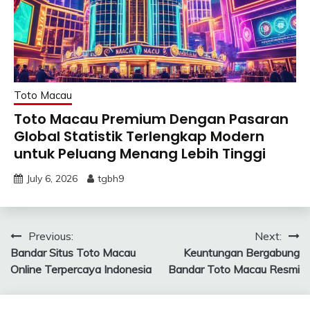
Toto Macau
Toto Macau Premium Dengan Pasaran
Global Statistik Terlengkap Modern
untuk Peluang Menang Lebih Tinggi
July 6, 2026
tgbh9
Post
Previous:
Next:
Bandar Situs Toto Macau
Keuntungan Bergabung
navigation
Online Terpercaya Indonesia
Bandar Toto Macau Resmi