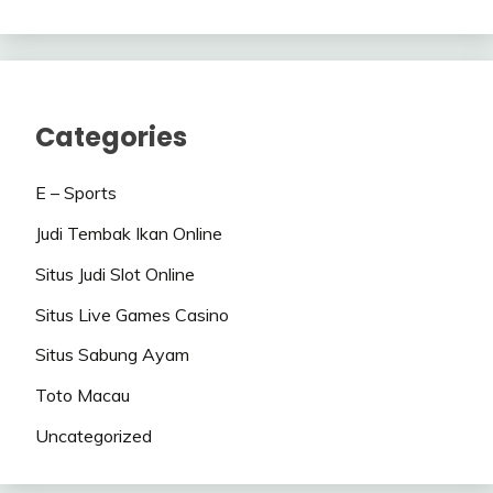
Categories
E – Sports
Judi Tembak Ikan Online
Situs Judi Slot Online
Situs Live Games Casino
Situs Sabung Ayam
Toto Macau
Uncategorized