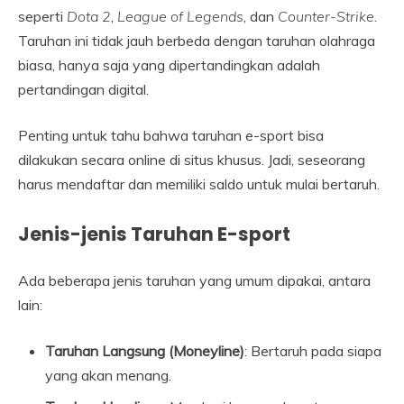
seperti
Dota 2
,
League of Legends
, dan
Counter-Strike
.
Taruhan ini tidak jauh berbeda dengan taruhan olahraga
biasa, hanya saja yang dipertandingkan adalah
pertandingan digital.
Penting untuk tahu bahwa taruhan e-sport bisa
dilakukan secara online di situs khusus. Jadi, seseorang
harus mendaftar dan memiliki saldo untuk mulai bertaruh.
Jenis-jenis Taruhan E-sport
Ada beberapa jenis taruhan yang umum dipakai, antara
lain:
Taruhan Langsung (Moneyline)
: Bertaruh pada siapa
yang akan menang.