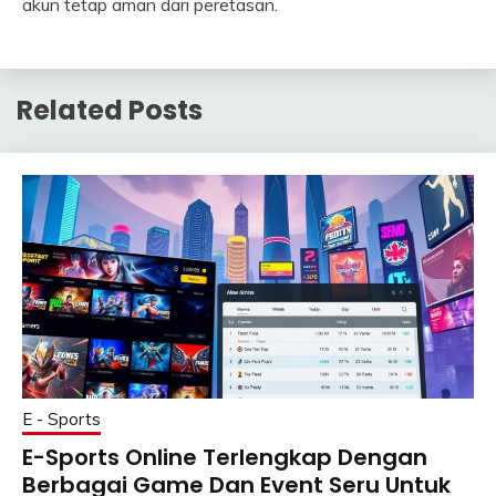
akun tetap aman dari peretasan.
Related Posts
E - Sports
E-Sports Online Terlengkap Dengan
Berbagai Game Dan Event Seru Untuk