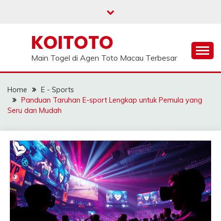
Skip
to
content
KOITOTO
Main Togel di Agen Toto Macau Terbesar
Home
E - Sports
Panduan Taruhan E-sport Lengkap untuk Pemula yang
Seru dan Mudah