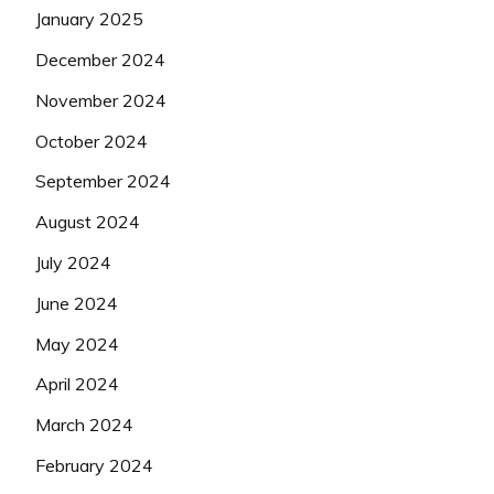
January 2025
December 2024
November 2024
October 2024
September 2024
August 2024
July 2024
June 2024
May 2024
April 2024
March 2024
February 2024