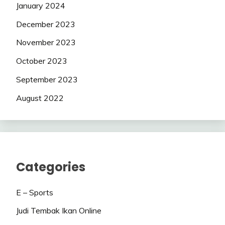
January 2024
December 2023
November 2023
October 2023
September 2023
August 2022
Categories
E – Sports
Judi Tembak Ikan Online