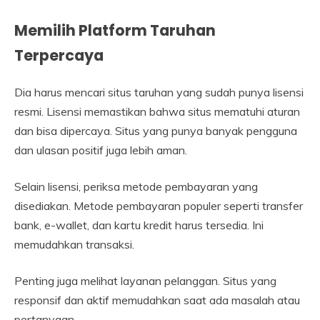
Memilih Platform Taruhan
Terpercaya
Dia harus mencari situs taruhan yang sudah punya lisensi
resmi. Lisensi memastikan bahwa situs mematuhi aturan
dan bisa dipercaya. Situs yang punya banyak pengguna
dan ulasan positif juga lebih aman.
Selain lisensi, periksa metode pembayaran yang
disediakan. Metode pembayaran populer seperti transfer
bank, e-wallet, dan kartu kredit harus tersedia. Ini
memudahkan transaksi.
Penting juga melihat layanan pelanggan. Situs yang
responsif dan aktif memudahkan saat ada masalah atau
pertanyaan.