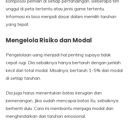
komposisi pemain di setiap pertandingan. Beberapa tim
unggul di peta tertentu atau jenis game tertentu.
Informasi ini bisa menjadi dasar dalam memilih taruhan
yang tepat.
Mengelola Risiko dan Modal
Pengelolaan uang menjadi hal penting supaya tidak
cepat rugi. Dia sebaiknya hanya bertaruh dengan jumlah
kecil dari total modal. Misalnya, bertaruh 1-5% dari modal
di setiap taruhan.
Dia juga harus menentukan batas kerugian dan
kemenangan. Jika sudah mencapai batas itu, sebaiknya
berhenti dulu. Cara ini membantu menjaga modal dan
menghindarkan dari taruhan emosional.