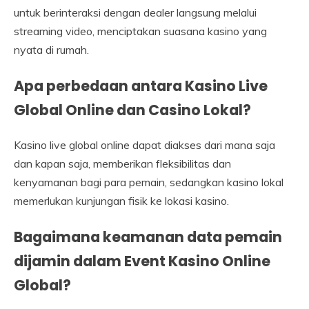
untuk berinteraksi dengan dealer langsung melalui
streaming video, menciptakan suasana kasino yang
nyata di rumah.
Apa perbedaan antara Kasino Live
Global Online dan Casino Lokal?
Kasino live global online dapat diakses dari mana saja
dan kapan saja, memberikan fleksibilitas dan
kenyamanan bagi para pemain, sedangkan kasino lokal
memerlukan kunjungan fisik ke lokasi kasino.
Bagaimana keamanan data pemain
dijamin dalam Event Kasino Online
Global?