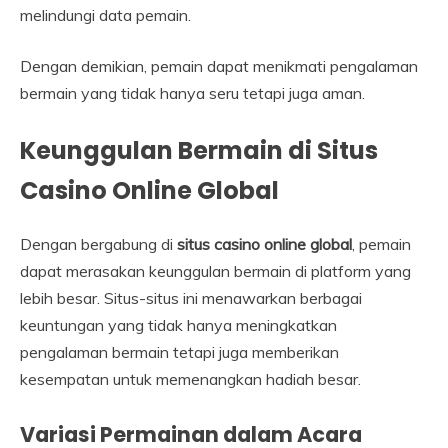
melindungi data pemain.
Dengan demikian, pemain dapat menikmati pengalaman
bermain yang tidak hanya seru tetapi juga aman.
Keunggulan Bermain di Situs
Casino Online Global
Dengan bergabung di
situs casino online global
, pemain
dapat merasakan keunggulan bermain di platform yang
lebih besar. Situs-situs ini menawarkan berbagai
keuntungan yang tidak hanya meningkatkan
pengalaman bermain tetapi juga memberikan
kesempatan untuk memenangkan hadiah besar.
Variasi Permainan dalam Acara