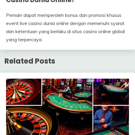
Pemain dapat memperoleh bonus dan promosi khusus
event live casino dunia online dengan memenuhi syarat
dan ketentuan yang berlaku di situs casino online global
yang terpercaya.
Related Posts