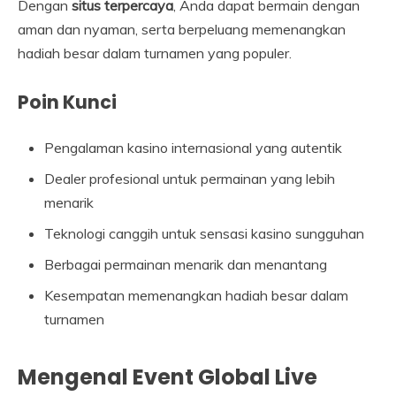
Dengan
situs terpercaya
, Anda dapat bermain dengan
aman dan nyaman, serta berpeluang memenangkan
hadiah besar dalam turnamen yang populer.
Poin Kunci
Pengalaman kasino internasional yang autentik
Dealer profesional untuk permainan yang lebih
menarik
Teknologi canggih untuk sensasi kasino sungguhan
Berbagai permainan menarik dan menantang
Kesempatan memenangkan hadiah besar dalam
turnamen
Mengenal Event Global Live