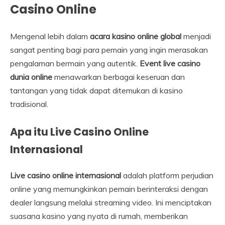
Casino Online
Mengenal lebih dalam
acara kasino online global
menjadi
sangat penting bagi para pemain yang ingin merasakan
pengalaman bermain yang autentik.
Event live casino
dunia online
menawarkan berbagai keseruan dan
tantangan yang tidak dapat ditemukan di kasino
tradisional.
Apa itu Live Casino Online
Internasional
Live casino online internasional
adalah platform perjudian
online yang memungkinkan pemain berinteraksi dengan
dealer langsung melalui streaming video. Ini menciptakan
suasana kasino yang nyata di rumah, memberikan