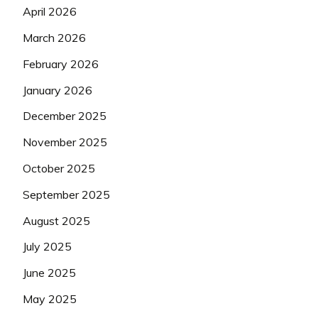
April 2026
March 2026
February 2026
January 2026
December 2025
November 2025
October 2025
September 2025
August 2025
July 2025
June 2025
May 2025