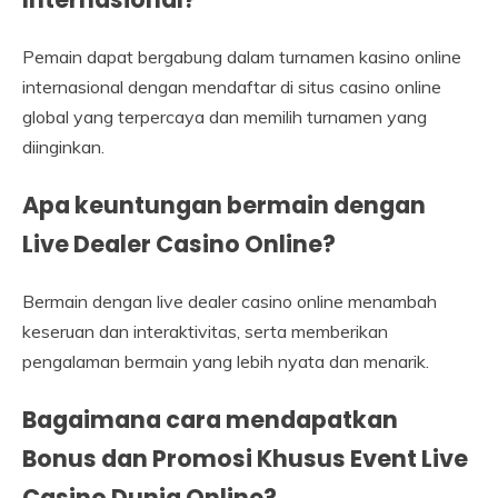
Pemain dapat bergabung dalam turnamen kasino online
internasional dengan mendaftar di situs casino online
global yang terpercaya dan memilih turnamen yang
diinginkan.
Apa keuntungan bermain dengan
Live Dealer Casino Online?
Bermain dengan live dealer casino online menambah
keseruan dan interaktivitas, serta memberikan
pengalaman bermain yang lebih nyata dan menarik.
Bagaimana cara mendapatkan
Bonus dan Promosi Khusus Event Live
Casino Dunia Online?