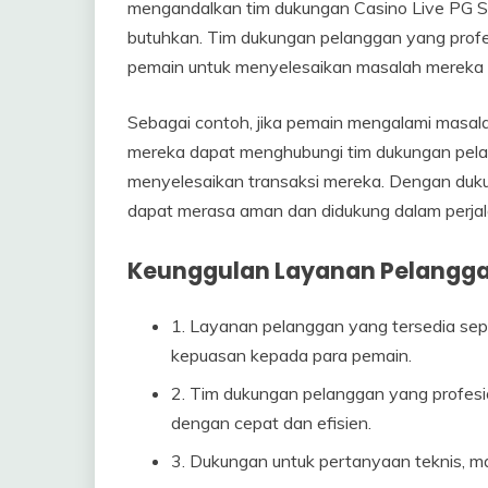
mengandalkan tim dukungan Casino Live PG 
butuhkan. Tim dukungan pelanggan yang prof
pemain untuk menyelesaikan masalah mereka d
Sebagai contoh, jika pemain mengalami masala
mereka dapat menghubungi tim dukungan pel
menyelesaikan transaksi mereka. Dengan duk
dapat merasa aman dan didukung dalam perjal
Keunggulan Layanan Pelanggan
1. Layanan pelanggan yang tersedia s
kepuasan kepada para pemain.
2. Tim dukungan pelanggan yang profes
dengan cepat dan efisien.
3. Dukungan untuk pertanyaan teknis, ma