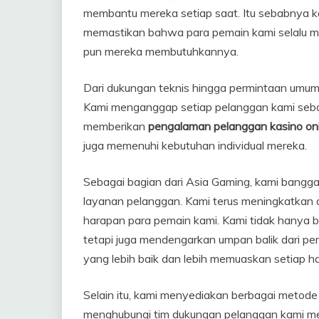
membantu mereka setiap saat. Itu sebabnya 
memastikan bahwa para pemain kami selalu 
pun mereka membutuhkannya.
Dari dukungan teknis hingga permintaan umum,
Kami menganggap setiap pelanggan kami sebag
memberikan
pengalaman pelanggan kasino onl
juga memenuhi kebutuhan individual mereka.
Sebagai bagian dari Asia Gaming, kami bangg
layanan pelanggan. Kami terus meningkatka
harapan para pemain kami. Kami tidak hanya 
tetapi juga mendengarkan umpan balik dari p
yang lebih baik dan lebih memuaskan setiap har
Selain itu, kami menyediakan berbagai metode
menghubungi tim dukungan pelanggan kami mela