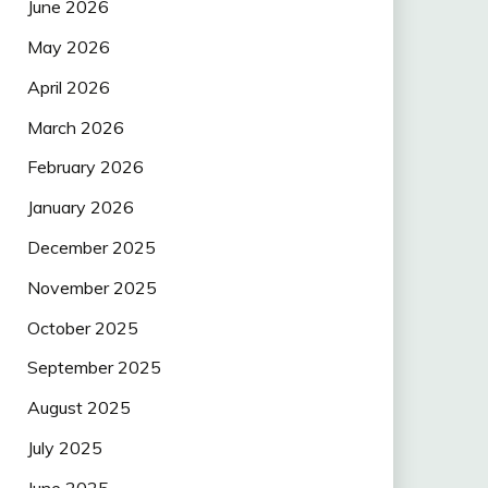
June 2026
May 2026
April 2026
March 2026
February 2026
January 2026
December 2025
November 2025
October 2025
September 2025
August 2025
July 2025
June 2025