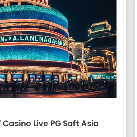
Casino Live PG Soft Asia