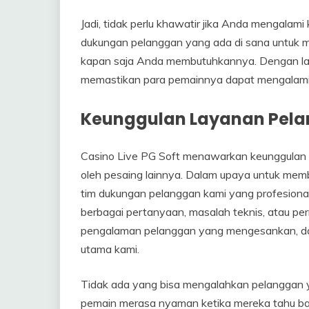
Jadi, tidak perlu khawatir jika Anda mengalami
dukungan pelanggan yang ada di sana untuk 
kapan saja Anda membutuhkannya. Dengan lay
memastikan para pemainnya dapat mengalami 
Keunggulan Layanan Pelan
Casino Live PG Soft menawarkan keunggulan 
oleh pesaing lainnya. Dalam upaya untuk mem
tim dukungan pelanggan kami yang profesion
berbagai pertanyaan, masalah teknis, atau p
pengalaman pelanggan yang mengesankan, dan
utama kami.
Tidak ada yang bisa mengalahkan pelanggan
pemain merasa nyaman ketika mereka tahu b