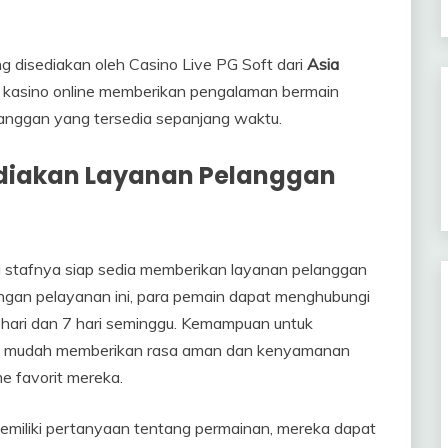
disediakan oleh Casino Live PG Soft dari
Asia
a kasino online memberikan pengalaman bermain
langgan yang tersedia sepanjang waktu.
ediakan Layanan Pelanggan
g stafnya siap sedia memberikan layanan pelanggan
gan pelayanan ini, para pemain dapat menghubungi
ehari dan 7 hari seminggu. Kemampuan untuk
n mudah memberikan rasa aman dan kenyamanan
 favorit mereka.
emiliki pertanyaan tentang permainan, mereka dapat