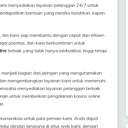
kami menyediakan layanan pelanggan 24/7 untuk
mendapatkan bantuan yang mereka butuhkan, kapan
 tim kami siap membantu dengan cepat dan efisien.
ai prioritas, dan kami berkomitmen untuk
ine
terbaik yang tidak hanya berkualitas tinggi tetapi
a menjadi bagian dari jaringan yang mengutamakan
n dan mengembangkan layanan kami untuk memenuhi
berusaha menyediakan layanan pelanggan terbaik,
emain untuk memberikan pengalaman kasino online
i.
 komunikasi untuk para pemain kami. Anda dapat
lui obrolan langsung di situs web kami, dengan