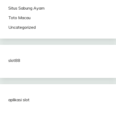
Situs Sabung Ayam
Toto Macau
Uncategorized
slot88
aplikasi slot