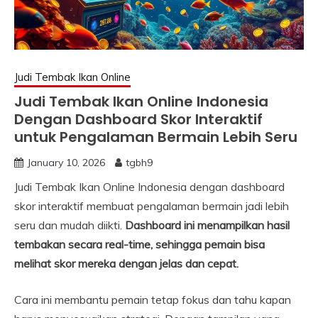
Judi Tembak Ikan Online
Judi Tembak Ikan Online Indonesia
Dengan Dashboard Skor Interaktif
untuk Pengalaman Bermain Lebih Seru
January 10, 2026
tgbh9
Judi Tembak Ikan Online Indonesia dengan dashboard
skor interaktif membuat pengalaman bermain jadi lebih
seru dan mudah diikti.
Dashboard ini menampilkan hasil
tembakan secara real-time, sehingga pemain bisa
melihat skor mereka dengan jelas dan cepat.
Cara ini membantu pemain tetap fokus dan tahu kapan