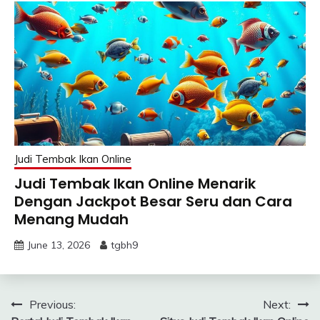
Judi Tembak Ikan Online
Judi Tembak Ikan Online Menarik
Dengan Jackpot Besar Seru dan Cara
Menang Mudah
June 13, 2026
tgbh9
Post
Previous:
Next: