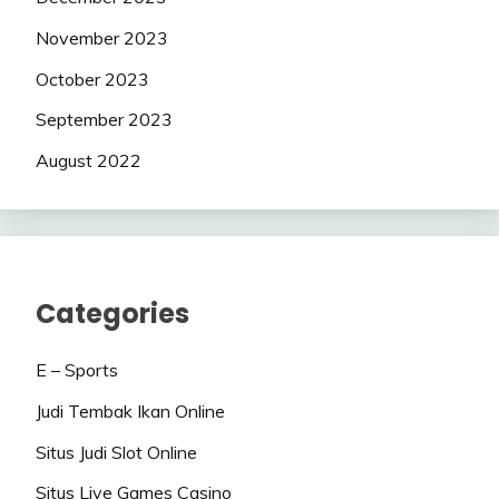
November 2023
October 2023
September 2023
August 2022
Categories
E – Sports
Judi Tembak Ikan Online
Situs Judi Slot Online
Situs Live Games Casino