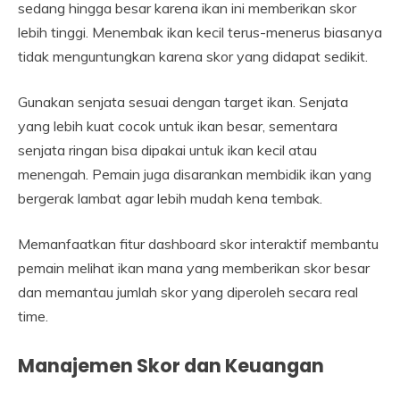
sedang hingga besar karena ikan ini memberikan skor
lebih tinggi. Menembak ikan kecil terus-menerus biasanya
tidak menguntungkan karena skor yang didapat sedikit.
Gunakan senjata sesuai dengan target ikan. Senjata
yang lebih kuat cocok untuk ikan besar, sementara
senjata ringan bisa dipakai untuk ikan kecil atau
menengah. Pemain juga disarankan membidik ikan yang
bergerak lambat agar lebih mudah kena tembak.
Memanfaatkan fitur dashboard skor interaktif membantu
pemain melihat ikan mana yang memberikan skor besar
dan memantau jumlah skor yang diperoleh secara real
time.
Manajemen Skor dan Keuangan