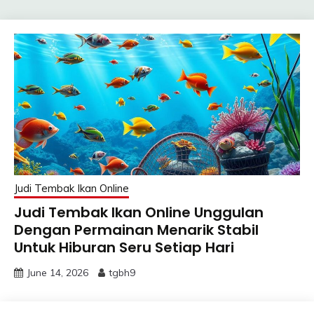
Judi Tembak Ikan Online
Judi Tembak Ikan Online Unggulan
Dengan Permainan Menarik Stabil
Untuk Hiburan Seru Setiap Hari
June 14, 2026
tgbh9