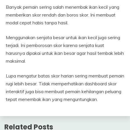
Banyak pemain sering salah menembak ikan kecil yang
memberikan skor rendah dan boros skor. Ini membuat
modal cepat habis tanpa hasil.
Menggunakan senjata besar untuk ikan kecil juga sering
terjadi. Ini pemborosan skor karena senjata kuat
harusnya dipakai untuk ikan besar agar hasil tembak lebih
maksimal.
Lupa mengatur batas skor harian sering membuat pemain
rugi lebih besar. Tidak memperhatikan dashboard skor
interaktif juga bisa membuat pemain kehilangan peluang
tepat menembak ikan yang menguntungkan.
Related Posts