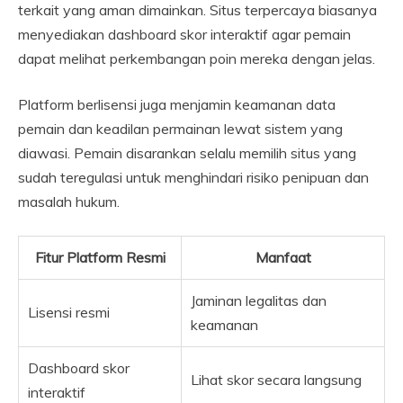
terkait yang aman dimainkan. Situs terpercaya biasanya
menyediakan dashboard skor interaktif agar pemain
dapat melihat perkembangan poin mereka dengan jelas.
Platform berlisensi juga menjamin keamanan data
pemain dan keadilan permainan lewat sistem yang
diawasi. Pemain disarankan selalu memilih situs yang
sudah teregulasi untuk menghindari risiko penipuan dan
masalah hukum.
Fitur Platform Resmi
Manfaat
Jaminan legalitas dan
Lisensi resmi
keamanan
Dashboard skor
Lihat skor secara langsung
interaktif