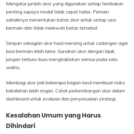
Mengatur jumlah skor yang digunakan setiap tembakan
penting supaya modal tidak cepat habis. Pemain
sebaiknya menentukan batas skor untuk setiap sesi
bermain dan tidak melewati batas tersebut.
Simpan sebagian skor hasil menang untuk cadangan agar
bisa bermain lebih lama. Gunakan skor dengan bijak;
jangan terburu-buru menghabiskan semua pada satu
waktu.
Membagi skor jadi beberapa bagian kecil membuat risiko
kekalahan lebih ringan. Catat perkembangan skor dalam
dashboard untuk evaluasi dan penyesuaian strategi.
Kesalahan Umum yang Harus
Dihindari