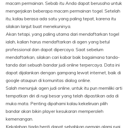
macam permainan. Sebab itu Anda dapat berusaha untuk
mengerjakan beberapa macam permainan togel. Setelah
itu, kalau berasa ada satu yang paling tepat, karena itu
silakan lanjut buat menekuninya.
Akan tetapi, yang paling utama dari mendaftarkan togel
ialah, kalian harus mendaftarkan di agen yang betul
professional dan dapat dipercaya. Saat sebelum
mendaftarkan, silakan cari kabar baik bagaimana tanda-
tanda dari sebuah bandar judi online terpercaya. Data ini
dapat dijalankan dengan gampang lewat internet, baik di
google ataupun di komunitas dialog online.
Salah menunjuk agen judi online, untuk itu pun memiliki arti
tempatkan diri di rugi besar yang telah dipastikan ada di
muka mata. Penting dipahami kalau kekeliruan pilih
bandar akan bikin player kesukaran memperoleh
kemenangan.
Kekalahan tiada henti dapat sebabkan pemain alami rugi