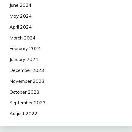
June 2024
May 2024
April 2024
March 2024
February 2024
January 2024
December 2023
November 2023
October 2023
September 2023
August 2022