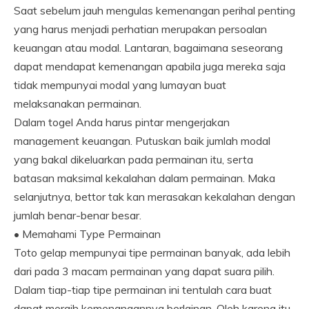
Saat sebelum jauh mengulas kemenangan perihal penting
yang harus menjadi perhatian merupakan persoalan
keuangan atau modal. Lantaran, bagaimana seseorang
dapat mendapat kemenangan apabila juga mereka saja
tidak mempunyai modal yang lumayan buat
melaksanakan permainan.
Dalam togel Anda harus pintar mengerjakan
management keuangan. Putuskan baik jumlah modal
yang bakal dikeluarkan pada permainan itu, serta
batasan maksimal kekalahan dalam permainan. Maka
selanjutnya, bettor tak kan merasakan kekalahan dengan
jumlah benar-benar besar.
• Memahami Type Permainan
Toto gelap mempunyai tipe permainan banyak, ada lebih
dari pada 3 macam permainan yang dapat suara pilih.
Dalam tiap-tiap tipe permainan ini tentulah cara buat
dapat meraih kemenangannya berlainan. Oleh karena itu,