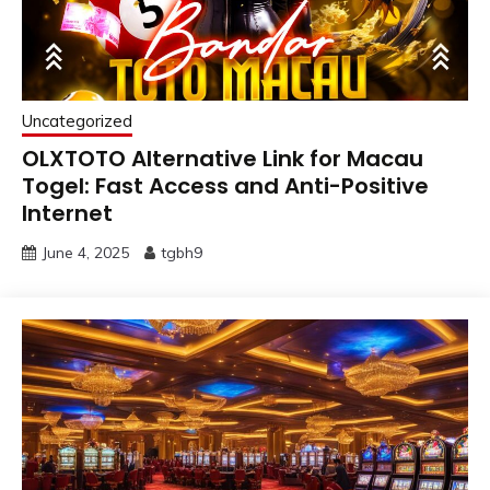
Uncategorized
OLXTOTO Alternative Link for Macau
Togel: Fast Access and Anti-Positive
Internet
June 4, 2025
tgbh9