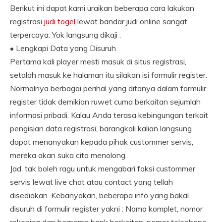
Berikut ini dapat kami uraikan beberapa cara lakukan
registrasi
judi togel
lewat bandar judi online sangat
terpercaya. Yok langsung dikaji :
• Lengkapi Data yang Disuruh
Pertama kali player mesti masuk di situs registrasi,
setalah masuk ke halaman itu silakan isi formulir register.
Normalnya berbagai perihal yang ditanya dalam formulir
register tidak demikian ruwet cuma berkaitan sejumlah
informasi pribadi. Kalau Anda terasa kebingungan terkait
pengisian data registrasi, barangkali kalian langsung
dapat menanyakan kepada pihak custommer servis,
mereka akan suka cita menolong.
Jad, tak boleh ragu untuk mengabari faksi custommer
servis lewat live chat atau contact yang tellah
disediakan. Kebanyakan, beberapa info yang bakal
disuruh di formulir register yakni : Nama komplet, nomor