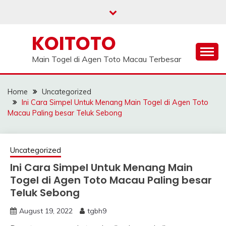
Skip
to
content
KOITOTO
Main Togel di Agen Toto Macau Terbesar
Home
Uncategorized
Ini Cara Simpel Untuk Menang Main Togel di Agen Toto
Macau Paling besar Teluk Sebong
Uncategorized
Ini Cara Simpel Untuk Menang Main
Togel di Agen Toto Macau Paling besar
Teluk Sebong
August 19, 2022
tgbh9