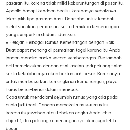
pasaran itu, karena tidak miliki keberuntungan di pasar itu.
Apabila hadapi keadaan begitu, karenanya sebaiknya
lekas pilih tipe pasaran baru. Berusaha untuk kembali
melaksanakan permainan, serta temukan kemenangan
yang sampai kini di idam-idamkan.
• Pelajari Pelbagai Rumus Kemenangan dengan Baik
Buat dapat menang di permainan togel karena itu Anda
jangan mengira angka secara sembarangan. Bertambah
bettor melakukan dengan asal-asalan, jadi peluang salah
serta kekalahannya akan bertambah besar. Karenanya,
untuk membesarkan kemungkinan kemenangan, player
harus benar-benar dalam menebak.
Coba untuk mendalami sejumlah rumus yang ada pada
dunia judi togel. Dengan memakai rumus-rumus itu,
karena itu jawaban atau tebakan angka Anda lebih
objektif, dan peluang kemenangannya akan juga lebih
besar.