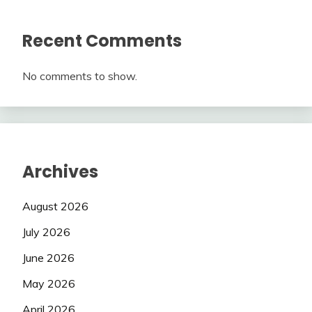
Recent Comments
No comments to show.
Archives
August 2026
July 2026
June 2026
May 2026
April 2026