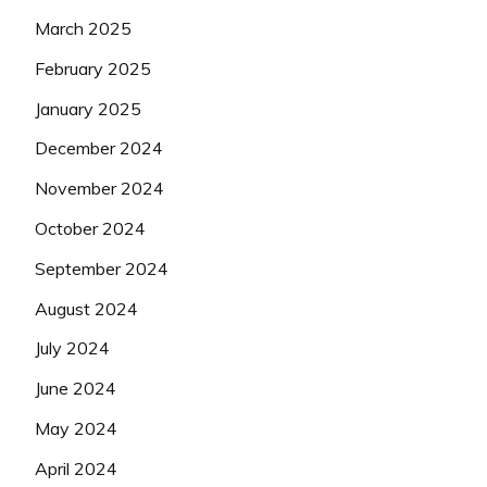
March 2025
February 2025
January 2025
December 2024
November 2024
October 2024
September 2024
August 2024
July 2024
June 2024
May 2024
April 2024