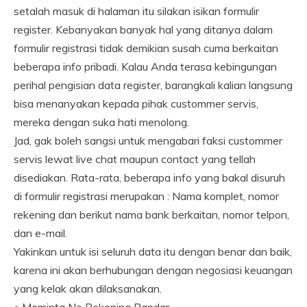
setalah masuk di halaman itu silakan isikan formulir
register. Kebanyakan banyak hal yang ditanya dalam
formulir registrasi tidak demikian susah cuma berkaitan
beberapa info pribadi. Kalau Anda terasa kebingungan
perihal pengisian data register, barangkali kalian langsung
bisa menanyakan kepada pihak custommer servis,
mereka dengan suka hati menolong.
Jad, gak boleh sangsi untuk mengabari faksi custommer
servis lewat live chat maupun contact yang tellah
disediakan. Rata-rata, beberapa info yang bakal disuruh
di formulir registrasi merupakan : Nama komplet, nomor
rekening dan berikut nama bank berkaitan, nomor telpon,
dan e-mail.
Yakinkan untuk isi seluruh data itu dengan benar dan baik,
karena ini akan berhubungan dengan negosiasi keuangan
yang kelak akan dilaksanakan.