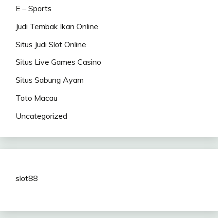
E – Sports
Judi Tembak Ikan Online
Situs Judi Slot Online
Situs Live Games Casino
Situs Sabung Ayam
Toto Macau
Uncategorized
slot88