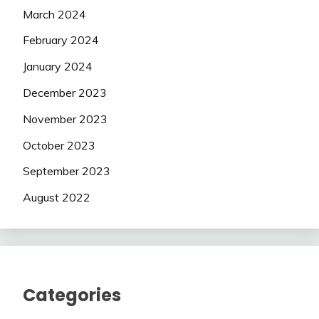
March 2024
February 2024
January 2024
December 2023
November 2023
October 2023
September 2023
August 2022
Categories