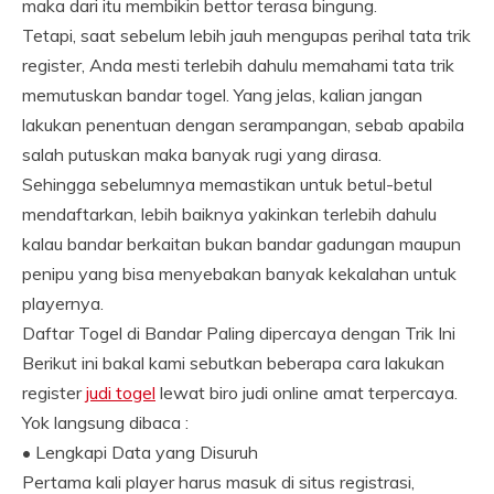
maka dari itu membikin bettor terasa bingung.
Tetapi, saat sebelum lebih jauh mengupas perihal tata trik
register, Anda mesti terlebih dahulu memahami tata trik
memutuskan bandar togel. Yang jelas, kalian jangan
lakukan penentuan dengan serampangan, sebab apabila
salah putuskan maka banyak rugi yang dirasa.
Sehingga sebelumnya memastikan untuk betul-betul
mendaftarkan, lebih baiknya yakinkan terlebih dahulu
kalau bandar berkaitan bukan bandar gadungan maupun
penipu yang bisa menyebakan banyak kekalahan untuk
playernya.
Daftar Togel di Bandar Paling dipercaya dengan Trik Ini
Berikut ini bakal kami sebutkan beberapa cara lakukan
register
judi togel
lewat biro judi online amat terpercaya.
Yok langsung dibaca :
• Lengkapi Data yang Disuruh
Pertama kali player harus masuk di situs registrasi,