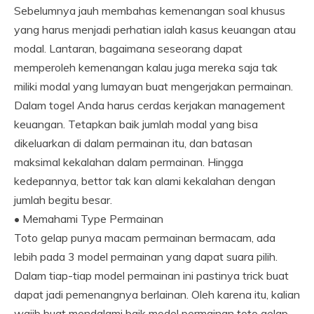
Sebelumnya jauh membahas kemenangan soal khusus
yang harus menjadi perhatian ialah kasus keuangan atau
modal. Lantaran, bagaimana seseorang dapat
memperoleh kemenangan kalau juga mereka saja tak
miliki modal yang lumayan buat mengerjakan permainan.
Dalam togel Anda harus cerdas kerjakan management
keuangan. Tetapkan baik jumlah modal yang bisa
dikeluarkan di dalam permainan itu, dan batasan
maksimal kekalahan dalam permainan. Hingga
kedepannya, bettor tak kan alami kekalahan dengan
jumlah begitu besar.
• Memahami Type Permainan
Toto gelap punya macam permainan bermacam, ada
lebih pada 3 model permainan yang dapat suara pilih.
Dalam tiap-tiap model permainan ini pastinya trick buat
dapat jadi pemenangnya berlainan. Oleh karena itu, kalian
wajib buat mendalami baik model permainan toto gelap