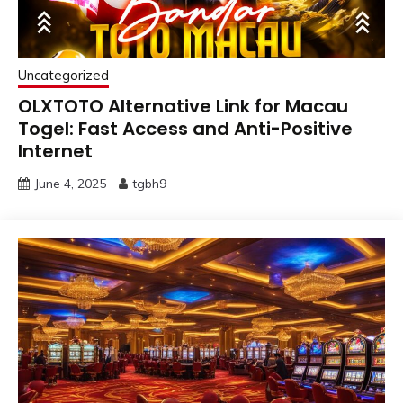
Uncategorized
OLXTOTO Alternative Link for Macau
Togel: Fast Access and Anti-Positive
Internet
June 4, 2025
tgbh9