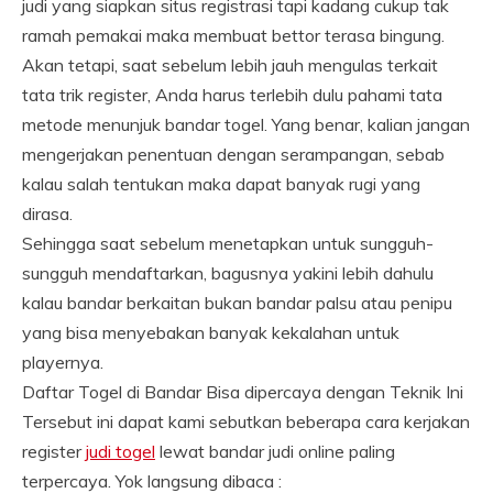
judi yang siapkan situs registrasi tapi kadang cukup tak
ramah pemakai maka membuat bettor terasa bingung.
Akan tetapi, saat sebelum lebih jauh mengulas terkait
tata trik register, Anda harus terlebih dulu pahami tata
metode menunjuk bandar togel. Yang benar, kalian jangan
mengerjakan penentuan dengan serampangan, sebab
kalau salah tentukan maka dapat banyak rugi yang
dirasa.
Sehingga saat sebelum menetapkan untuk sungguh-
sungguh mendaftarkan, bagusnya yakini lebih dahulu
kalau bandar berkaitan bukan bandar palsu atau penipu
yang bisa menyebakan banyak kekalahan untuk
playernya.
Daftar Togel di Bandar Bisa dipercaya dengan Teknik Ini
Tersebut ini dapat kami sebutkan beberapa cara kerjakan
register
judi togel
lewat bandar judi online paling
terpercaya. Yok langsung dibaca :