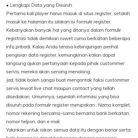
• Lengkapi Data yang Disuruh
Pertama kali player harus masuk di situs register, setalah
masuk ke halaman itu silakan isi formulir register.
Kebanyakan banyak hal yang ditanya dalam formulir
registrasi tidak demikian ruwet cuma berkaitan beberapa
info pribadi. Kalau Anda terasa kebingungan perihal
pengisian data register, kemungkinan kalian dapat
langsung ajukan pertanyaan kepada pihak custommer
servis, mereka akan senang menolong.
Jad, tidak boleh sangsi buat mengontak faksi custommer
servis lewat live chat maupun contact yang tellah
disediakan. Umumnya, sejumlah informasi yang bisa
disuruh pada formulir register merupakan : Nama komplet,
nomor rekening bersama-sama bernama bank berkaitan,
nomor telpon, dan e mail.
Yakinkan untuk isikan semua data itu dengan benar serta