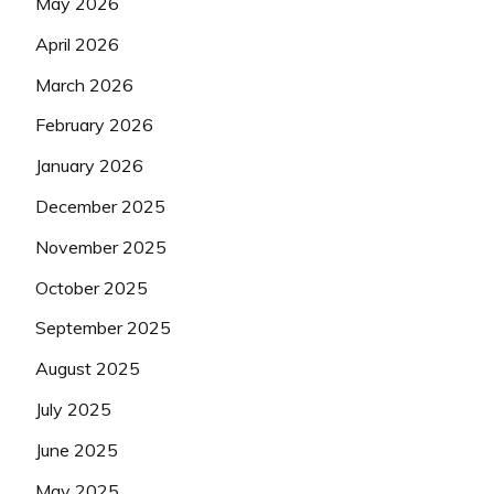
May 2026
April 2026
March 2026
February 2026
January 2026
December 2025
November 2025
October 2025
September 2025
August 2025
July 2025
June 2025
May 2025