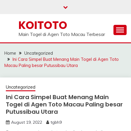
Skip
to
content
KOITOTO
Main Togel di Agen Toto Macau Terbesar
Home
Uncategorized
Ini Cara Simpel Buat Menang Main Togel di Agen Toto
Macau Paling besar Putussibau Utara
Uncategorized
Ini Cara Simpel Buat Menang Main
Togel di Agen Toto Macau Paling besar
Putussibau Utara
August 19, 2022
tgbh9