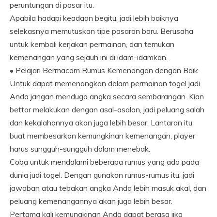
peruntungan di pasar itu.
Apabila hadapi keadaan begitu, jadi lebih baiknya
selekasnya memutuskan tipe pasaran baru. Berusaha
untuk kembali kerjakan permainan, dan temukan
kemenangan yang sejauh ini di idam-idamkan.
• Pelajari Bermacam Rumus Kemenangan dengan Baik
Untuk dapat memenangkan dalam permainan togel jadi
Anda jangan menduga angka secara sembarangan. Kian
bettor melakukan dengan asal-asalan, jadi peluang salah
dan kekalahannya akan juga lebih besar. Lantaran itu,
buat membesarkan kemungkinan kemenangan, player
harus sungguh-sungguh dalam menebak.
Coba untuk mendalami beberapa rumus yang ada pada
dunia judi togel. Dengan gunakan rumus-rumus itu, jadi
jawaban atau tebakan angka Anda lebih masuk akal, dan
peluang kemenangannya akan juga lebih besar.
Pertama kali kemungkinan Anda dapat berasa jika