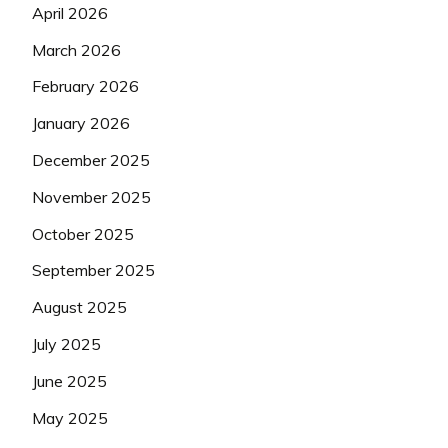
April 2026
March 2026
February 2026
January 2026
December 2025
November 2025
October 2025
September 2025
August 2025
July 2025
June 2025
May 2025