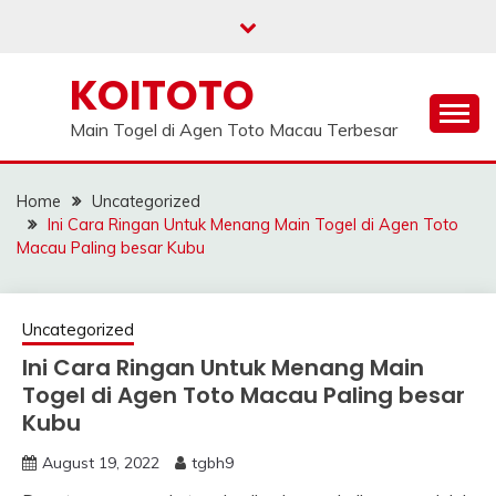
Skip
to
content
KOITOTO
Main Togel di Agen Toto Macau Terbesar
Home
Uncategorized
Ini Cara Ringan Untuk Menang Main Togel di Agen Toto
Macau Paling besar Kubu
Uncategorized
Ini Cara Ringan Untuk Menang Main
Togel di Agen Toto Macau Paling besar
Kubu
August 19, 2022
tgbh9