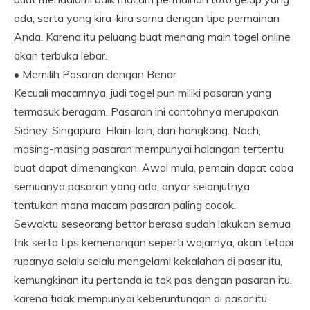
ada, serta yang kira-kira sama dengan tipe permainan
Anda. Karena itu peluang buat menang main togel online
akan terbuka lebar.
• Memilih Pasaran dengan Benar
Kecuali macamnya, judi togel pun miliki pasaran yang
termasuk beragam. Pasaran ini contohnya merupakan
Sidney, Singapura, Hlain-lain, dan hongkong. Nach,
masing-masing pasaran mempunyai halangan tertentu
buat dapat dimenangkan. Awal mula, pemain dapat coba
semuanya pasaran yang ada, anyar selanjutnya
tentukan mana macam pasaran paling cocok.
Sewaktu seseorang bettor berasa sudah lakukan semua
trik serta tips kemenangan seperti wajarnya, akan tetapi
rupanya selalu selalu mengelami kekalahan di pasar itu,
kemungkinan itu pertanda ia tak pas dengan pasaran itu,
karena tidak mempunyai keberuntungan di pasar itu.