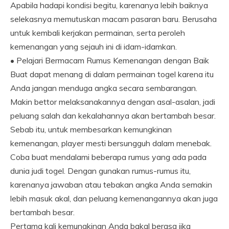
Apabila hadapi kondisi begitu, karenanya lebih baiknya
selekasnya memutuskan macam pasaran baru. Berusaha
untuk kembali kerjakan permainan, serta peroleh
kemenangan yang sejauh ini di idam-idamkan.
• Pelajari Bermacam Rumus Kemenangan dengan Baik
Buat dapat menang di dalam permainan togel karena itu
Anda jangan menduga angka secara sembarangan.
Makin bettor melaksanakannya dengan asal-asalan, jadi
peluang salah dan kekalahannya akan bertambah besar.
Sebab itu, untuk membesarkan kemungkinan
kemenangan, player mesti bersungguh dalam menebak.
Coba buat mendalami beberapa rumus yang ada pada
dunia judi togel. Dengan gunakan rumus-rumus itu,
karenanya jawaban atau tebakan angka Anda semakin
lebih masuk akal, dan peluang kemenangannya akan juga
bertambah besar.
Pertama kali kemungkinan Anda bakal berasa jika