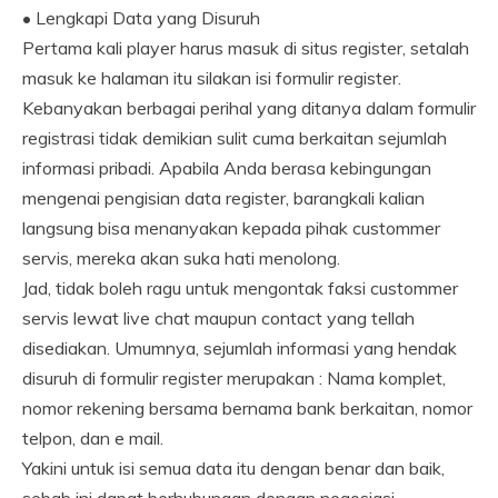
• Lengkapi Data yang Disuruh
Pertama kali player harus masuk di situs register, setalah
masuk ke halaman itu silakan isi formulir register.
Kebanyakan berbagai perihal yang ditanya dalam formulir
registrasi tidak demikian sulit cuma berkaitan sejumlah
informasi pribadi. Apabila Anda berasa kebingungan
mengenai pengisian data register, barangkali kalian
langsung bisa menanyakan kepada pihak custommer
servis, mereka akan suka hati menolong.
Jad, tidak boleh ragu untuk mengontak faksi custommer
servis lewat live chat maupun contact yang tellah
disediakan. Umumnya, sejumlah informasi yang hendak
disuruh di formulir register merupakan : Nama komplet,
nomor rekening bersama bernama bank berkaitan, nomor
telpon, dan e mail.
Yakini untuk isi semua data itu dengan benar dan baik,