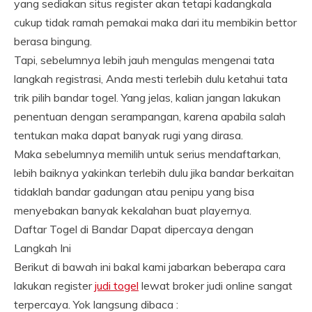
yang sediakan situs register akan tetapi kadangkala
cukup tidak ramah pemakai maka dari itu membikin bettor
berasa bingung.
Tapi, sebelumnya lebih jauh mengulas mengenai tata
langkah registrasi, Anda mesti terlebih dulu ketahui tata
trik pilih bandar togel. Yang jelas, kalian jangan lakukan
penentuan dengan serampangan, karena apabila salah
tentukan maka dapat banyak rugi yang dirasa.
Maka sebelumnya memilih untuk serius mendaftarkan,
lebih baiknya yakinkan terlebih dulu jika bandar berkaitan
tidaklah bandar gadungan atau penipu yang bisa
menyebakan banyak kekalahan buat playernya.
Daftar Togel di Bandar Dapat dipercaya dengan
Langkah Ini
Berikut di bawah ini bakal kami jabarkan beberapa cara
lakukan register
judi togel
lewat broker judi online sangat
terpercaya. Yok langsung dibaca :