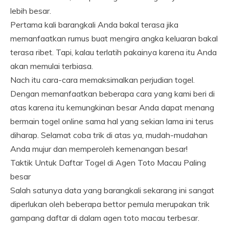
lebih besar.
Pertama kali barangkali Anda bakal terasa jika
memanfaatkan rumus buat mengira angka keluaran bakal
terasa ribet. Tapi, kalau terlatih pakainya karena itu Anda
akan memulai terbiasa.
Nach itu cara-cara memaksimalkan perjudian togel.
Dengan memanfaatkan beberapa cara yang kami beri di
atas karena itu kemungkinan besar Anda dapat menang
bermain togel online sama hal yang sekian lama ini terus
diharap. Selamat coba trik di atas ya, mudah-mudahan
Anda mujur dan memperoleh kemenangan besar!
Taktik Untuk Daftar Togel di Agen Toto Macau Paling
besar
Salah satunya data yang barangkali sekarang ini sangat
diperlukan oleh beberapa bettor pemula merupakan trik
gampang daftar di dalam agen toto macau terbesar.