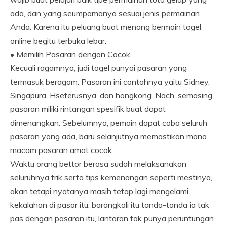
ada, dan yang seumpamanya sesuai jenis permainan
Anda. Karena itu peluang buat menang bermain togel
online begitu terbuka lebar.
• Memilih Pasaran dengan Cocok
Kecuali ragamnya, judi togel punyai pasaran yang
termasuk beragam. Pasaran ini contohnya yaitu Sidney,
Singapura, Hseterusnya, dan hongkong. Nach, semasing
pasaran miliki rintangan spesifik buat dapat
dimenangkan. Sebelumnya, pemain dapat coba seluruh
pasaran yang ada, baru selanjutnya memastikan mana
macam pasaran amat cocok.
Waktu orang bettor berasa sudah melaksanakan
seluruhnya trik serta tips kemenangan seperti mestinya,
akan tetapi nyatanya masih tetap lagi mengelami
kekalahan di pasar itu, barangkali itu tanda-tanda ia tak
pas dengan pasaran itu, lantaran tak punya peruntungan