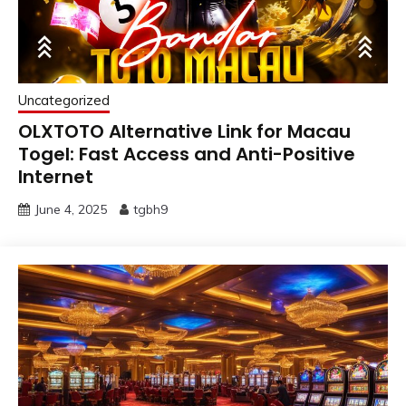
Uncategorized
OLXTOTO Alternative Link for Macau
Togel: Fast Access and Anti-Positive
Internet
June 4, 2025
tgbh9