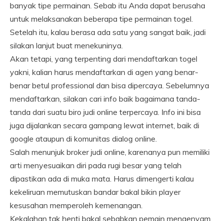
banyak tipe permainan. Sebab itu Anda dapat berusaha
untuk melaksanakan beberapa tipe permainan togel.
Setelah itu, kalau berasa ada satu yang sangat baik, jadi
silakan lanjut buat menekuninya.
Akan tetapi, yang terpenting dari mendaftarkan togel
yakni, kalian harus mendaftarkan di agen yang benar-
benar betul professional dan bisa dipercaya. Sebelumnya
mendaftarkan, silakan cari info baik bagaimana tanda-
tanda dari suatu biro judi online terpercaya. Info ini bisa
juga dijalankan secara gampang lewat internet, baik di
google ataupun di komunitas dialog online.
Salah menunjuk broker judi online, karenanya pun memiliki
arti menyesuaikan diri pada rugi besar yang telah
dipastikan ada di muka mata. Harus dimengerti kalau
kekeliruan memutuskan bandar bakal bikin player
kesusahan memperoleh kemenangan.
Kekalahan tak henti bakal sebabkan pemain mengenyam