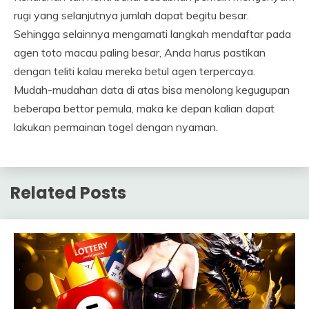
rugi yang selanjutnya jumlah dapat begitu besar.
Sehingga selainnya mengamati langkah mendaftar pada
agen toto macau paling besar, Anda harus pastikan
dengan teliti kalau mereka betul agen terpercaya.
Mudah-mudahan data di atas bisa menolong kegugupan
beberapa bettor pemula, maka ke depan kalian dapat
lakukan permainan togel dengan nyaman.
Related Posts