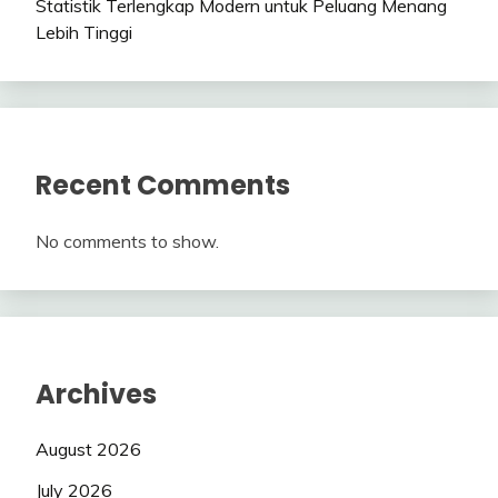
Statistik Terlengkap Modern untuk Peluang Menang
Lebih Tinggi
Recent Comments
No comments to show.
Archives
August 2026
July 2026