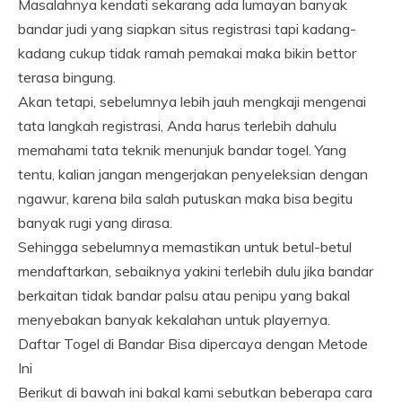
Masalahnya kendati sekarang ada lumayan banyak
bandar judi yang siapkan situs registrasi tapi kadang-
kadang cukup tidak ramah pemakai maka bikin bettor
terasa bingung.
Akan tetapi, sebelumnya lebih jauh mengkaji mengenai
tata langkah registrasi, Anda harus terlebih dahulu
memahami tata teknik menunjuk bandar togel. Yang
tentu, kalian jangan mengerjakan penyeleksian dengan
ngawur, karena bila salah putuskan maka bisa begitu
banyak rugi yang dirasa.
Sehingga sebelumnya memastikan untuk betul-betul
mendaftarkan, sebaiknya yakini terlebih dulu jika bandar
berkaitan tidak bandar palsu atau penipu yang bakal
menyebakan banyak kekalahan untuk playernya.
Daftar Togel di Bandar Bisa dipercaya dengan Metode
Ini
Berikut di bawah ini bakal kami sebutkan beberapa cara