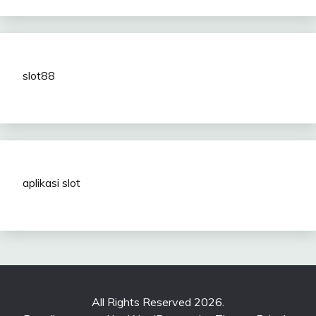
slot88
aplikasi slot
All Rights Reserved 2026.