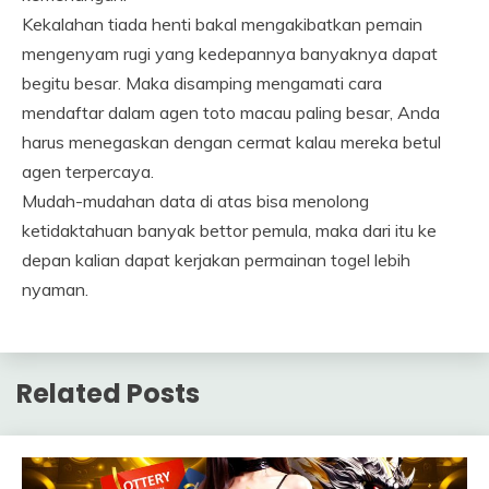
Kekalahan tiada henti bakal mengakibatkan pemain
mengenyam rugi yang kedepannya banyaknya dapat
begitu besar. Maka disamping mengamati cara
mendaftar dalam agen toto macau paling besar, Anda
harus menegaskan dengan cermat kalau mereka betul
agen terpercaya.
Mudah-mudahan data di atas bisa menolong
ketidaktahuan banyak bettor pemula, maka dari itu ke
depan kalian dapat kerjakan permainan togel lebih
nyaman.
Related Posts