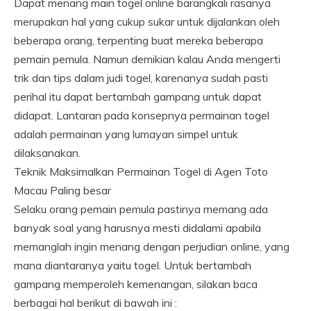
Dapat menang main togel online barangkali rasanya
merupakan hal yang cukup sukar untuk dijalankan oleh
beberapa orang, terpenting buat mereka beberapa
pemain pemula. Namun demikian kalau Anda mengerti
trik dan tips dalam judi togel, karenanya sudah pasti
perihal itu dapat bertambah gampang untuk dapat
didapat. Lantaran pada konsepnya permainan togel
adalah permainan yang lumayan simpel untuk
dilaksanakan.
Teknik Maksimalkan Permainan Togel di Agen Toto
Macau Paling besar
Selaku orang pemain pemula pastinya memang ada
banyak soal yang harusnya mesti didalami apabila
memanglah ingin menang dengan perjudian online, yang
mana diantaranya yaitu togel. Untuk bertambah
gampang memperoleh kemenangan, silakan baca
berbagai hal berikut di bawah ini :