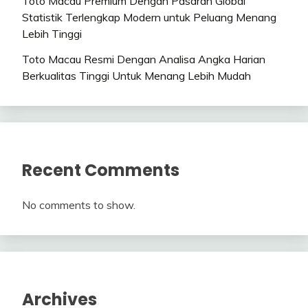
Toto Macau Premium Dengan Pasaran Global
Statistik Terlengkap Modern untuk Peluang Menang
Lebih Tinggi
Toto Macau Resmi Dengan Analisa Angka Harian
Berkualitas Tinggi Untuk Menang Lebih Mudah
Recent Comments
No comments to show.
Archives