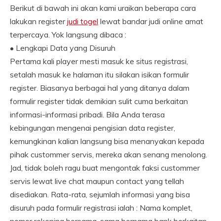
Berikut di bawah ini akan kami uraikan beberapa cara
lakukan register
judi togel
lewat bandar judi online amat
terpercaya. Yok langsung dibaca :
• Lengkapi Data yang Disuruh
Pertama kali player mesti masuk ke situs registrasi,
setalah masuk ke halaman itu silakan isikan formulir
register. Biasanya berbagai hal yang ditanya dalam
formulir register tidak demikian sulit cuma berkaitan
informasi-informasi pribadi. Bila Anda terasa
kebingungan mengenai pengisian data register,
kemungkinan kalian langsung bisa menanyakan kepada
pihak custommer servis, mereka akan senang menolong.
Jad, tidak boleh ragu buat mengontak faksi custommer
servis lewat live chat maupun contact yang tellah
disediakan. Rata-rata, sejumlah informasi yang bisa
disuruh pada formulir registrasi ialah : Nama komplet,