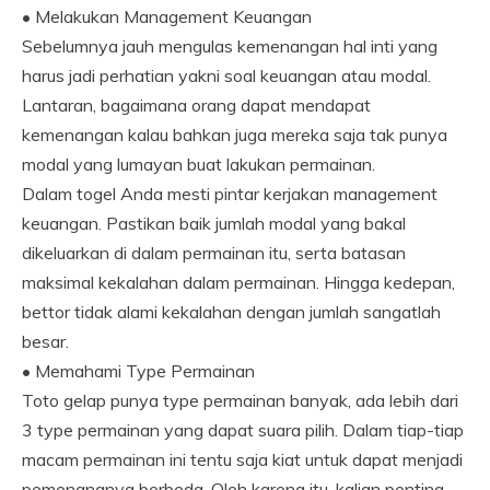
• Melakukan Management Keuangan
Sebelumnya jauh mengulas kemenangan hal inti yang
harus jadi perhatian yakni soal keuangan atau modal.
Lantaran, bagaimana orang dapat mendapat
kemenangan kalau bahkan juga mereka saja tak punya
modal yang lumayan buat lakukan permainan.
Dalam togel Anda mesti pintar kerjakan management
keuangan. Pastikan baik jumlah modal yang bakal
dikeluarkan di dalam permainan itu, serta batasan
maksimal kekalahan dalam permainan. Hingga kedepan,
bettor tidak alami kekalahan dengan jumlah sangatlah
besar.
• Memahami Type Permainan
Toto gelap punya type permainan banyak, ada lebih dari
3 type permainan yang dapat suara pilih. Dalam tiap-tiap
macam permainan ini tentu saja kiat untuk dapat menjadi
pemenangnya berbeda. Oleh karena itu, kalian penting