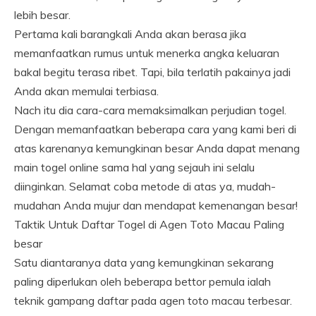
lebih besar.
Pertama kali barangkali Anda akan berasa jika
memanfaatkan rumus untuk menerka angka keluaran
bakal begitu terasa ribet. Tapi, bila terlatih pakainya jadi
Anda akan memulai terbiasa.
Nach itu dia cara-cara memaksimalkan perjudian togel.
Dengan memanfaatkan beberapa cara yang kami beri di
atas karenanya kemungkinan besar Anda dapat menang
main togel online sama hal yang sejauh ini selalu
diinginkan. Selamat coba metode di atas ya, mudah-
mudahan Anda mujur dan mendapat kemenangan besar!
Taktik Untuk Daftar Togel di Agen Toto Macau Paling
besar
Satu diantaranya data yang kemungkinan sekarang
paling diperlukan oleh beberapa bettor pemula ialah
teknik gampang daftar pada agen toto macau terbesar.