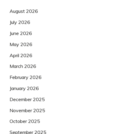
August 2026
July 2026
June 2026
May 2026
April 2026
March 2026
February 2026
January 2026
December 2025
November 2025
October 2025
September 2025