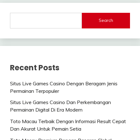
Search
Recent Posts
Situs Live Games Casino Dengan Beragam Jenis
Permainan Terpopuler
Situs Live Games Casino Dan Perkembangan
Permainan Digital Di Era Modern
Toto Macau Terbaik Dengan Informasi Result Cepat
Dan Akurat Untuk Pemain Setia