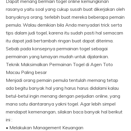
Dapat menang bermain togel online kemungkinan
rasanya yaitu soal yang cukup susah buat dikerjakan oleh
banyaknya orang, terlebih buat mereka beberapa pemain
pemula. Walau demikian bila Anda menyadari trick serta
tips dalam judi togel, karena itu sudah pasti hal semacam
itu dapat jadi bertambah ringan buat dapat diterima.
Sebab pada konsepnya permainan togel sebagai
permainan yang lumayan mudah untuk dijalankan.
Teknik Maksimalkan Permainan Togel di Agen Toto
Macau Paling besar
Menjadi orang pemain pemula tentulah memang tetap
ada begitu banyak hal yang harus harus didalami kalau
betul-betul ingin menang dengan perjudian online, yang
mana satu diantaranya yakni togel. Agar lebih simpel
mendapat kemenangan, silakan baca banyak hal berikut
ini :
• Melakukan Management Keuangan