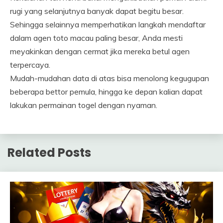
rugi yang selanjutnya banyak dapat begitu besar.
Sehingga selainnya memperhatikan langkah mendaftar
dalam agen toto macau paling besar, Anda mesti
meyakinkan dengan cermat jika mereka betul agen
terpercaya.
Mudah-mudahan data di atas bisa menolong kegugupan
beberapa bettor pemula, hingga ke depan kalian dapat
lakukan permainan togel dengan nyaman.
Related Posts