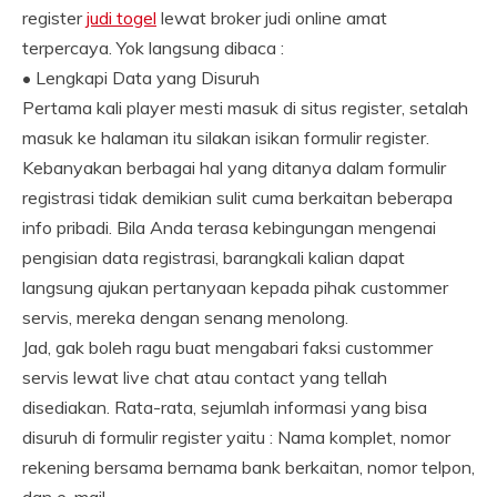
register
judi togel
lewat broker judi online amat
terpercaya. Yok langsung dibaca :
• Lengkapi Data yang Disuruh
Pertama kali player mesti masuk di situs register, setalah
masuk ke halaman itu silakan isikan formulir register.
Kebanyakan berbagai hal yang ditanya dalam formulir
registrasi tidak demikian sulit cuma berkaitan beberapa
info pribadi. Bila Anda terasa kebingungan mengenai
pengisian data registrasi, barangkali kalian dapat
langsung ajukan pertanyaan kepada pihak custommer
servis, mereka dengan senang menolong.
Jad, gak boleh ragu buat mengabari faksi custommer
servis lewat live chat atau contact yang tellah
disediakan. Rata-rata, sejumlah informasi yang bisa
disuruh di formulir register yaitu : Nama komplet, nomor
rekening bersama bernama bank berkaitan, nomor telpon,