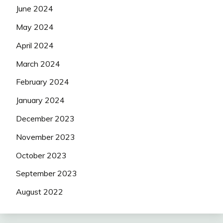
June 2024
May 2024
April 2024
March 2024
February 2024
January 2024
December 2023
November 2023
October 2023
September 2023
August 2022