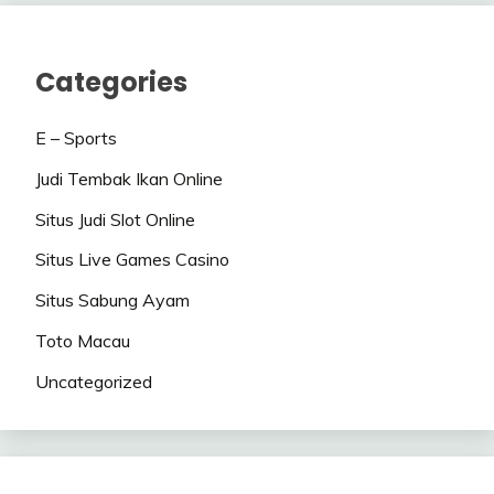
Categories
E – Sports
Judi Tembak Ikan Online
Situs Judi Slot Online
Situs Live Games Casino
Situs Sabung Ayam
Toto Macau
Uncategorized