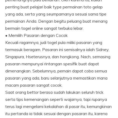
penting buat pelajari baik type permainan toto gelap
yang ada, serta yang seumpamanya sesuai sama tipe
permainan Anda. Dengan begitu peluang buat menang
bermain togel online sangat terbuka lebar.
• Memilih Pasaran dengan Cocok
Kecuali ragamnya, judi togel pula miliki pasaran yang
termasuk beragam. Pasaran ini semisalnya ialah Sidney,
Singapura, Hseterusnya, dan hongkong. Nach, semasing
pasaran mempunyai rintangan spesifik buat dapat
dimenangkan. Sebelumnya, pemain dapat coba semua
pasaran yang ada, baru selanjutnya memastikan mana
macam pasaran sangat cocok.
Saat orang bettor berasa sudah lakukan seluruh trick
serta tips kemenangan seperti wajarnya, tapi rupanya
terus lagi mengelami kekalahan di pasar itu, kemungkinan
itu pertanda ia tidak sesuai dengan pasaran itu, karena