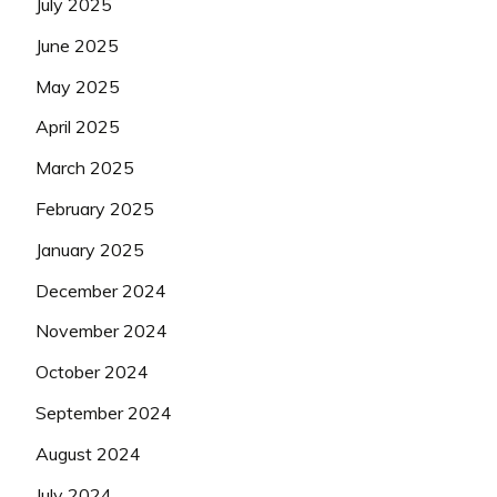
July 2025
June 2025
May 2025
April 2025
March 2025
February 2025
January 2025
December 2024
November 2024
October 2024
September 2024
August 2024
July 2024