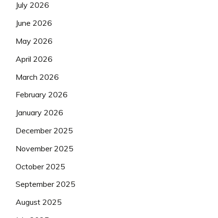
July 2026
June 2026
May 2026
April 2026
March 2026
February 2026
January 2026
December 2025
November 2025
October 2025
September 2025
August 2025