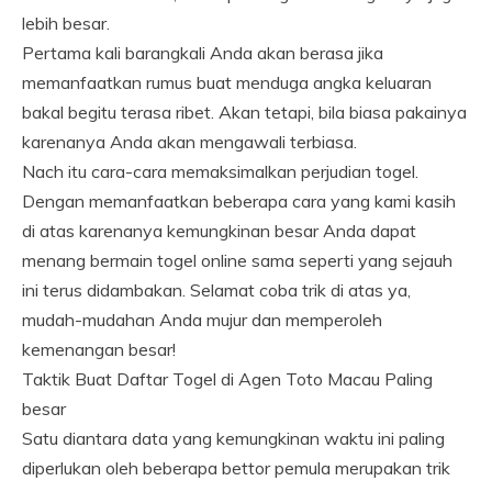
lebih besar.
Pertama kali barangkali Anda akan berasa jika
memanfaatkan rumus buat menduga angka keluaran
bakal begitu terasa ribet. Akan tetapi, bila biasa pakainya
karenanya Anda akan mengawali terbiasa.
Nach itu cara-cara memaksimalkan perjudian togel.
Dengan memanfaatkan beberapa cara yang kami kasih
di atas karenanya kemungkinan besar Anda dapat
menang bermain togel online sama seperti yang sejauh
ini terus didambakan. Selamat coba trik di atas ya,
mudah-mudahan Anda mujur dan memperoleh
kemenangan besar!
Taktik Buat Daftar Togel di Agen Toto Macau Paling
besar
Satu diantara data yang kemungkinan waktu ini paling
diperlukan oleh beberapa bettor pemula merupakan trik