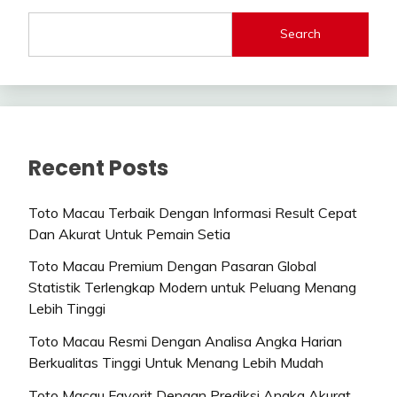
Search
Recent Posts
Toto Macau Terbaik Dengan Informasi Result Cepat
Dan Akurat Untuk Pemain Setia
Toto Macau Premium Dengan Pasaran Global
Statistik Terlengkap Modern untuk Peluang Menang
Lebih Tinggi
Toto Macau Resmi Dengan Analisa Angka Harian
Berkualitas Tinggi Untuk Menang Lebih Mudah
Toto Macau Favorit Dengan Prediksi Angka Akurat