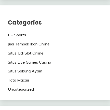
Categories
E – Sports
Judi Tembak Ikan Online
Situs Judi Slot Online
Situs Live Games Casino
Situs Sabung Ayam
Toto Macau
Uncategorized