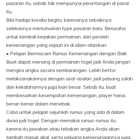
pasaran itu, sebab tak mempunyai peruntungan di pasar
itu.
Bila hadapi kondisi begitu, karenanya sebaiknya
selekasnya memutuskan type pasaran baru. Berusaha
untuk kembali kerjakan permainan, dan peroleh
kemenangan yang sejauh ini di idam-idamkan.
• Pelajari Bermacam Rumus Kemenangan dengan Baik
Buat dapat menang di permainan togel jadi Anda jangan
mengira angka secara sembarangan. Lebih bettor
melaksanakannya dengan asal-asalan, jadi peluang salah
dan kekalahannya juga kian besar. Sebab itu, buat
membesarkan kesempatan kemenangan, player harus
benar-benar dalam menebak.
Coba untuk pelajari sejumlah rumus yang ada di dalam
dunia judi togel. Dengan memakai rumus-rumus itu,
karena itu jawaban atau tebakan angka Anda akan
tambah masuk akal, serta peluang kemenangannya juga