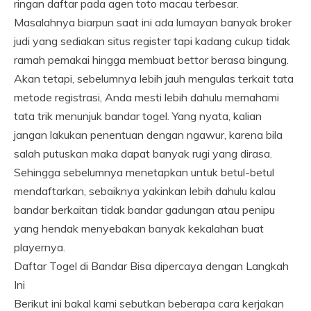
ringan daftar pada agen toto macau terbesar.
Masalahnya biarpun saat ini ada lumayan banyak broker
judi yang sediakan situs register tapi kadang cukup tidak
ramah pemakai hingga membuat bettor berasa bingung.
Akan tetapi, sebelumnya lebih jauh mengulas terkait tata
metode registrasi, Anda mesti lebih dahulu memahami
tata trik menunjuk bandar togel. Yang nyata, kalian
jangan lakukan penentuan dengan ngawur, karena bila
salah putuskan maka dapat banyak rugi yang dirasa.
Sehingga sebelumnya menetapkan untuk betul-betul
mendaftarkan, sebaiknya yakinkan lebih dahulu kalau
bandar berkaitan tidak bandar gadungan atau penipu
yang hendak menyebakan banyak kekalahan buat
playernya.
Daftar Togel di Bandar Bisa dipercaya dengan Langkah
Ini
Berikut ini bakal kami sebutkan beberapa cara kerjakan