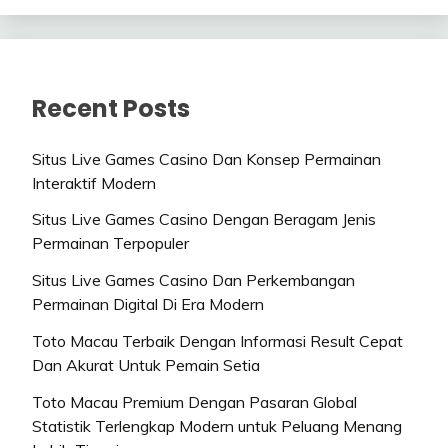
Recent Posts
Situs Live Games Casino Dan Konsep Permainan
Interaktif Modern
Situs Live Games Casino Dengan Beragam Jenis
Permainan Terpopuler
Situs Live Games Casino Dan Perkembangan
Permainan Digital Di Era Modern
Toto Macau Terbaik Dengan Informasi Result Cepat
Dan Akurat Untuk Pemain Setia
Toto Macau Premium Dengan Pasaran Global
Statistik Terlengkap Modern untuk Peluang Menang