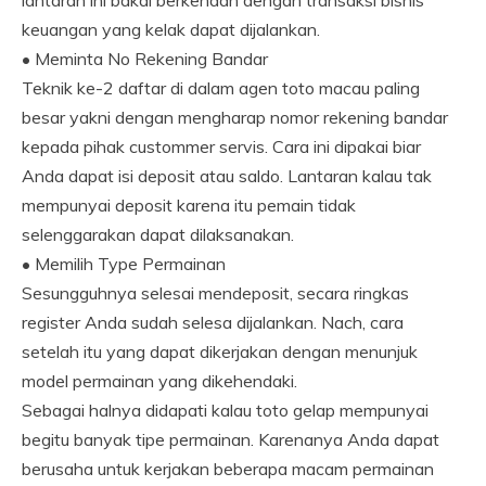
lantaran ini bakal berkenaan dengan transaksi bisnis
keuangan yang kelak dapat dijalankan.
• Meminta No Rekening Bandar
Teknik ke-2 daftar di dalam agen toto macau paling
besar yakni dengan mengharap nomor rekening bandar
kepada pihak custommer servis. Cara ini dipakai biar
Anda dapat isi deposit atau saldo. Lantaran kalau tak
mempunyai deposit karena itu pemain tidak
selenggarakan dapat dilaksanakan.
• Memilih Type Permainan
Sesungguhnya selesai mendeposit, secara ringkas
register Anda sudah selesa dijalankan. Nach, cara
setelah itu yang dapat dikerjakan dengan menunjuk
model permainan yang dikehendaki.
Sebagai halnya didapati kalau toto gelap mempunyai
begitu banyak tipe permainan. Karenanya Anda dapat
berusaha untuk kerjakan beberapa macam permainan