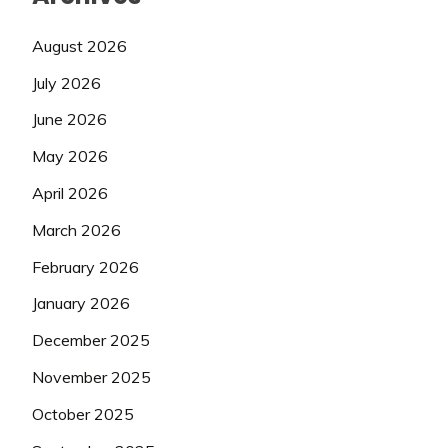
August 2026
July 2026
June 2026
May 2026
April 2026
March 2026
February 2026
January 2026
December 2025
November 2025
October 2025