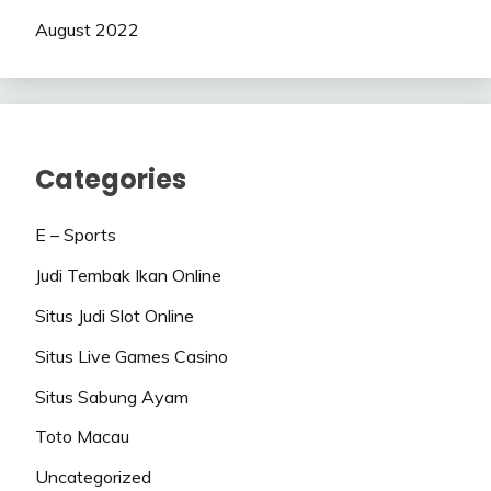
August 2022
Categories
E – Sports
Judi Tembak Ikan Online
Situs Judi Slot Online
Situs Live Games Casino
Situs Sabung Ayam
Toto Macau
Uncategorized