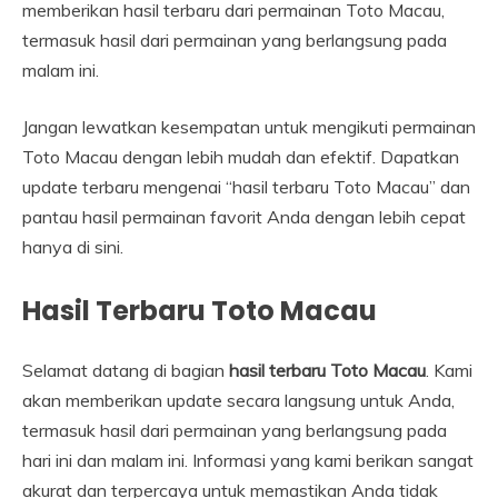
memberikan hasil terbaru dari permainan Toto Macau,
termasuk hasil dari permainan yang berlangsung pada
malam ini.
Jangan lewatkan kesempatan untuk mengikuti permainan
Toto Macau dengan lebih mudah dan efektif. Dapatkan
update terbaru mengenai “hasil terbaru Toto Macau” dan
pantau hasil permainan favorit Anda dengan lebih cepat
hanya di sini.
Hasil Terbaru Toto Macau
Selamat datang di bagian
hasil terbaru Toto Macau
. Kami
akan memberikan update secara langsung untuk Anda,
termasuk hasil dari permainan yang berlangsung pada
hari ini dan malam ini. Informasi yang kami berikan sangat
akurat dan terpercaya untuk memastikan Anda tidak