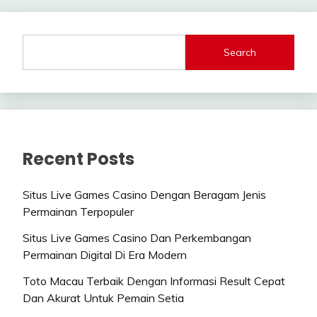
Search
Recent Posts
Situs Live Games Casino Dengan Beragam Jenis
Permainan Terpopuler
Situs Live Games Casino Dan Perkembangan
Permainan Digital Di Era Modern
Toto Macau Terbaik Dengan Informasi Result Cepat
Dan Akurat Untuk Pemain Setia