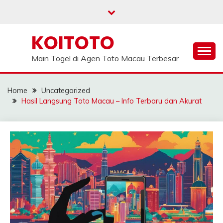
Skip
to
content
KOITOTO
Main Togel di Agen Toto Macau Terbesar
Home
Uncategorized
Hasil Langsung Toto Macau – Info Terbaru dan Akurat