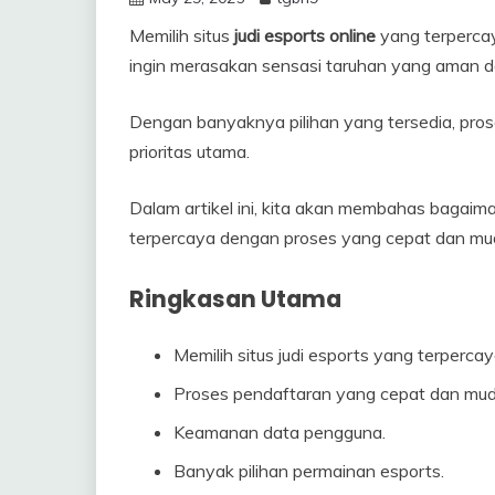
Memilih situs
judi esports online
yang terperca
ingin merasakan sensasi taruhan yang aman
Dengan banyaknya pilihan yang tersedia, pro
prioritas utama.
Dalam artikel ini, kita akan membahas bagaiman
terpercaya dengan proses yang cepat dan mu
Ringkasan Utama
Memilih situs judi esports yang terperca
Proses pendaftaran yang cepat dan mud
Keamanan data pengguna.
Banyak pilihan permainan esports.