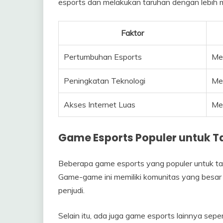
esports dan melakukan taruhan dengan lebih 
Faktor
Pertumbuhan Esports
Me
Peningkatan Teknologi
Me
Akses Internet Luas
Men
Game Esports Populer untuk 
Beberapa game esports yang populer untuk t
Game-game ini memiliki komunitas yang besar d
penjudi.
Selain itu, ada juga game esports lainnya sepe