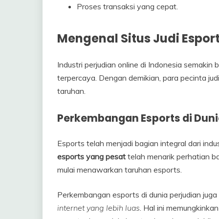
Proses transaksi yang cepat.
Mengenal Situs Judi Espor
Industri perjudian online di Indonesia semaki
terpercaya. Dengan demikian, para pecinta judi
taruhan.
Perkembangan Esports di Duni
Esports telah menjadi bagian integral dari indus
esports yang pesat
telah menarik perhatian ba
mulai menawarkan taruhan esports.
Perkembangan esports di dunia perjudian juga
internet yang lebih luas
. Hal ini memungkinkan