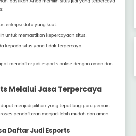
an, pastikan Anda memilih situs judi yang terpercaya
s:
dan enkripsi data yang kuat.
ain untuk memastikan kepercayaan situs.
a kepada situs yang tidak terpercaya.
pat mendaftar judi esports online dengan aman dan
ts Melalui Jasa Terpercaya
 dapat menjadi pilihan yang tepat bagi para pemain.
roses pendaftaran menjadi lebih mudah dan aman.
 Daftar Judi Esports