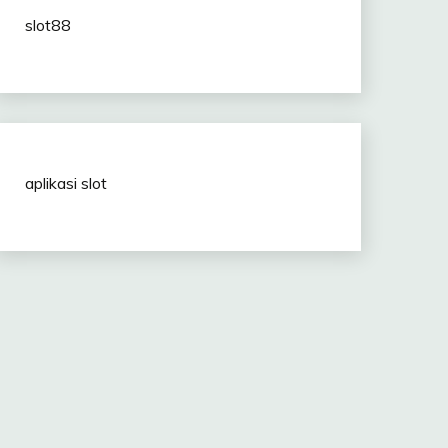
slot88
aplikasi slot