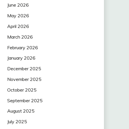
June 2026
May 2026
April 2026
March 2026
February 2026
January 2026
December 2025
November 2025
October 2025
September 2025
August 2025
July 2025