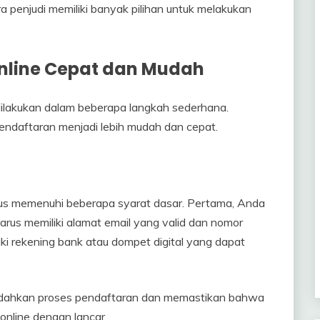
 penjudi memiliki banyak pilihan untuk melakukan
Online Cepat dan Mudah
 dilakukan dalam beberapa langkah sederhana.
pendaftaran menjadi lebih mudah dan cepat.
arus memenuhi beberapa syarat dasar. Pertama, Anda
arus memiliki alamat email yang valid dan nomor
iki rekening bank atau dompet digital yang dapat
dahkan proses pendaftaran dan memastikan bahwa
online dengan lancar.