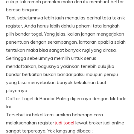
cukup tak ramah pemakai maka dari itu membuat bettor
berasa bingung.
Tapi, sebelumnya lebih jauh mengulas perihal tata teknik
register, Anda harus lebih dahulu pahami tata langkah
pilih bandar togel. Yang jelas, kalian jangan mengerjakan
penentuan dengan serampangan, lantaran apabila salah
tentukan maka bisa sangat banyak rugi yang dirasa.
Sehingga sebelumnya memilih untuk serius
mendaftarkan, bagusnya yakinkan terlebih dulu jika
bandar berkaitan bukan bandar palsu maupun penipu
yang bisa menyebakan banyak kekalahan buat
playernya.
Daftar Togel di Bandar Paling dipercaya dengan Metode
Ini
Tersebut ini bakal kami uraikan beberapa cara
melaksanakan register
judi togel
lewat broker judi online
sangat terpercaya. Yok langsung dibaca :