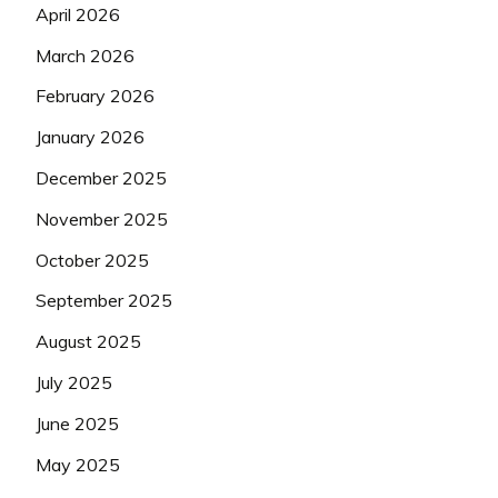
April 2026
March 2026
February 2026
January 2026
December 2025
November 2025
October 2025
September 2025
August 2025
July 2025
June 2025
May 2025