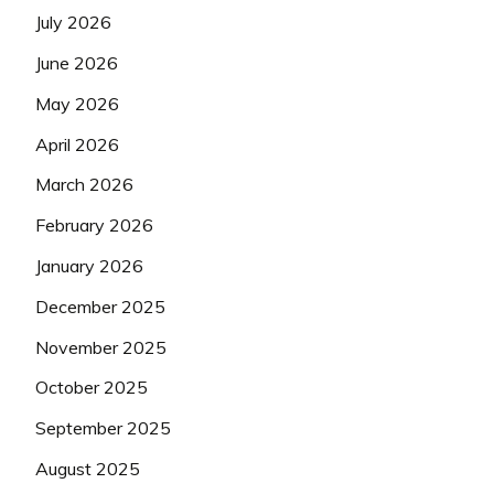
July 2026
June 2026
May 2026
April 2026
March 2026
February 2026
January 2026
December 2025
November 2025
October 2025
September 2025
August 2025