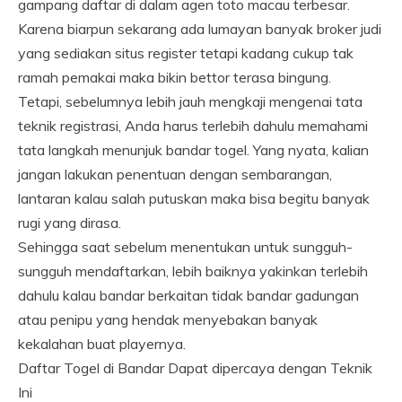
gampang daftar di dalam agen toto macau terbesar.
Karena biarpun sekarang ada lumayan banyak broker judi
yang sediakan situs register tetapi kadang cukup tak
ramah pemakai maka bikin bettor terasa bingung.
Tetapi, sebelumnya lebih jauh mengkaji mengenai tata
teknik registrasi, Anda harus terlebih dahulu memahami
tata langkah menunjuk bandar togel. Yang nyata, kalian
jangan lakukan penentuan dengan sembarangan,
lantaran kalau salah putuskan maka bisa begitu banyak
rugi yang dirasa.
Sehingga saat sebelum menentukan untuk sungguh-
sungguh mendaftarkan, lebih baiknya yakinkan terlebih
dahulu kalau bandar berkaitan tidak bandar gadungan
atau penipu yang hendak menyebakan banyak
kekalahan buat playernya.
Daftar Togel di Bandar Dapat dipercaya dengan Teknik
Ini