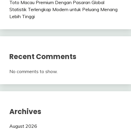
Toto Macau Premium Dengan Pasaran Global
Statistik Terlengkap Modern untuk Peluang Menang
Lebih Tinggi
Recent Comments
No comments to show.
Archives
August 2026