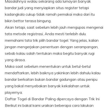
Masalahnya walau sekarang ada lumayan banyak
bandar judi yang menyiapkan situs register tetapi
kadangkala cukup tidak ramah pemakai maka dari itu
bikin bettor terasa bingung.
Akan tetapi, saat sebelum lebih jauh mengupas mengenai
tata metode registrasi, Anda mesti terlebih dulu
memahami tata trik pilih bandar togel. Yang jelas, kalian
jangan mengerjakan penentuan dengan serampangan,
sebab kalau salah tentukan maka begitu banyak rugi
yang dirasa.
Maka saat sebelum menentukan untuk betul-betul
mendaftarkan, lebih baiknya yakinkan lebih dahulu kalau
bandar berkaitan bukan bandar gadungan atau penipu
yang bakal menyebakan banyak kekalahan untuk
playernya.
Daftar Togel di Bandar Paling dipercaya dengan Trik Ini
Berikut ini bakal kami uraikan beberapa cara lakukan