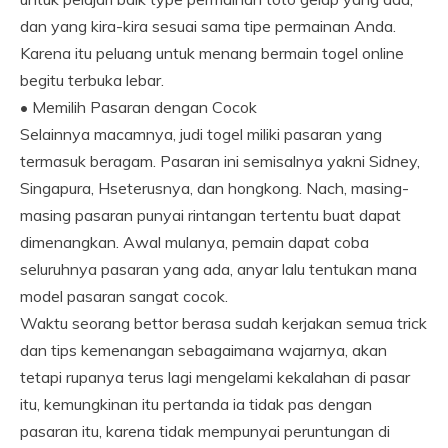
dan yang kira-kira sesuai sama tipe permainan Anda.
Karena itu peluang untuk menang bermain togel online
begitu terbuka lebar.
• Memilih Pasaran dengan Cocok
Selainnya macamnya, judi togel miliki pasaran yang
termasuk beragam. Pasaran ini semisalnya yakni Sidney,
Singapura, Hseterusnya, dan hongkong. Nach, masing-
masing pasaran punyai rintangan tertentu buat dapat
dimenangkan. Awal mulanya, pemain dapat coba
seluruhnya pasaran yang ada, anyar lalu tentukan mana
model pasaran sangat cocok.
Waktu seorang bettor berasa sudah kerjakan semua trick
dan tips kemenangan sebagaimana wajarnya, akan
tetapi rupanya terus lagi mengelami kekalahan di pasar
itu, kemungkinan itu pertanda ia tidak pas dengan
pasaran itu, karena tidak mempunyai peruntungan di