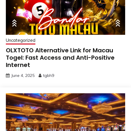
Uncategorized
OLXTOTO Alternative Link for Macau
Togel: Fast Access and Anti-Positive
Internet
June 4, 2025
tgbh9