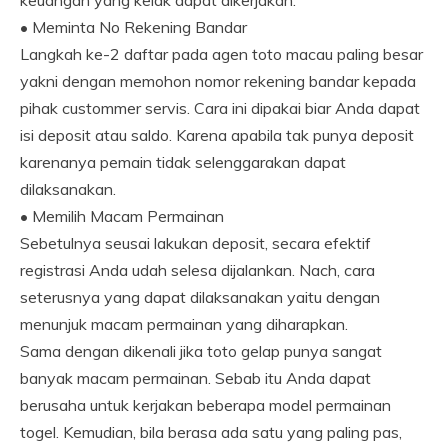
keuangan yang kelak dapat dikerjakan.
• Meminta No Rekening Bandar
Langkah ke-2 daftar pada agen toto macau paling besar
yakni dengan memohon nomor rekening bandar kepada
pihak custommer servis. Cara ini dipakai biar Anda dapat
isi deposit atau saldo. Karena apabila tak punya deposit
karenanya pemain tidak selenggarakan dapat
dilaksanakan.
• Memilih Macam Permainan
Sebetulnya seusai lakukan deposit, secara efektif
registrasi Anda udah selesa dijalankan. Nach, cara
seterusnya yang dapat dilaksanakan yaitu dengan
menunjuk macam permainan yang diharapkan.
Sama dengan dikenali jika toto gelap punya sangat
banyak macam permainan. Sebab itu Anda dapat
berusaha untuk kerjakan beberapa model permainan
togel. Kemudian, bila berasa ada satu yang paling pas,