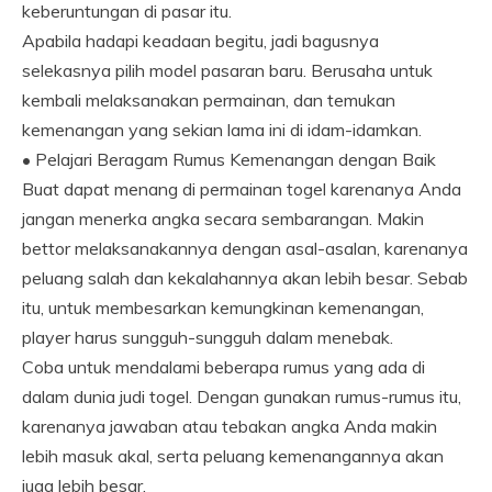
keberuntungan di pasar itu.
Apabila hadapi keadaan begitu, jadi bagusnya
selekasnya pilih model pasaran baru. Berusaha untuk
kembali melaksanakan permainan, dan temukan
kemenangan yang sekian lama ini di idam-idamkan.
• Pelajari Beragam Rumus Kemenangan dengan Baik
Buat dapat menang di permainan togel karenanya Anda
jangan menerka angka secara sembarangan. Makin
bettor melaksanakannya dengan asal-asalan, karenanya
peluang salah dan kekalahannya akan lebih besar. Sebab
itu, untuk membesarkan kemungkinan kemenangan,
player harus sungguh-sungguh dalam menebak.
Coba untuk mendalami beberapa rumus yang ada di
dalam dunia judi togel. Dengan gunakan rumus-rumus itu,
karenanya jawaban atau tebakan angka Anda makin
lebih masuk akal, serta peluang kemenangannya akan
juga lebih besar.