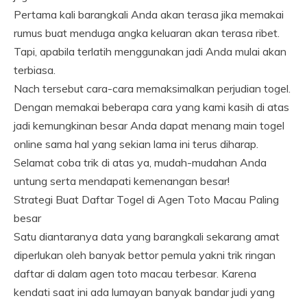
Pertama kali barangkali Anda akan terasa jika memakai
rumus buat menduga angka keluaran akan terasa ribet.
Tapi, apabila terlatih menggunakan jadi Anda mulai akan
terbiasa.
Nach tersebut cara-cara memaksimalkan perjudian togel.
Dengan memakai beberapa cara yang kami kasih di atas
jadi kemungkinan besar Anda dapat menang main togel
online sama hal yang sekian lama ini terus diharap.
Selamat coba trik di atas ya, mudah-mudahan Anda
untung serta mendapati kemenangan besar!
Strategi Buat Daftar Togel di Agen Toto Macau Paling
besar
Satu diantaranya data yang barangkali sekarang amat
diperlukan oleh banyak bettor pemula yakni trik ringan
daftar di dalam agen toto macau terbesar. Karena
kendati saat ini ada lumayan banyak bandar judi yang