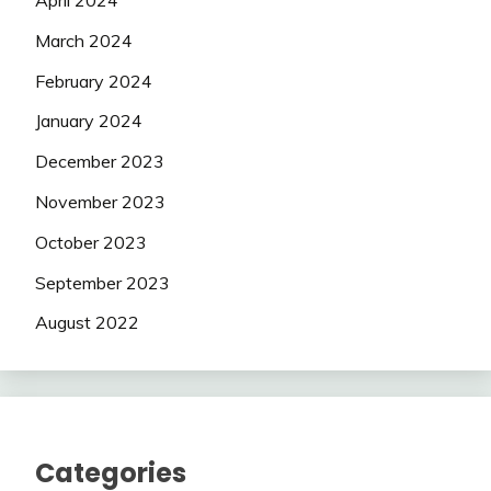
March 2024
February 2024
January 2024
December 2023
November 2023
October 2023
September 2023
August 2022
Categories