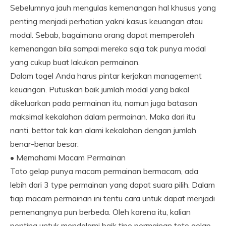
Sebelumnya jauh mengulas kemenangan hal khusus yang
penting menjadi perhatian yakni kasus keuangan atau
modal. Sebab, bagaimana orang dapat memperoleh
kemenangan bila sampai mereka saja tak punya modal
yang cukup buat lakukan permainan.
Dalam togel Anda harus pintar kerjakan management
keuangan. Putuskan baik jumlah modal yang bakal
dikeluarkan pada permainan itu, namun juga batasan
maksimal kekalahan dalam permainan. Maka dari itu
nanti, bettor tak kan alami kekalahan dengan jumlah
benar-benar besar.
• Memahami Macam Permainan
Toto gelap punya macam permainan bermacam, ada
lebih dari 3 type permainan yang dapat suara pilih. Dalam
tiap macam permainan ini tentu cara untuk dapat menjadi
pemenangnya pun berbeda. Oleh karena itu, kalian
penting untuk mendalami baik tipe permainan toto gelap