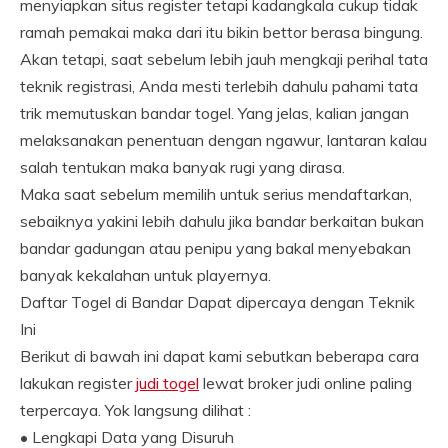
menyiapkan situs register tetapi kadangkala cukup tidak
ramah pemakai maka dari itu bikin bettor berasa bingung.
Akan tetapi, saat sebelum lebih jauh mengkaji perihal tata
teknik registrasi, Anda mesti terlebih dahulu pahami tata
trik memutuskan bandar togel. Yang jelas, kalian jangan
melaksanakan penentuan dengan ngawur, lantaran kalau
salah tentukan maka banyak rugi yang dirasa.
Maka saat sebelum memilih untuk serius mendaftarkan,
sebaiknya yakini lebih dahulu jika bandar berkaitan bukan
bandar gadungan atau penipu yang bakal menyebakan
banyak kekalahan untuk playernya.
Daftar Togel di Bandar Dapat dipercaya dengan Teknik
Ini
Berikut di bawah ini dapat kami sebutkan beberapa cara
lakukan register
judi togel
lewat broker judi online paling
terpercaya. Yok langsung dilihat :
• Lengkapi Data yang Disuruh