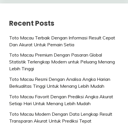
Recent Posts
Toto Macau Terbaik Dengan Informasi Result Cepat
Dan Akurat Untuk Pemain Setia
Toto Macau Premium Dengan Pasaran Global
Statistik Terlengkap Modern untuk Peluang Menang
Lebih Tinggi
Toto Macau Resmi Dengan Analisa Angka Harian
Berkualitas Tinggi Untuk Menang Lebih Mudah
Toto Macau Favorit Dengan Prediksi Angka Akurat
Setiap Hari Untuk Menang Lebih Mudah
Toto Macau Modern Dengan Data Lengkap Result
Transparan Akurat Untuk Prediksi Tepat