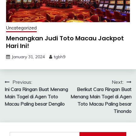
Uncategorized
Menangkan Judi Toto Macau Jackpot
Hari Ini!
January 31, 2024
tgbh9
Post
Previous:
Next:
Ini Cara Ringan Buat Menang
Berikut Cara Ringan Buat
navigation
Main Togel di Agen Toto
Menang Main Togel di Agen
Macau Paling besar Dengilo
Toto Macau Paling besar
Tinondo