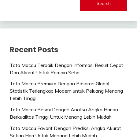
Search
Recent Posts
Toto Macau Terbaik Dengan Informasi Result Cepat
Dan Akurat Untuk Pemain Setia
Toto Macau Premium Dengan Pasaran Global
Statistik Terlengkap Modern untuk Peluang Menang
Lebih Tinggi
Toto Macau Resmi Dengan Analisa Angka Harian
Berkualitas Tinggi Untuk Menang Lebih Mudah
Toto Macau Favorit Dengan Prediksi Angka Akurat
Setiap Hari Untuk Menang Lebih Mudah