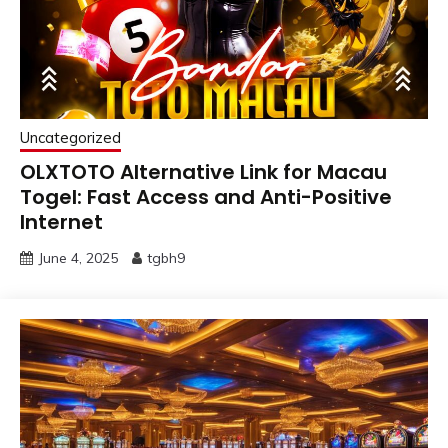
Uncategorized
OLXTOTO Alternative Link for Macau
Togel: Fast Access and Anti-Positive
Internet
June 4, 2025
tgbh9