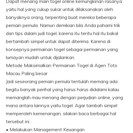
Dapat menang main togel online kemungkinan rasanya
yaitu hal yang cukup sukar untuk dilaksanakan oleh
banyaknya orang, terpenting buat mereka beberapa
pemain pemula. Namun demikian bila Anda pahami trik
dan tips dalam judi togel, karena itu tentu hal itu bakal
bertambah simpel untuk dapat diterima. Karena di
konsepnya permainan togel sebagai permainan yang
lumayan mudah untuk dijalankan.
Metode Maksimalkan Permainan Togel di Agen Toto
Macau Paling besar
Jadi seseorang pemain pemula tentulah memang ada
begitu banyak perihal yang harus harus didalami kalau
memanglah mau menang dengan perjudian online, yang
mana antara lainnya yaitu togel. Agar tambah simpel
memperoleh kemenangan, silakan baca berbagai hal
tersebut ini :
• Melakukan Management Keuangan