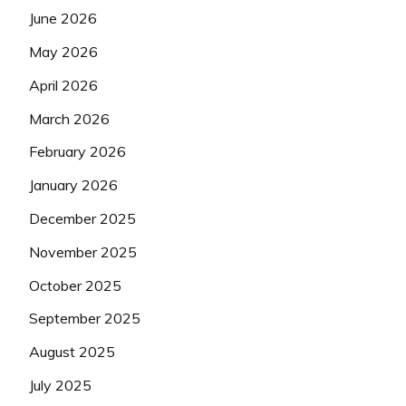
June 2026
May 2026
April 2026
March 2026
February 2026
January 2026
December 2025
November 2025
October 2025
September 2025
August 2025
July 2025