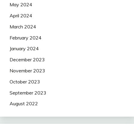
May 2024
April 2024
March 2024
February 2024
January 2024
December 2023
November 2023
October 2023
September 2023
August 2022