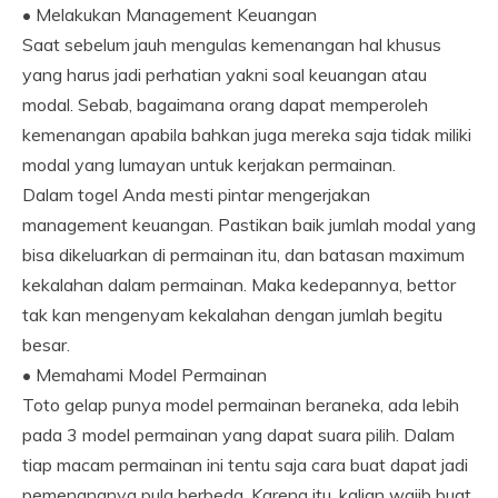
• Melakukan Management Keuangan
Saat sebelum jauh mengulas kemenangan hal khusus
yang harus jadi perhatian yakni soal keuangan atau
modal. Sebab, bagaimana orang dapat memperoleh
kemenangan apabila bahkan juga mereka saja tidak miliki
modal yang lumayan untuk kerjakan permainan.
Dalam togel Anda mesti pintar mengerjakan
management keuangan. Pastikan baik jumlah modal yang
bisa dikeluarkan di permainan itu, dan batasan maximum
kekalahan dalam permainan. Maka kedepannya, bettor
tak kan mengenyam kekalahan dengan jumlah begitu
besar.
• Memahami Model Permainan
Toto gelap punya model permainan beraneka, ada lebih
pada 3 model permainan yang dapat suara pilih. Dalam
tiap macam permainan ini tentu saja cara buat dapat jadi
pemenangnya pula berbeda. Karena itu, kalian wajib buat