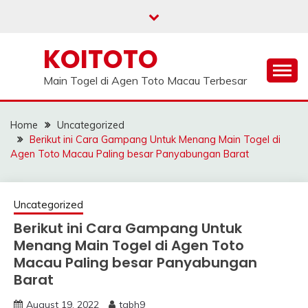
Skip
to
content
KOITOTO
Main Togel di Agen Toto Macau Terbesar
Home
Uncategorized
Berikut ini Cara Gampang Untuk Menang Main Togel di
Agen Toto Macau Paling besar Panyabungan Barat
Uncategorized
Berikut ini Cara Gampang Untuk
Menang Main Togel di Agen Toto
Macau Paling besar Panyabungan
Barat
August 19, 2022
tgbh9