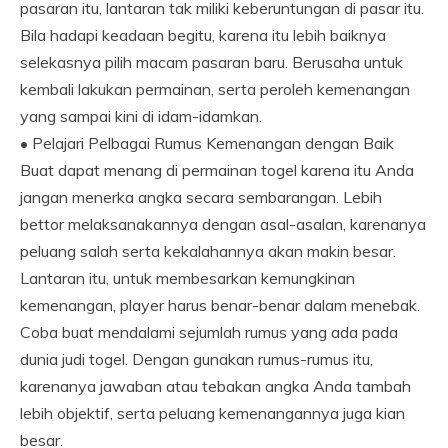
pasaran itu, lantaran tak miliki keberuntungan di pasar itu.
Bila hadapi keadaan begitu, karena itu lebih baiknya
selekasnya pilih macam pasaran baru. Berusaha untuk
kembali lakukan permainan, serta peroleh kemenangan
yang sampai kini di idam-idamkan.
• Pelajari Pelbagai Rumus Kemenangan dengan Baik
Buat dapat menang di permainan togel karena itu Anda
jangan menerka angka secara sembarangan. Lebih
bettor melaksanakannya dengan asal-asalan, karenanya
peluang salah serta kekalahannya akan makin besar.
Lantaran itu, untuk membesarkan kemungkinan
kemenangan, player harus benar-benar dalam menebak.
Coba buat mendalami sejumlah rumus yang ada pada
dunia judi togel. Dengan gunakan rumus-rumus itu,
karenanya jawaban atau tebakan angka Anda tambah
lebih objektif, serta peluang kemenangannya juga kian
besar.