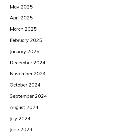
May 2025
April 2025
March 2025
February 2025
January 2025
December 2024
November 2024
October 2024
September 2024
August 2024
July 2024
June 2024