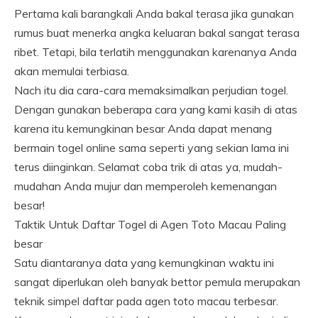
Pertama kali barangkali Anda bakal terasa jika gunakan
rumus buat menerka angka keluaran bakal sangat terasa
ribet. Tetapi, bila terlatih menggunakan karenanya Anda
akan memulai terbiasa.
Nach itu dia cara-cara memaksimalkan perjudian togel.
Dengan gunakan beberapa cara yang kami kasih di atas
karena itu kemungkinan besar Anda dapat menang
bermain togel online sama seperti yang sekian lama ini
terus diinginkan. Selamat coba trik di atas ya, mudah-
mudahan Anda mujur dan memperoleh kemenangan
besar!
Taktik Untuk Daftar Togel di Agen Toto Macau Paling
besar
Satu diantaranya data yang kemungkinan waktu ini
sangat diperlukan oleh banyak bettor pemula merupakan
teknik simpel daftar pada agen toto macau terbesar.