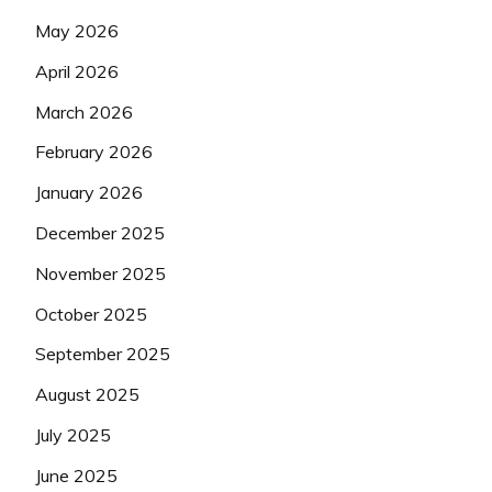
May 2026
April 2026
March 2026
February 2026
January 2026
December 2025
November 2025
October 2025
September 2025
August 2025
July 2025
June 2025