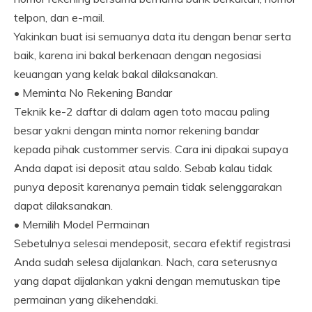
telpon, dan e-mail.
Yakinkan buat isi semuanya data itu dengan benar serta
baik, karena ini bakal berkenaan dengan negosiasi
keuangan yang kelak bakal dilaksanakan.
• Meminta No Rekening Bandar
Teknik ke-2 daftar di dalam agen toto macau paling
besar yakni dengan minta nomor rekening bandar
kepada pihak custommer servis. Cara ini dipakai supaya
Anda dapat isi deposit atau saldo. Sebab kalau tidak
punya deposit karenanya pemain tidak selenggarakan
dapat dilaksanakan.
• Memilih Model Permainan
Sebetulnya selesai mendeposit, secara efektif registrasi
Anda sudah selesa dijalankan. Nach, cara seterusnya
yang dapat dijalankan yakni dengan memutuskan tipe
permainan yang dikehendaki.