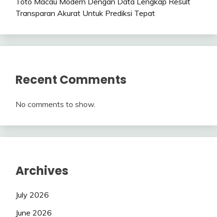
Toto Macau Modern Dengan Data Lengkap Result
Transparan Akurat Untuk Prediksi Tepat
Recent Comments
No comments to show.
Archives
July 2026
June 2026