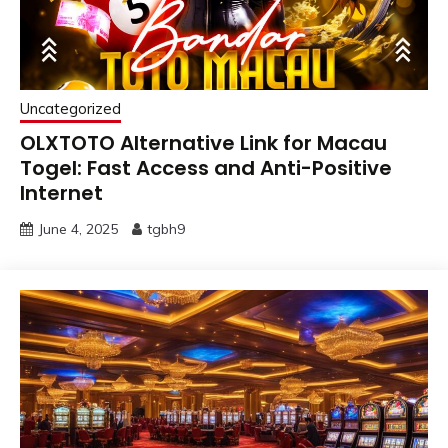
Uncategorized
OLXTOTO Alternative Link for Macau
Togel: Fast Access and Anti-Positive
Internet
June 4, 2025
tgbh9