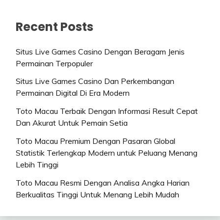
Recent Posts
Situs Live Games Casino Dengan Beragam Jenis
Permainan Terpopuler
Situs Live Games Casino Dan Perkembangan
Permainan Digital Di Era Modern
Toto Macau Terbaik Dengan Informasi Result Cepat
Dan Akurat Untuk Pemain Setia
Toto Macau Premium Dengan Pasaran Global
Statistik Terlengkap Modern untuk Peluang Menang
Lebih Tinggi
Toto Macau Resmi Dengan Analisa Angka Harian
Berkualitas Tinggi Untuk Menang Lebih Mudah