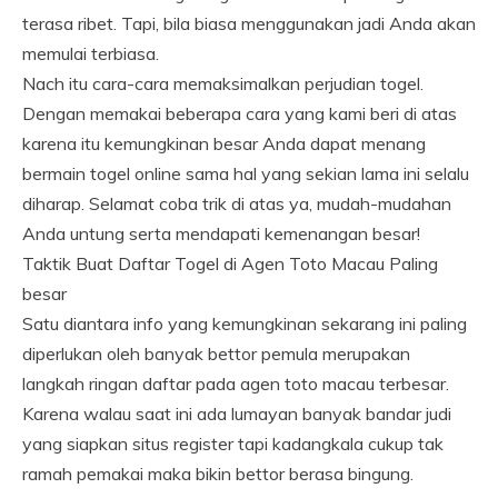
terasa ribet. Tapi, bila biasa menggunakan jadi Anda akan
memulai terbiasa.
Nach itu cara-cara memaksimalkan perjudian togel.
Dengan memakai beberapa cara yang kami beri di atas
karena itu kemungkinan besar Anda dapat menang
bermain togel online sama hal yang sekian lama ini selalu
diharap. Selamat coba trik di atas ya, mudah-mudahan
Anda untung serta mendapati kemenangan besar!
Taktik Buat Daftar Togel di Agen Toto Macau Paling
besar
Satu diantara info yang kemungkinan sekarang ini paling
diperlukan oleh banyak bettor pemula merupakan
langkah ringan daftar pada agen toto macau terbesar.
Karena walau saat ini ada lumayan banyak bandar judi
yang siapkan situs register tapi kadangkala cukup tak
ramah pemakai maka bikin bettor berasa bingung.