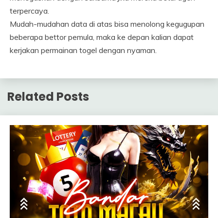
terpercaya.
Mudah-mudahan data di atas bisa menolong kegugupan
beberapa bettor pemula, maka ke depan kalian dapat
kerjakan permainan togel dengan nyaman.
Related Posts