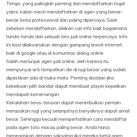
Tetapi, yang palinglah penting dari mendaftarkan togel
yakni, kalian mesti mendaftarkan di agen yang benar-
benar betul professional dan paling dipercaya. Saat
sebelum mendaftarkan, silakan cari info baik bagaimana
tanda-tanda dari sebuah biro judi online terpercaya. Info
ini bisa dilaksanakan dengan gampang lewat internet,
baik di google atau di komunitas dialog online.
Salah menunjuk agen judi online, oleh karena itu
mempunyai arti tempatkan diri di rugi besar yang sudah
dipastikan ada di muka mata. Penting disadari jika
kekeliruan pilih bandar dapat membuat player kepelikan
mendapati kemenangan.
Kekalahan terus-terusan dapat menimbulkan pemain
merasakan rugi yang selanjutnya banyaknya dapat amat
besar. Sehingga kecuali memperhatikan cara mendaftar
pada agen toto macau paling besar, Anda harus
menegaskan dengan saksama jika mereka betul agen