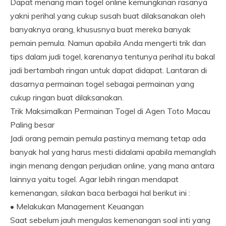
Dapat menang main togel online kemungkinan rasanya
yakni perihal yang cukup susah buat dilaksanakan oleh
banyaknya orang, khususnya buat mereka banyak
pemain pemula. Namun apabila Anda mengerti trik dan
tips dalam judi togel, karenanya tentunya perihal itu bakal
jadi bertambah ringan untuk dapat didapat. Lantaran di
dasarnya permainan togel sebagai permainan yang
cukup ringan buat dilaksanakan.
Trik Maksimalkan Permainan Togel di Agen Toto Macau
Paling besar
Jadi orang pemain pemula pastinya memang tetap ada
banyak hal yang harus mesti didalami apabila memanglah
ingin menang dengan perjudian online, yang mana antara
lainnya yaitu togel. Agar lebih ringan mendapat
kemenangan, silakan baca berbagai hal berikut ini :
• Melakukan Management Keuangan
Saat sebelum jauh mengulas kemenangan soal inti yang