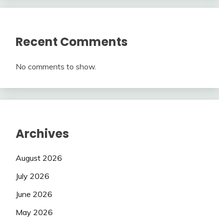
Recent Comments
No comments to show.
Archives
August 2026
July 2026
June 2026
May 2026