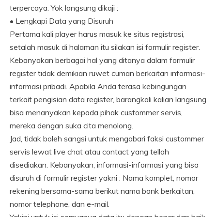
terpercaya. Yok langsung dikaji :
• Lengkapi Data yang Disuruh
Pertama kali player harus masuk ke situs registrasi,
setalah masuk di halaman itu silakan isi formulir register.
Kebanyakan berbagai hal yang ditanya dalam formulir
register tidak demikian ruwet cuman berkaitan informasi-
informasi pribadi. Apabila Anda terasa kebingungan
terkait pengisian data register, barangkali kalian langsung
bisa menanyakan kepada pihak custommer servis,
mereka dengan suka cita menolong.
Jad, tidak boleh sangsi untuk mengabari faksi custommer
servis lewat live chat atau contact yang tellah
disediakan. Kebanyakan, informasi-informasi yang bisa
disuruh di formulir register yakni : Nama komplet, nomor
rekening bersama-sama berikut nama bank berkaitan,
nomor telephone, dan e-mail.