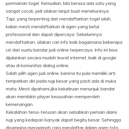
permainan togel. Kemudian, bila berasa ada satu yang
sangat cocok, jadi silakan lanjut buat menekuninya.
Tapi, yang terpenting dari mendaftarkan togel ialah,
kalian mesti mendaftarkan di agen yang betul
professional dan dapat dipercaya. Sebelumnya
mendaftarkan, silakan cari info baik bagaimana beberapa
ciri dari suatu bandar judi online terpercaya. Info ini bisa
dijalankan secara mudah lewat internet, baik di google
atau di komunitas dialog online.
Salah pilih agen judi online, karena itu pula memiliki arti
tempatkan diri pada rugi besar yang pasti ada di muka
mata. Mesti dipahami jika kekeliruan menunjuk bandar
akan membikin player kesusahan memperoleh
kemenangan.
Kekalahan terus-terusan akan sebabkan pemain alami
rugi yang kedepan banyak dapat begitu besar. Sehingga
disamping mengamati cara mendaftar dalam agen toto