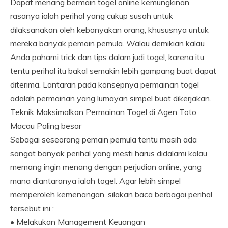
Dapat menang bermain togel online kemungkinan
rasanya ialah perihal yang cukup susah untuk
dilaksanakan oleh kebanyakan orang, khususnya untuk
mereka banyak pemain pemula. Walau demikian kalau
Anda pahami trick dan tips dalam judi togel, karena itu
tentu perihal itu bakal semakin lebih gampang buat dapat
diterima. Lantaran pada konsepnya permainan togel
adalah permainan yang lumayan simpel buat dikerjakan.
Teknik Maksimalkan Permainan Togel di Agen Toto
Macau Paling besar
Sebagai seseorang pemain pemula tentu masih ada
sangat banyak perihal yang mesti harus didalami kalau
memang ingin menang dengan perjudian online, yang
mana diantaranya ialah togel. Agar lebih simpel
memperoleh kemenangan, silakan baca berbagai perihal
tersebut ini :
• Melakukan Management Keuangan