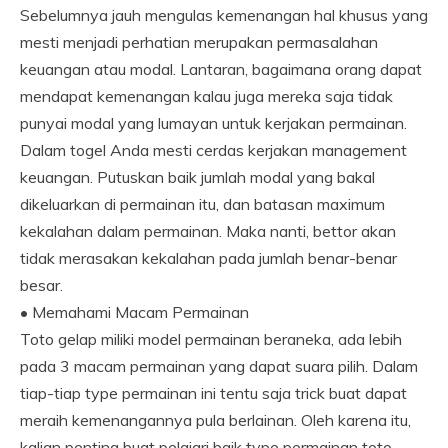
Sebelumnya jauh mengulas kemenangan hal khusus yang
mesti menjadi perhatian merupakan permasalahan
keuangan atau modal. Lantaran, bagaimana orang dapat
mendapat kemenangan kalau juga mereka saja tidak
punyai modal yang lumayan untuk kerjakan permainan.
Dalam togel Anda mesti cerdas kerjakan management
keuangan. Putuskan baik jumlah modal yang bakal
dikeluarkan di permainan itu, dan batasan maximum
kekalahan dalam permainan. Maka nanti, bettor akan
tidak merasakan kekalahan pada jumlah benar-benar
besar.
• Memahami Macam Permainan
Toto gelap miliki model permainan beraneka, ada lebih
pada 3 macam permainan yang dapat suara pilih. Dalam
tiap-tiap type permainan ini tentu saja trick buat dapat
meraih kemenangannya pula berlainan. Oleh karena itu,
kalian penting buat pelajari baik type permainan toto