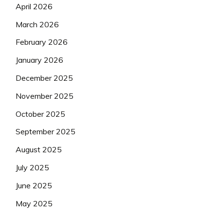
April 2026
March 2026
February 2026
January 2026
December 2025
November 2025
October 2025
September 2025
August 2025
July 2025
June 2025
May 2025