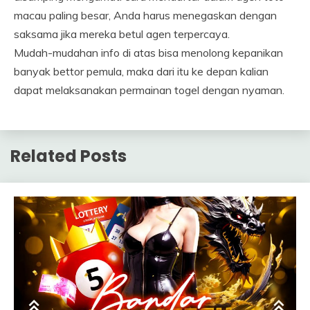
macau paling besar, Anda harus menegaskan dengan
saksama jika mereka betul agen terpercaya.
Mudah-mudahan info di atas bisa menolong kepanikan
banyak bettor pemula, maka dari itu ke depan kalian
dapat melaksanakan permainan togel dengan nyaman.
Related Posts