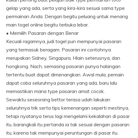
gelap yang ada, serta yang kira-kira sesuai sama type
permainan Anda. Dengan begitu peluang untuk menang
main togel online begitu terbuka lebar.
• Memilih Pasaran dengan Benar
Kecuali ragamnya, judi togel pun mempunyai pasaran
yang termasuk beragam. Pasaran ini contohnya
merupakan Sidney, Singapura, Hlain seterusnya, dan
hongkong. Nach, semasing pasaran punya halangan
tertentu buat dapat dimenangkan. Awal mula, pemain
dapat coba seluruhnya pasaran yang ada, baru lalu
memastikan mana type pasaran amat cocok.
Sewaktu seseorang bettor terasa udah lakukan
seluruhnya trik serta tips kemenangan seperti mestinya,
tetapi nyatanya terus lagi mengelami kekalahan di pasar
itu, barangkali itu pertanda ia tak sesuai dengan pasaran
itu, karena tak mempunyai peruntungan di pasar itu.