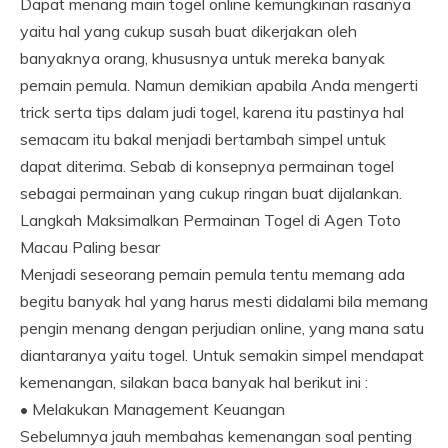
Dapat menang main togel online kemungkinan rasanya
yaitu hal yang cukup susah buat dikerjakan oleh
banyaknya orang, khususnya untuk mereka banyak
pemain pemula. Namun demikian apabila Anda mengerti
trick serta tips dalam judi togel, karena itu pastinya hal
semacam itu bakal menjadi bertambah simpel untuk
dapat diterima. Sebab di konsepnya permainan togel
sebagai permainan yang cukup ringan buat dijalankan.
Langkah Maksimalkan Permainan Togel di Agen Toto
Macau Paling besar
Menjadi seseorang pemain pemula tentu memang ada
begitu banyak hal yang harus mesti didalami bila memang
pengin menang dengan perjudian online, yang mana satu
diantaranya yaitu togel. Untuk semakin simpel mendapat
kemenangan, silakan baca banyak hal berikut ini :
• Melakukan Management Keuangan
Sebelumnya jauh membahas kemenangan soal penting