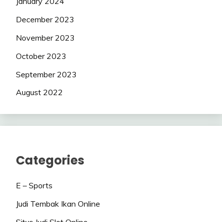
January 2024
December 2023
November 2023
October 2023
September 2023
August 2022
Categories
E – Sports
Judi Tembak Ikan Online
Situs Judi Slot Online