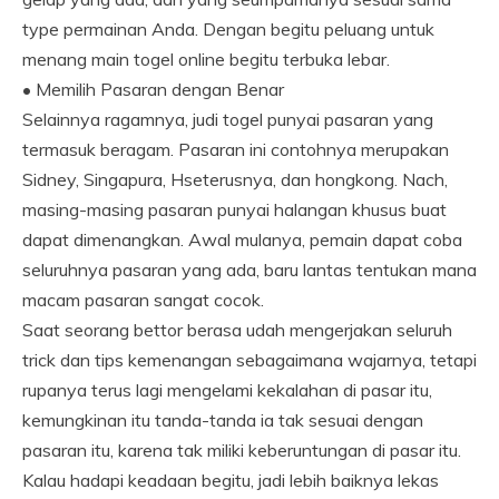
type permainan Anda. Dengan begitu peluang untuk
menang main togel online begitu terbuka lebar.
• Memilih Pasaran dengan Benar
Selainnya ragamnya, judi togel punyai pasaran yang
termasuk beragam. Pasaran ini contohnya merupakan
Sidney, Singapura, Hseterusnya, dan hongkong. Nach,
masing-masing pasaran punyai halangan khusus buat
dapat dimenangkan. Awal mulanya, pemain dapat coba
seluruhnya pasaran yang ada, baru lantas tentukan mana
macam pasaran sangat cocok.
Saat seorang bettor berasa udah mengerjakan seluruh
trick dan tips kemenangan sebagaimana wajarnya, tetapi
rupanya terus lagi mengelami kekalahan di pasar itu,
kemungkinan itu tanda-tanda ia tak sesuai dengan
pasaran itu, karena tak miliki keberuntungan di pasar itu.
Kalau hadapi keadaan begitu, jadi lebih baiknya lekas