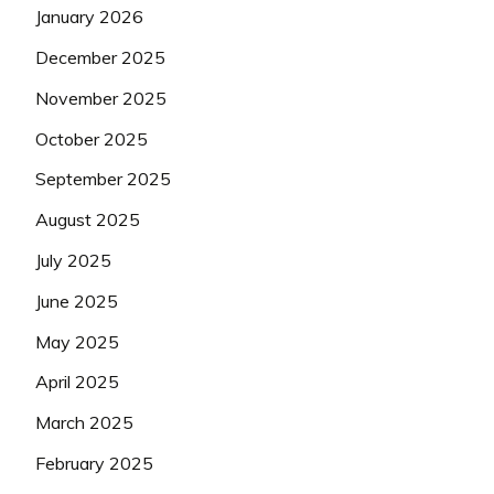
January 2026
December 2025
November 2025
October 2025
September 2025
August 2025
July 2025
June 2025
May 2025
April 2025
March 2025
February 2025