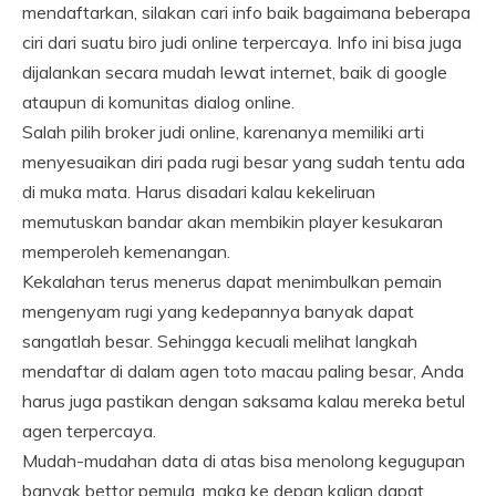
mendaftarkan, silakan cari info baik bagaimana beberapa
ciri dari suatu biro judi online terpercaya. Info ini bisa juga
dijalankan secara mudah lewat internet, baik di google
ataupun di komunitas dialog online.
Salah pilih broker judi online, karenanya memiliki arti
menyesuaikan diri pada rugi besar yang sudah tentu ada
di muka mata. Harus disadari kalau kekeliruan
memutuskan bandar akan membikin player kesukaran
memperoleh kemenangan.
Kekalahan terus menerus dapat menimbulkan pemain
mengenyam rugi yang kedepannya banyak dapat
sangatlah besar. Sehingga kecuali melihat langkah
mendaftar di dalam agen toto macau paling besar, Anda
harus juga pastikan dengan saksama kalau mereka betul
agen terpercaya.
Mudah-mudahan data di atas bisa menolong kegugupan
banyak bettor pemula, maka ke depan kalian dapat