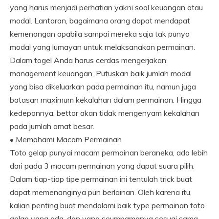
yang harus menjadi perhatian yakni soal keuangan atau
modal. Lantaran, bagaimana orang dapat mendapat
kemenangan apabila sampai mereka saja tak punya
modal yang lumayan untuk melaksanakan permainan.
Dalam togel Anda harus cerdas mengerjakan
management keuangan. Putuskan baik jumlah modal
yang bisa dikeluarkan pada permainan itu, namun juga
batasan maximum kekalahan dalam permainan. Hingga
kedepannya, bettor akan tidak mengenyam kekalahan
pada jumlah amat besar.
• Memahami Macam Permainan
Toto gelap punyai macam permainan beraneka, ada lebih
dari pada 3 macam permainan yang dapat suara pilih.
Dalam tiap-tiap tipe permainan ini tentulah trick buat
dapat memenanginya pun berlainan. Oleh karena itu,
kalian penting buat mendalami baik type permainan toto
gelap yang ada, dan yang seumpamanya sesuai sama