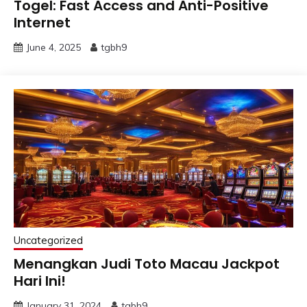
Togel: Fast Access and Anti-Positive
Internet
June 4, 2025
tgbh9
Uncategorized
Menangkan Judi Toto Macau Jackpot
Hari Ini!
January 31, 2024
tgbh9