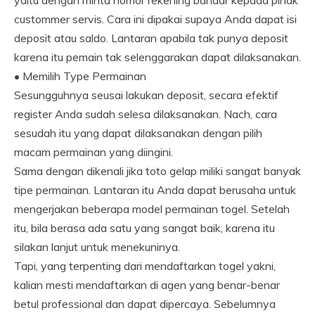
yaitu dengan minta nomor rekening bandar kepada pihak
custommer servis. Cara ini dipakai supaya Anda dapat isi
deposit atau saldo. Lantaran apabila tak punya deposit
karena itu pemain tak selenggarakan dapat dilaksanakan.
• Memilih Type Permainan
Sesungguhnya seusai lakukan deposit, secara efektif
register Anda sudah selesa dilaksanakan. Nach, cara
sesudah itu yang dapat dilaksanakan dengan pilih
macam permainan yang diingini.
Sama dengan dikenali jika toto gelap miliki sangat banyak
tipe permainan. Lantaran itu Anda dapat berusaha untuk
mengerjakan beberapa model permainan togel. Setelah
itu, bila berasa ada satu yang sangat baik, karena itu
silakan lanjut untuk menekuninya.
Tapi, yang terpenting dari mendaftarkan togel yakni,
kalian mesti mendaftarkan di agen yang benar-benar
betul professional dan dapat dipercaya. Sebelumnya