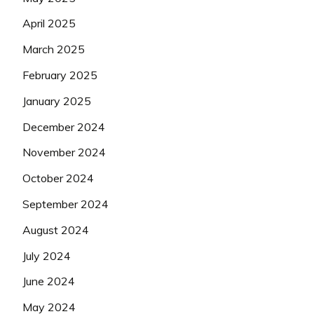
April 2025
March 2025
February 2025
January 2025
December 2024
November 2024
October 2024
September 2024
August 2024
July 2024
June 2024
May 2024