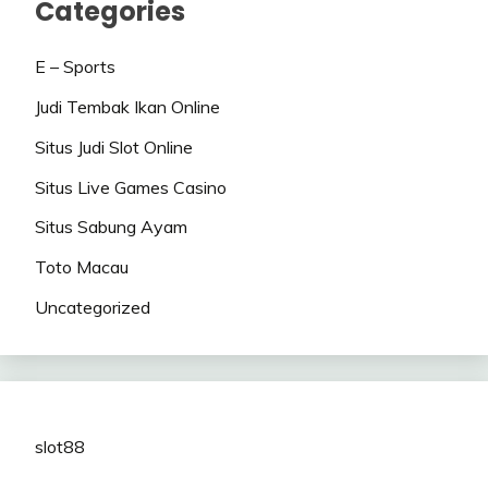
Categories
E – Sports
Judi Tembak Ikan Online
Situs Judi Slot Online
Situs Live Games Casino
Situs Sabung Ayam
Toto Macau
Uncategorized
slot88