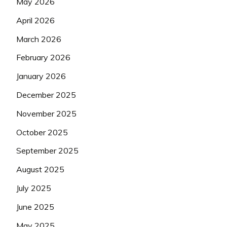
May 2026
April 2026
March 2026
February 2026
January 2026
December 2025
November 2025
October 2025
September 2025
August 2025
July 2025
June 2025
May 2025