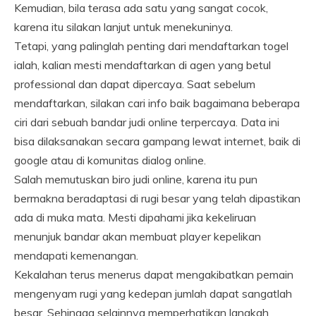
Kemudian, bila terasa ada satu yang sangat cocok,
karena itu silakan lanjut untuk menekuninya.
Tetapi, yang palinglah penting dari mendaftarkan togel
ialah, kalian mesti mendaftarkan di agen yang betul
professional dan dapat dipercaya. Saat sebelum
mendaftarkan, silakan cari info baik bagaimana beberapa
ciri dari sebuah bandar judi online terpercaya. Data ini
bisa dilaksanakan secara gampang lewat internet, baik di
google atau di komunitas dialog online.
Salah memutuskan biro judi online, karena itu pun
bermakna beradaptasi di rugi besar yang telah dipastikan
ada di muka mata. Mesti dipahami jika kekeliruan
menunjuk bandar akan membuat player kepelikan
mendapati kemenangan.
Kekalahan terus menerus dapat mengakibatkan pemain
mengenyam rugi yang kedepan jumlah dapat sangatlah
besar. Sehingga selainnya memperhatikan langkah