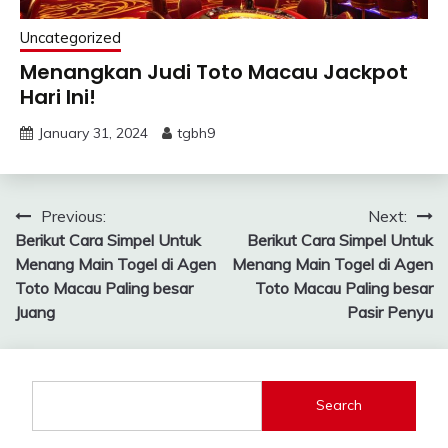
Uncategorized
Menangkan Judi Toto Macau Jackpot
Hari Ini!
January 31, 2024
tgbh9
Post
Previous:
Next:
Berikut Cara Simpel Untuk
Berikut Cara Simpel Untuk
navigation
Menang Main Togel di Agen
Menang Main Togel di Agen
Toto Macau Paling besar
Toto Macau Paling besar
Juang
Pasir Penyu
Search