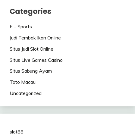
Categories
E – Sports
Judi Tembak Ikan Online
Situs Judi Slot Online
Situs Live Games Casino
Situs Sabung Ayam
Toto Macau
Uncategorized
slot88