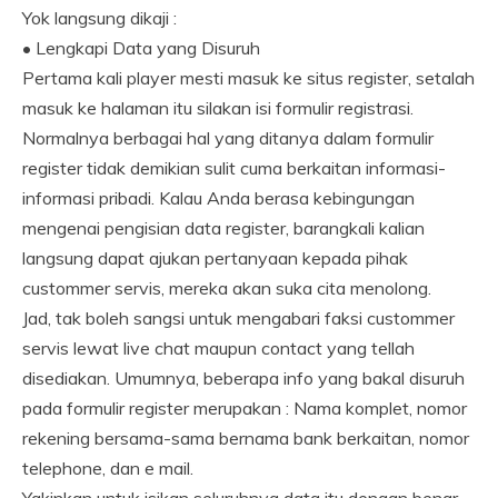
Yok langsung dikaji :
• Lengkapi Data yang Disuruh
Pertama kali player mesti masuk ke situs register, setalah
masuk ke halaman itu silakan isi formulir registrasi.
Normalnya berbagai hal yang ditanya dalam formulir
register tidak demikian sulit cuma berkaitan informasi-
informasi pribadi. Kalau Anda berasa kebingungan
mengenai pengisian data register, barangkali kalian
langsung dapat ajukan pertanyaan kepada pihak
custommer servis, mereka akan suka cita menolong.
Jad, tak boleh sangsi untuk mengabari faksi custommer
servis lewat live chat maupun contact yang tellah
disediakan. Umumnya, beberapa info yang bakal disuruh
pada formulir register merupakan : Nama komplet, nomor
rekening bersama-sama bernama bank berkaitan, nomor
telephone, dan e mail.