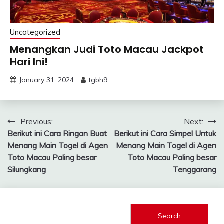
Uncategorized
Menangkan Judi Toto Macau Jackpot
Hari Ini!
January 31, 2024
tgbh9
Post
Previous:
Next:
Berikut ini Cara Ringan Buat
Berikut ini Cara Simpel Untuk
navigation
Menang Main Togel di Agen
Menang Main Togel di Agen
Toto Macau Paling besar
Toto Macau Paling besar
Silungkang
Tenggarang
Search