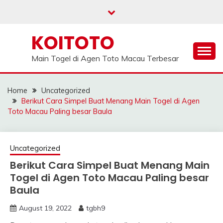
Skip
to
content
KOITOTO
Main Togel di Agen Toto Macau Terbesar
Home
Uncategorized
Berikut Cara Simpel Buat Menang Main Togel di Agen
Toto Macau Paling besar Baula
Uncategorized
Berikut Cara Simpel Buat Menang Main
Togel di Agen Toto Macau Paling besar
Baula
August 19, 2022
tgbh9