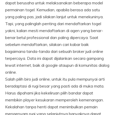
dapat berusaha untuk melaksanakan beberapa model
permainan togel. Kemudian, apabila berasa ada satu
yang paling pas, jadi silakan lanjut untuk menekuninya.
Tapi, yang palinglah penting dari mendaftarkan togel
yakni, kalian mesti mendaftarkan di agen yang benar-
benar betul professional dan paling dipercaya. Saat
sebelum mendaftarkan, silakan cari kabar baik
bagaimana tanda-tanda dari sebuah broker judi online
terpercaya. Data ini dapat dijalankan secara gampang
lewat internet, baik di google ataupun di komunitas dialog
online.
Salah pilih biro judi online, untuk itu pula mempunyai arti
beradaptasi di rugi besar yang pasti ada di muka mata.
Harus dipahami jika kekeliruan pilih bandar dapat
membikin player kesukaran memperoleh kemenangan.
Kekalahan tanpa henti dapat menimbulkan pemain
mengenyam rugi yang selanjutnya banyaknya dapat