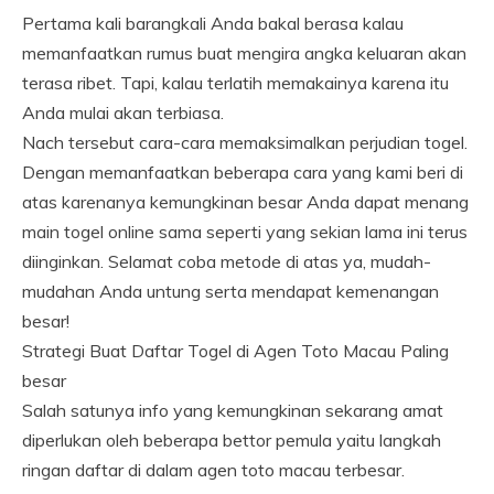
Pertama kali barangkali Anda bakal berasa kalau
memanfaatkan rumus buat mengira angka keluaran akan
terasa ribet. Tapi, kalau terlatih memakainya karena itu
Anda mulai akan terbiasa.
Nach tersebut cara-cara memaksimalkan perjudian togel.
Dengan memanfaatkan beberapa cara yang kami beri di
atas karenanya kemungkinan besar Anda dapat menang
main togel online sama seperti yang sekian lama ini terus
diinginkan. Selamat coba metode di atas ya, mudah-
mudahan Anda untung serta mendapat kemenangan
besar!
Strategi Buat Daftar Togel di Agen Toto Macau Paling
besar
Salah satunya info yang kemungkinan sekarang amat
diperlukan oleh beberapa bettor pemula yaitu langkah
ringan daftar di dalam agen toto macau terbesar.