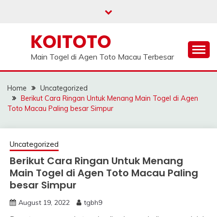
Skip
to
content
KOITOTO
Main Togel di Agen Toto Macau Terbesar
Home
Uncategorized
Berikut Cara Ringan Untuk Menang Main Togel di Agen
Toto Macau Paling besar Simpur
Uncategorized
Berikut Cara Ringan Untuk Menang
Main Togel di Agen Toto Macau Paling
besar Simpur
August 19, 2022
tgbh9