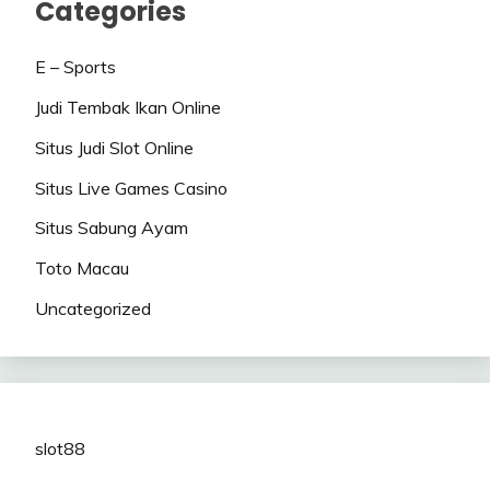
Categories
E – Sports
Judi Tembak Ikan Online
Situs Judi Slot Online
Situs Live Games Casino
Situs Sabung Ayam
Toto Macau
Uncategorized
slot88