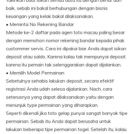
Yakinkan buat isikan semua data itu dengan benar dan
baik, sebab ini bakal berhubungan dengan bisnis
keuangan yang kelak bakal dilaksanakan.
• Meminta No Rekening Bandar
Metode ke-2 daftar pada agen toto macau paling besar
dengan memohon nomor rekening bandar kepada pihak
custommer servis. Cara ini dipakai biar Anda dapat isikan
deposit atau saldo. Karena kalau tak mempunyai deposit
karena itu pemain tak selenggarakan dapat dijalankan.
• Memilih Model Permainan
Sebetulnya sehabis lakukan deposit, secara efektif
registrasi Anda udah selesa dijalankan. Nach, cara
seterusnya yang dapat dilaksanakan yaitu dengan
menunjuk type permainan yang diharapkan.
Seperti dikenali jika toto gelap punyai sangat banyak tipe
permainan. Sebab itu Anda dapat berusaha untuk
lakukan beberapa tipe permainan togel. Setelah itu, kalau