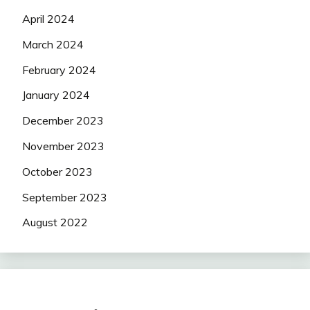
April 2024
March 2024
February 2024
January 2024
December 2023
November 2023
October 2023
September 2023
August 2022