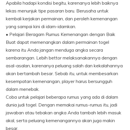
Apabila hadapi kondisi begitu, karenanya lebih baiknya
lekas menunjuk tipe pasaran baru. Berusaha untuk
kembali kerjakan permainan, dan peroleh kemenangan
yang sampai kini di idam-idamkan.
• Pelajari Beragam Rumus Kemenangan dengan Baik
Buat dapat memenangkan dalam permainan togel
karena itu Anda jangan menduga angka secara
sembarangan. Lebih bettor melaksanakannya dengan
asal-asalan, karenanya peluang salah dan kekalahannya
akan bertambah besar. Sebab itu, untuk membesarkan
kesempatan kemenangan, player harus bersungguh
dalam menebak.
Coba untuk pelajari beberapa rumus yang ada di dalam
dunia judi togel. Dengan memakai rumus-rumus itu, jadi
jawaban atau tebakan angka Anda tambah lebih masuk
akal, serta peluang kemenangannya akan juga makin
besar.