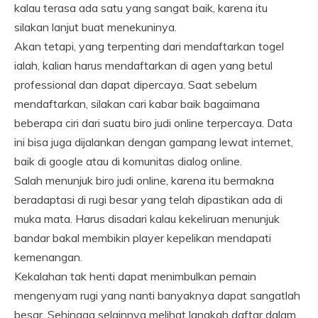
kalau terasa ada satu yang sangat baik, karena itu
silakan lanjut buat menekuninya.
Akan tetapi, yang terpenting dari mendaftarkan togel
ialah, kalian harus mendaftarkan di agen yang betul
professional dan dapat dipercaya. Saat sebelum
mendaftarkan, silakan cari kabar baik bagaimana
beberapa ciri dari suatu biro judi online terpercaya. Data
ini bisa juga dijalankan dengan gampang lewat internet,
baik di google atau di komunitas dialog online.
Salah menunjuk biro judi online, karena itu bermakna
beradaptasi di rugi besar yang telah dipastikan ada di
muka mata. Harus disadari kalau kekeliruan menunjuk
bandar bakal membikin player kepelikan mendapati
kemenangan.
Kekalahan tak henti dapat menimbulkan pemain
mengenyam rugi yang nanti banyaknya dapat sangatlah
besar. Sehingga selainnya melihat langkah daftar dalam