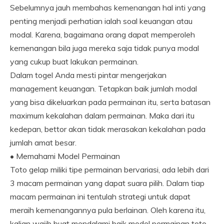
Sebelumnya jauh membahas kemenangan hal inti yang
penting menjadi perhatian ialah soal keuangan atau
modal. Karena, bagaimana orang dapat memperoleh
kemenangan bila juga mereka saja tidak punya modal
yang cukup buat lakukan permainan.
Dalam togel Anda mesti pintar mengerjakan
management keuangan. Tetapkan baik jumlah modal
yang bisa dikeluarkan pada permainan itu, serta batasan
maximum kekalahan dalam permainan. Maka dari itu
kedepan, bettor akan tidak merasakan kekalahan pada
jumlah amat besar.
• Memahami Model Permainan
Toto gelap miliki tipe permainan bervariasi, ada lebih dari
3 macam permainan yang dapat suara pilih. Dalam tiap
macam permainan ini tentulah strategi untuk dapat
meraih kemenangannya pula berlainan. Oleh karena itu,
kalian wajib buat mendalami baik model permainan toto