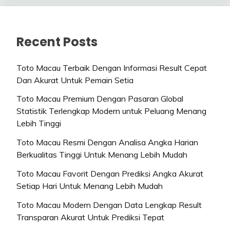
Recent Posts
Toto Macau Terbaik Dengan Informasi Result Cepat
Dan Akurat Untuk Pemain Setia
Toto Macau Premium Dengan Pasaran Global
Statistik Terlengkap Modern untuk Peluang Menang
Lebih Tinggi
Toto Macau Resmi Dengan Analisa Angka Harian
Berkualitas Tinggi Untuk Menang Lebih Mudah
Toto Macau Favorit Dengan Prediksi Angka Akurat
Setiap Hari Untuk Menang Lebih Mudah
Toto Macau Modern Dengan Data Lengkap Result
Transparan Akurat Untuk Prediksi Tepat