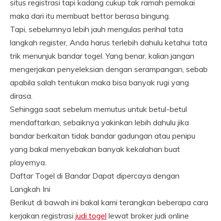
situs registrasi tapi kadang cukup tak ramah pemakai
maka dari itu membuat bettor berasa bingung.
Tapi, sebelumnya lebih jauh mengulas perihal tata
langkah register, Anda harus terlebih dahulu ketahui tata
trik menunjuk bandar togel. Yang benar, kalian jangan
mengerjakan penyeleksian dengan serampangan, sebab
apabila salah tentukan maka bisa banyak rugi yang
dirasa.
Sehingga saat sebelum memutus untuk betul-betul
mendaftarkan, sebaiknya yakinkan lebih dahulu jika
bandar berkaitan tidak bandar gadungan atau penipu
yang bakal menyebakan banyak kekalahan buat
playernya.
Daftar Togel di Bandar Dapat dipercaya dengan
Langkah Ini
Berikut di bawah ini bakal kami terangkan beberapa cara
kerjakan registrasi
judi togel
lewat broker judi online