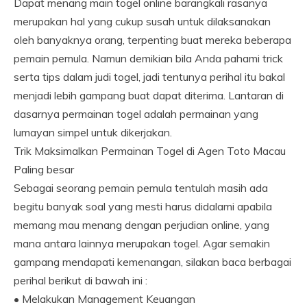
Dapat menang main togel online barangkali rasanya
merupakan hal yang cukup susah untuk dilaksanakan
oleh banyaknya orang, terpenting buat mereka beberapa
pemain pemula. Namun demikian bila Anda pahami trick
serta tips dalam judi togel, jadi tentunya perihal itu bakal
menjadi lebih gampang buat dapat diterima. Lantaran di
dasarnya permainan togel adalah permainan yang
lumayan simpel untuk dikerjakan.
Trik Maksimalkan Permainan Togel di Agen Toto Macau
Paling besar
Sebagai seorang pemain pemula tentulah masih ada
begitu banyak soal yang mesti harus didalami apabila
memang mau menang dengan perjudian online, yang
mana antara lainnya merupakan togel. Agar semakin
gampang mendapati kemenangan, silakan baca berbagai
perihal berikut di bawah ini :
• Melakukan Management Keuangan