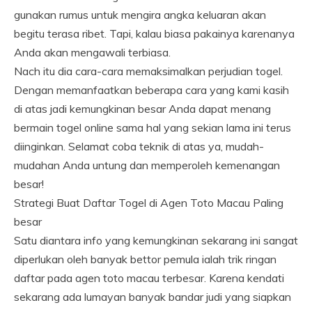
gunakan rumus untuk mengira angka keluaran akan
begitu terasa ribet. Tapi, kalau biasa pakainya karenanya
Anda akan mengawali terbiasa.
Nach itu dia cara-cara memaksimalkan perjudian togel.
Dengan memanfaatkan beberapa cara yang kami kasih
di atas jadi kemungkinan besar Anda dapat menang
bermain togel online sama hal yang sekian lama ini terus
diinginkan. Selamat coba teknik di atas ya, mudah-
mudahan Anda untung dan memperoleh kemenangan
besar!
Strategi Buat Daftar Togel di Agen Toto Macau Paling
besar
Satu diantara info yang kemungkinan sekarang ini sangat
diperlukan oleh banyak bettor pemula ialah trik ringan
daftar pada agen toto macau terbesar. Karena kendati
sekarang ada lumayan banyak bandar judi yang siapkan