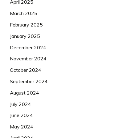
April 2025
March 2025
February 2025
January 2025
December 2024
November 2024
October 2024
September 2024
August 2024
July 2024
June 2024
May 2024
April 2024