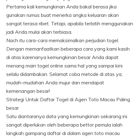
Pertama kali kemungkinan Anda bakal berasa jika
gunakan rumus buat menerka angka keluaran akan
sangat terasa ribet. Tetapi, apabila terlatih menggunakan
jadi Anda mulai akan terbiasa.
Nach itu cara-cara memaksimalkan perjudian togel.
Dengan memanfaatkan beberapa cara yang kami kasih
di atas karenanya kemungkinan besar Anda dapat
menang main togel online sama hal yang sampai kini
selalu didambakan. Selamat coba metode di atas ya,
mudah-mudahan Anda mujur dan mendapat
kemenangan besar!
Strategi Untuk Daftar Togel di Agen Toto Macau Paling
besar
Satu diantaranya data yang kemungkinan sekarang ini
sangat diperlukan oleh beberapa bettor pemula ialah
langkah gampang daftar di dalam agen toto macau