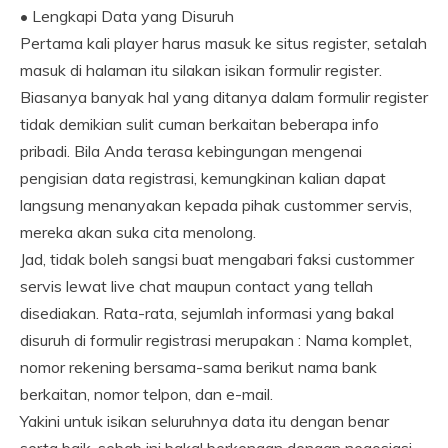
• Lengkapi Data yang Disuruh
Pertama kali player harus masuk ke situs register, setalah
masuk di halaman itu silakan isikan formulir register.
Biasanya banyak hal yang ditanya dalam formulir register
tidak demikian sulit cuman berkaitan beberapa info
pribadi. Bila Anda terasa kebingungan mengenai
pengisian data registrasi, kemungkinan kalian dapat
langsung menanyakan kepada pihak custommer servis,
mereka akan suka cita menolong.
Jad, tidak boleh sangsi buat mengabari faksi custommer
servis lewat live chat maupun contact yang tellah
disediakan. Rata-rata, sejumlah informasi yang bakal
disuruh di formulir registrasi merupakan : Nama komplet,
nomor rekening bersama-sama berikut nama bank
berkaitan, nomor telpon, dan e-mail.
Yakini untuk isikan seluruhnya data itu dengan benar