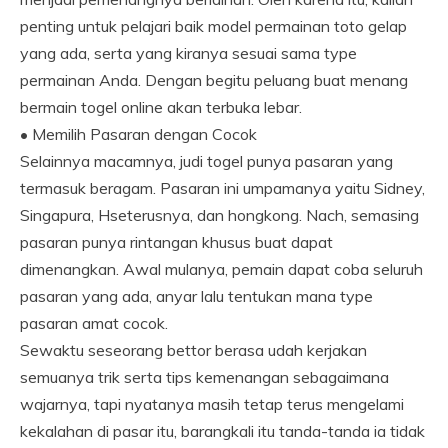
penting untuk pelajari baik model permainan toto gelap
yang ada, serta yang kiranya sesuai sama type
permainan Anda. Dengan begitu peluang buat menang
bermain togel online akan terbuka lebar.
• Memilih Pasaran dengan Cocok
Selainnya macamnya, judi togel punya pasaran yang
termasuk beragam. Pasaran ini umpamanya yaitu Sidney,
Singapura, Hseterusnya, dan hongkong. Nach, semasing
pasaran punya rintangan khusus buat dapat
dimenangkan. Awal mulanya, pemain dapat coba seluruh
pasaran yang ada, anyar lalu tentukan mana type
pasaran amat cocok.
Sewaktu seseorang bettor berasa udah kerjakan
semuanya trik serta tips kemenangan sebagaimana
wajarnya, tapi nyatanya masih tetap terus mengelami
kekalahan di pasar itu, barangkali itu tanda-tanda ia tidak