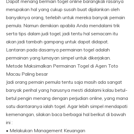
Dapat menang bermain togel online barangkali rasanya
merupakan hal yang cukup susah buat dijalankan oleh
banyaknya orang, terlebih untuk mereka banyak pemain
pemula. Namun demikian apabila Anda mendalami trik
serta tips dalam judi togel, jadi tentu hal semacam itu
akan jadi tambah gampang untuk dapat didapat.
Lantaran pada dasarnya permainan togel adalah
permainan yang lumayan simpel untuk dikerjakan.
Metode Maksimalkan Permainan Togel di Agen Toto
Macau Paling besar
Jadi orang pemain pemula tentu saja masih ada sangat
banyak perihal yang harusnya mesti didalami kalau betul-
betul pengin menang dengan perjudian online, yang mana
satu diantaranya ialah togel. Agar lebih simpel mendapati
kemenangan, silakan baca berbagai hal berikut di bawah
ini :
• Melakukan Management Keuangan