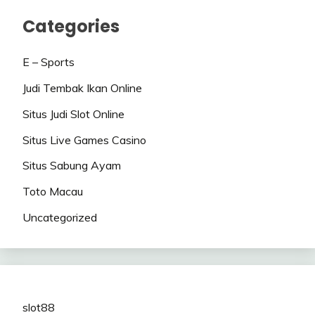
Categories
E – Sports
Judi Tembak Ikan Online
Situs Judi Slot Online
Situs Live Games Casino
Situs Sabung Ayam
Toto Macau
Uncategorized
slot88