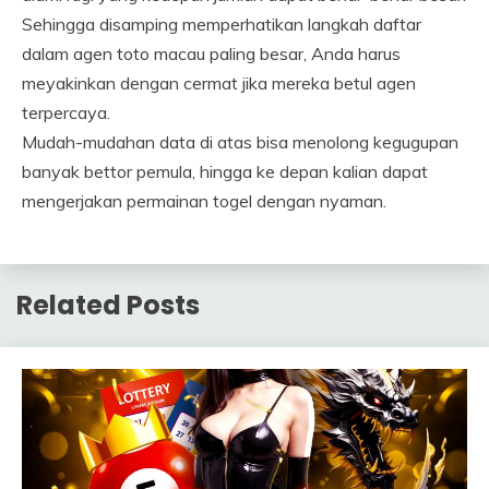
Sehingga disamping memperhatikan langkah daftar
dalam agen toto macau paling besar, Anda harus
meyakinkan dengan cermat jika mereka betul agen
terpercaya.
Mudah-mudahan data di atas bisa menolong kegugupan
banyak bettor pemula, hingga ke depan kalian dapat
mengerjakan permainan togel dengan nyaman.
Related Posts