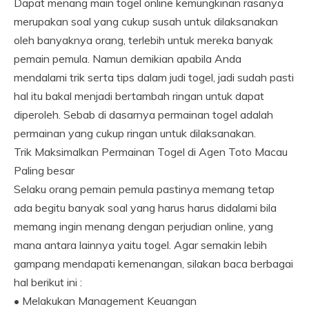
Dapat menang main togel online kemungkinan rasanya
merupakan soal yang cukup susah untuk dilaksanakan
oleh banyaknya orang, terlebih untuk mereka banyak
pemain pemula. Namun demikian apabila Anda
mendalami trik serta tips dalam judi togel, jadi sudah pasti
hal itu bakal menjadi bertambah ringan untuk dapat
diperoleh. Sebab di dasarnya permainan togel adalah
permainan yang cukup ringan untuk dilaksanakan.
Trik Maksimalkan Permainan Togel di Agen Toto Macau
Paling besar
Selaku orang pemain pemula pastinya memang tetap
ada begitu banyak soal yang harus harus didalami bila
memang ingin menang dengan perjudian online, yang
mana antara lainnya yaitu togel. Agar semakin lebih
gampang mendapati kemenangan, silakan baca berbagai
hal berikut ini :
• Melakukan Management Keuangan