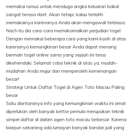
memakai rumus untuk menduga angka keluaran bakal
sangat terasa ribet. Akan tetapi, kalau terlatih
memakainya karenanya Anda akan mengawali terbiasa.
Nach itu dia cara-cara memaksimalkan perjudian togel.
Dengan memakai beberapa cara yang kami kasih di atas
karenanya kemungkinan besar Anda dapat menang
bermain togel online sama yang sejauh ini terus
dikehendaki. Selamat coba teknik di atas ya, mudah-
mudahan Anda mujur dan memperoleh kemenangan
besar!
Strategi Untuk Daftar Togel di Agen Toto Macau Paling
besar
Satu diantaranya info yang kemungkinan waktu ini amat
diperlukan oleh banyak bettor pemula merupakan teknik
simpel daftar di dalam agen toto macau terbesar. Karena
biarpun sekarang ada lumayan banyak bandar judi yang