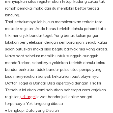
menyiapkan situs register akan tetapi kadang cukup tak
ramah pemakai maka dari itu membikin bettor terasa
bingung.
Tapi, sebelumnya lebih jauh membicarakan terkait tata
metode register, Anda harus terlebih dahulu pahami tata
trik menunjuk bandar togel. Yang benar, kalian jangan
lakukan penyeleksian dengan sembarangan, sebab kalau
salah putuskan maka bisa begitu banyak rugi yang dirasa.
Maka saat sebelum memilih untuk sungguh-sungguh
mendaftarkan, sebaiknya yakinkan terlebih dahulu kalau
bandar berkaitan tidak bandar palsu atau penipu yang
bisa menyebakan banyak kekalahan buat playernya.
Daftar Togel di Bandar Bisa dipercaya dengan Trik Ini
Tersebut ini akan kami sebutkan beberapa cara kerjakan
register
judi togel
lewat bandar judi online sangat
terpercaya. Yok langsung dibaca :
• Lengkapi Data yang Disuruh