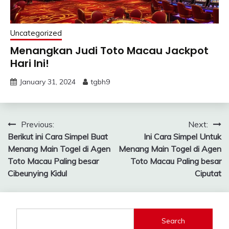
Uncategorized
Menangkan Judi Toto Macau Jackpot
Hari Ini!
January 31, 2024
tgbh9
Post
Previous:
Next:
Berikut ini Cara Simpel Buat
Ini Cara Simpel Untuk
navigation
Menang Main Togel di Agen
Menang Main Togel di Agen
Toto Macau Paling besar
Toto Macau Paling besar
Cibeunying Kidul
Ciputat
Search