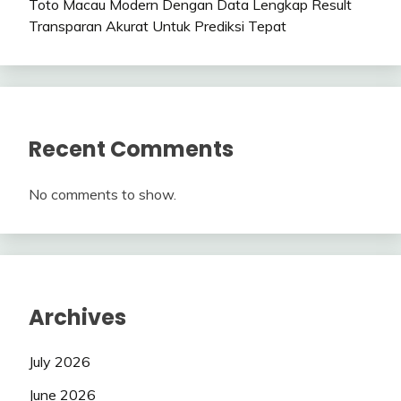
Toto Macau Modern Dengan Data Lengkap Result
Transparan Akurat Untuk Prediksi Tepat
Recent Comments
No comments to show.
Archives
July 2026
June 2026