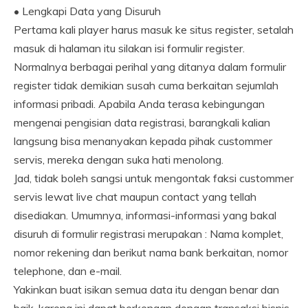
• Lengkapi Data yang Disuruh
Pertama kali player harus masuk ke situs register, setalah
masuk di halaman itu silakan isi formulir register.
Normalnya berbagai perihal yang ditanya dalam formulir
register tidak demikian susah cuma berkaitan sejumlah
informasi pribadi. Apabila Anda terasa kebingungan
mengenai pengisian data registrasi, barangkali kalian
langsung bisa menanyakan kepada pihak custommer
servis, mereka dengan suka hati menolong.
Jad, tidak boleh sangsi untuk mengontak faksi custommer
servis lewat live chat maupun contact yang tellah
disediakan. Umumnya, informasi-informasi yang bakal
disuruh di formulir registrasi merupakan : Nama komplet,
nomor rekening dan berikut nama bank berkaitan, nomor
telephone, dan e-mail.
Yakinkan buat isikan semua data itu dengan benar dan