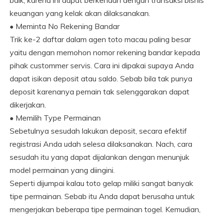
baik, karena ini dapat berkenaan dengan transaksi bisnis
keuangan yang kelak akan dilaksanakan.
• Meminta No Rekening Bandar
Trik ke-2 daftar dalam agen toto macau paling besar
yaitu dengan memohon nomor rekening bandar kepada
pihak custommer servis. Cara ini dipakai supaya Anda
dapat isikan deposit atau saldo. Sebab bila tak punya
deposit karenanya pemain tak selenggarakan dapat
dikerjakan.
• Memilih Type Permainan
Sebetulnya sesudah lakukan deposit, secara efektif
registrasi Anda udah selesa dilaksanakan. Nach, cara
sesudah itu yang dapat dijalankan dengan menunjuk
model permainan yang diingini.
Seperti dijumpai kalau toto gelap miliki sangat banyak
tipe permainan. Sebab itu Anda dapat berusaha untuk
mengerjakan beberapa tipe permainan togel. Kemudian,