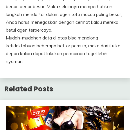
benar-benar besar. Maka selainnya memperhatikan
langkah mendaftar dalam agen toto macau paling besar,
Anda harus menegaskan dengan cermat kalau mereka
betul agen terpercaya.
Mudah-mudahan data di atas bisa menolong
ketidaktahuan beberapa bettor pemula, maka dari itu ke
depan kalian dapat lakukan permainan togel lebih
nyaman.
Related Posts