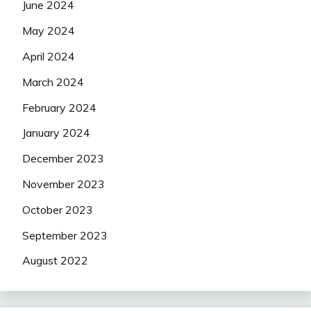
June 2024
May 2024
April 2024
March 2024
February 2024
January 2024
December 2023
November 2023
October 2023
September 2023
August 2022