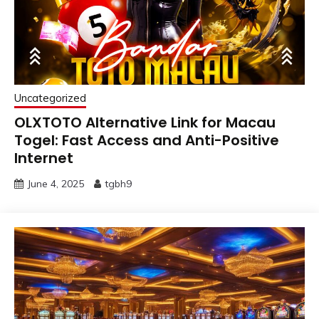
Uncategorized
OLXTOTO Alternative Link for Macau
Togel: Fast Access and Anti-Positive
Internet
June 4, 2025
tgbh9