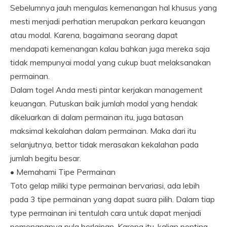
Sebelumnya jauh mengulas kemenangan hal khusus yang
mesti menjadi perhatian merupakan perkara keuangan
atau modal. Karena, bagaimana seorang dapat
mendapati kemenangan kalau bahkan juga mereka saja
tidak mempunyai modal yang cukup buat melaksanakan
permainan.
Dalam togel Anda mesti pintar kerjakan management
keuangan. Putuskan baik jumlah modal yang hendak
dikeluarkan di dalam permainan itu, juga batasan
maksimal kekalahan dalam permainan. Maka dari itu
selanjutnya, bettor tidak merasakan kekalahan pada
jumlah begitu besar.
• Memahami Tipe Permainan
Toto gelap miliki type permainan bervariasi, ada lebih
pada 3 tipe permainan yang dapat suara pilih. Dalam tiap
type permainan ini tentulah cara untuk dapat menjadi
pemenangnya pula berlainan. Karena itu, kalian penting