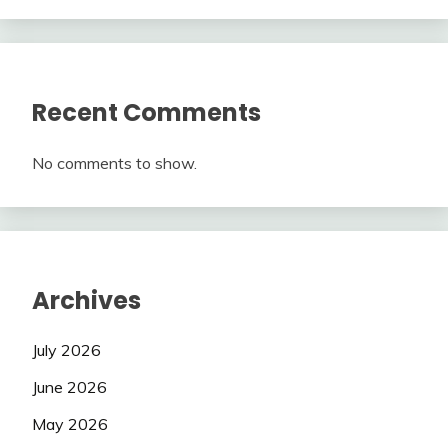
Recent Comments
No comments to show.
Archives
July 2026
June 2026
May 2026