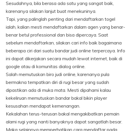
Sesudahnya, bila berasa ada satu yang sangat baik,
karenanya silakan lanjut buat menekuninya.
Tapi, yang palinglah penting dari mendaftarkan togel
ialah, kalian mesti mendaftarkan dalam agen yang benar-
benar betul professional dan bisa dipercaya. Saat
sebelum mendaftarkan, silakan cari info baik bagaimana
beberapa ciri dari suatu bandar judi online terpercaya. Info
ini dapat dikerjakan secara mudah lewat internet, baik di
google atau di komunitas dialog online.
Salah memutuskan biro judi online, karenanya pula
bermakna tempatkan diri di rugi besar yang sudah
dipastikan ada di muka mata. Mesti dipahami kalau
kekeliruan memutuskan bandar bakal bikin player
kesusahan mendapat kemenangan.
Kekalahan terus-terusan bakal mengakibatkan pemain
alami rugi yang nanti banyaknya dapat sangatlah besar.
Maka selainnya memperhatikan cara mendaftar pada