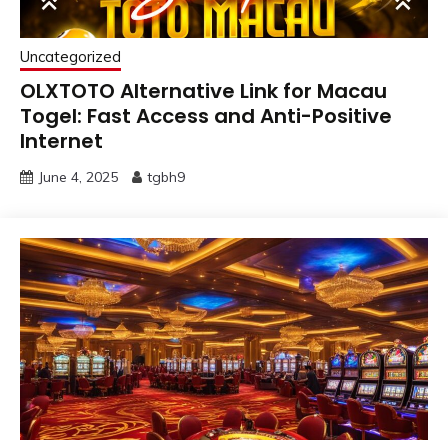
Uncategorized
OLXTOTO Alternative Link for Macau
Togel: Fast Access and Anti-Positive
Internet
June 4, 2025
tgbh9