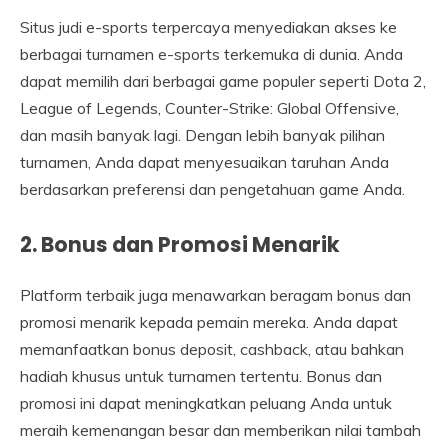
Situs judi e-sports terpercaya menyediakan akses ke
berbagai turnamen e-sports terkemuka di dunia. Anda
dapat memilih dari berbagai game populer seperti Dota 2,
League of Legends, Counter-Strike: Global Offensive,
dan masih banyak lagi. Dengan lebih banyak pilihan
turnamen, Anda dapat menyesuaikan taruhan Anda
berdasarkan preferensi dan pengetahuan game Anda.
2. Bonus dan Promosi Menarik
Platform terbaik juga menawarkan beragam bonus dan
promosi menarik kepada pemain mereka. Anda dapat
memanfaatkan bonus deposit, cashback, atau bahkan
hadiah khusus untuk turnamen tertentu. Bonus dan
promosi ini dapat meningkatkan peluang Anda untuk
meraih kemenangan besar dan memberikan nilai tambah