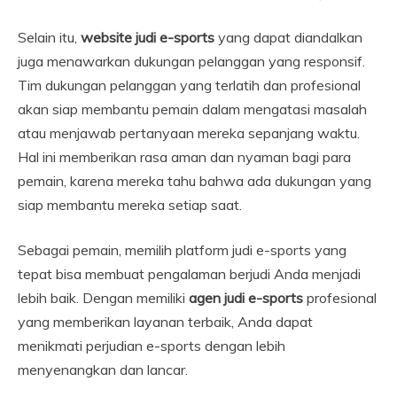
Selain itu,
website judi e-sports
yang dapat diandalkan
juga menawarkan dukungan pelanggan yang responsif.
Tim dukungan pelanggan yang terlatih dan profesional
akan siap membantu pemain dalam mengatasi masalah
atau menjawab pertanyaan mereka sepanjang waktu.
Hal ini memberikan rasa aman dan nyaman bagi para
pemain, karena mereka tahu bahwa ada dukungan yang
siap membantu mereka setiap saat.
Sebagai pemain, memilih platform judi e-sports yang
tepat bisa membuat pengalaman berjudi Anda menjadi
lebih baik. Dengan memiliki
agen judi e-sports
profesional
yang memberikan layanan terbaik, Anda dapat
menikmati perjudian e-sports dengan lebih
menyenangkan dan lancar.