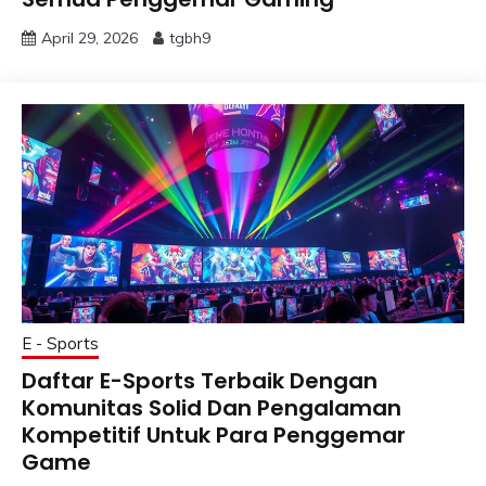
April 29, 2026
tgbh9
E - Sports
Daftar E-Sports Terbaik Dengan
Komunitas Solid Dan Pengalaman
Kompetitif Untuk Para Penggemar
Game