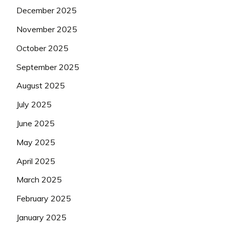
December 2025
November 2025
October 2025
September 2025
August 2025
July 2025
June 2025
May 2025
April 2025
March 2025
February 2025
January 2025