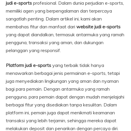
judi e-sports
profesional. Dalam dunia perjudian e-sports,
memiliki agen yang berpengalaman dan terpercaya
sangatlah penting. Dalam artikel ini, kami akan
membahas fitur dan manfaat dari
website judi e-sports
yang dapat diandalkan, termasuk antarmuka yang ramah
pengguna, transaksi yang aman, dan dukungan
pelanggan yang responsif.
Platform judi e-sports
yang terbaik tidak hanya
menawarkan berbagai jenis permainan e-sports, tetapi
juga menyediakan lingkungan yang aman dan nyaman
bagi para pemain. Dengan antarmuka yang ramah
pengguna, para pemain dapat dengan mudah menjelajahi
berbagai fitur yang disediakan tanpa kesulitan. Dalam
platform ini, pemain juga dapat menikmati keamanan
transaksi yang lebih terjamin, sehingga mereka dapat
melakukan deposit dan penarikan dengan percaya diri.