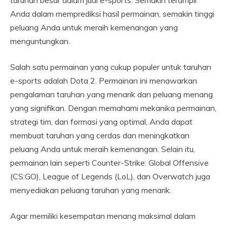
taruhan besar dalam judi e-sports. Semakin terampil
Anda dalam memprediksi hasil permainan, semakin tinggi
peluang Anda untuk meraih kemenangan yang
menguntungkan.
Salah satu permainan yang cukup populer untuk taruhan
e-sports adalah Dota 2. Permainan ini menawarkan
pengalaman taruhan yang menarik dan peluang menang
yang signifikan. Dengan memahami mekanika permainan,
strategi tim, dan formasi yang optimal, Anda dapat
membuat taruhan yang cerdas dan meningkatkan
peluang Anda untuk meraih kemenangan. Selain itu,
permainan lain seperti Counter-Strike: Global Offensive
(CS:GO), League of Legends (LoL), dan Overwatch juga
menyediakan peluang taruhan yang menarik.
Agar memiliki kesempatan menang maksimal dalam