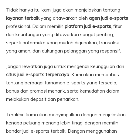
Tidak hanya itu, kami juga akan menjelaskan tentang
layanan terbaik
yang ditawarkan oleh
agen judi e-sports
profesional. Dalam memilih
platform judi e-sports
, fitur
dan keuntungan yang ditawarkan sangat penting,
seperti antarmuka yang mudah digunakan, transaksi
yang aman, dan dukungan pelanggan yang responsif.
Jangan lewatkan juga untuk mengenali keunggulan dari
situs judi e-sports terpercaya
. Kami akan membahas
tentang berbagai turnamen e-sports yang tersedia,
bonus dan promosi menarik, serta kemudahan dalam
melakukan deposit dan penarikan.
Terakhir, kami akan menyimpulkan dengan menjelaskan
kenapa peluang menang lebih tinggi dengan memilih
bandar judi e-sports terbaik. Dengan menggunakan