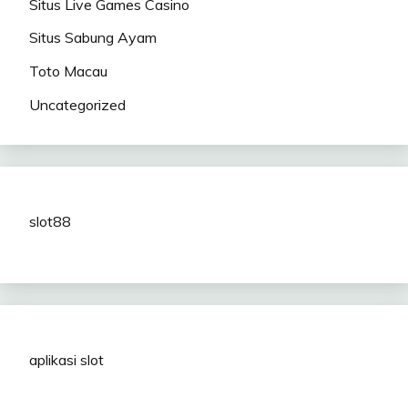
Situs Live Games Casino
Situs Sabung Ayam
Toto Macau
Uncategorized
slot88
aplikasi slot