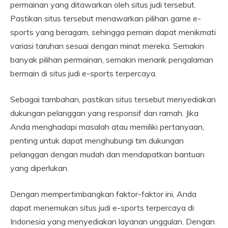
permainan yang ditawarkan oleh situs judi tersebut.
Pastikan situs tersebut menawarkan pilihan game e-
sports yang beragam, sehingga pemain dapat menikmati
variasi taruhan sesuai dengan minat mereka. Semakin
banyak pilihan permainan, semakin menarik pengalaman
bermain di situs judi e-sports terpercaya.
Sebagai tambahan, pastikan situs tersebut menyediakan
dukungan pelanggan yang responsif dan ramah. Jika
Anda menghadapi masalah atau memiliki pertanyaan,
penting untuk dapat menghubungi tim dukungan
pelanggan dengan mudah dan mendapatkan bantuan
yang diperlukan.
Dengan mempertimbangkan faktor-faktor ini, Anda
dapat menemukan situs judi e-sports terpercaya di
Indonesia yang menyediakan layanan unggulan. Dengan