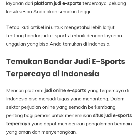
layanan dari
platform judi e-sports
terpercaya, peluang
kesuksesan Anda akan semakin tinggi.
Tetap ikuti artikel ini untuk mengetahui lebih lanjut
tentang bandar judi e-sports terbaik dengan layanan
unggulan yang bisa Anda temukan di Indonesia.
Temukan Bandar Judi E-Sports
Terpercaya di Indonesia
Mencari platform
judi online e-sports
yang terpercaya di
Indonesia bisa menjadi tugas yang menantang. Dalam
sektor perjudian online yang semakin berkembang,
penting bagi pemain untuk menemukan
situs judi e-sports
terpercaya
yang dapat memberikan pengalaman bermain
yang aman dan menyenangkan.