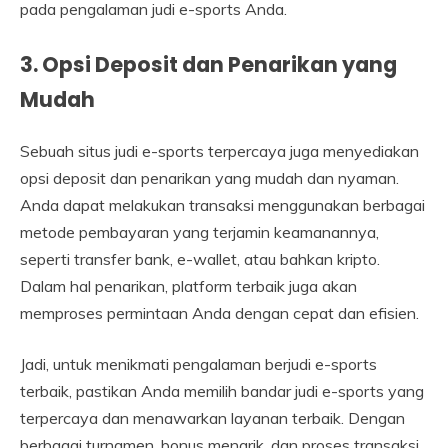
pada pengalaman judi e-sports Anda.
3. Opsi Deposit dan Penarikan yang
Mudah
Sebuah situs judi e-sports terpercaya juga menyediakan
opsi deposit dan penarikan yang mudah dan nyaman.
Anda dapat melakukan transaksi menggunakan berbagai
metode pembayaran yang terjamin keamanannya,
seperti transfer bank, e-wallet, atau bahkan kripto.
Dalam hal penarikan, platform terbaik juga akan
memproses permintaan Anda dengan cepat dan efisien.
Jadi, untuk menikmati pengalaman berjudi e-sports
terbaik, pastikan Anda memilih bandar judi e-sports yang
terpercaya dan menawarkan layanan terbaik. Dengan
berbagai turnamen, bonus menarik, dan proses transaksi