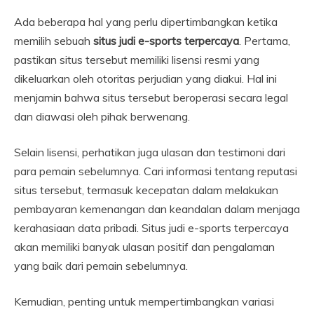
Ada beberapa hal yang perlu dipertimbangkan ketika
memilih sebuah
situs judi e-sports terpercaya
. Pertama,
pastikan situs tersebut memiliki lisensi resmi yang
dikeluarkan oleh otoritas perjudian yang diakui. Hal ini
menjamin bahwa situs tersebut beroperasi secara legal
dan diawasi oleh pihak berwenang.
Selain lisensi, perhatikan juga ulasan dan testimoni dari
para pemain sebelumnya. Cari informasi tentang reputasi
situs tersebut, termasuk kecepatan dalam melakukan
pembayaran kemenangan dan keandalan dalam menjaga
kerahasiaan data pribadi. Situs judi e-sports terpercaya
akan memiliki banyak ulasan positif dan pengalaman
yang baik dari pemain sebelumnya.
Kemudian, penting untuk mempertimbangkan variasi