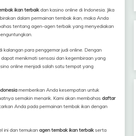
embak ikan terbaik
dan kasino online di Indonesia. Jika
irakan dalam permainan tembak ikan, maka Anda
bahas tentang agen-agen terbaik yang menyediakan
menguntungkan.
di kalangan para penggemar judi online. Dengan
a dapat menikmati sensasi dan kegembiraan yang
asino online menjadi salah satu tempat yang
ndonesia
memberikan Anda kesempatan untuk
uatnya semakin menarik. Kami akan membahas
daftar
tarkan Anda pada permainan tembak ikan dengan
el ini dan temukan
agen tembak ikan terbaik
serta