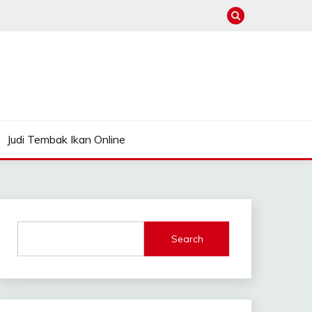
Judi Tembak Ikan Online
Search