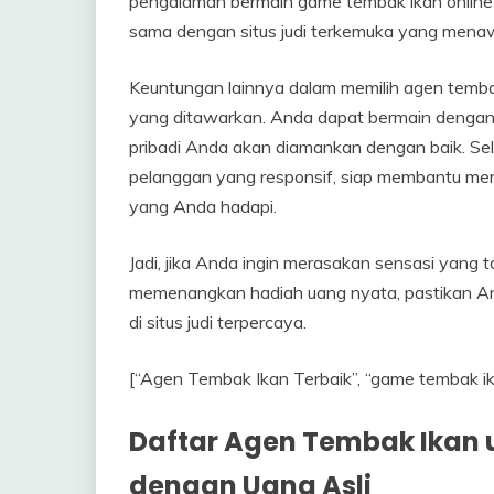
pengalaman bermain game tembak ikan online 
sama dengan situs judi terkemuka yang menaw
Keuntungan lainnya dalam memilih agen temb
yang ditawarkan. Anda dapat bermain dengan
pribadi Anda akan diamankan dengan baik. Sel
pelanggan yang responsif, siap membantu m
yang Anda hadapi.
Jadi, jika Anda ingin merasakan sensasi yang 
memenangkan hadiah uang nyata, pastikan And
di situs judi terpercaya.
[“Agen Tembak Ikan Terbaik”, “game tembak ikan
Daftar Agen Tembak Ikan
dengan Uang Asli