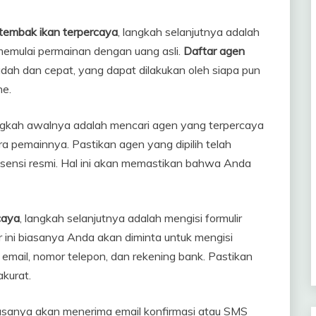
tembak ikan terpercaya
, langkah selanjutnya adalah
emulai permainan dengan uang asli.
Daftar agen
dah dan cepat, yang dapat dilakukan oleh siapa pun
ne.
angkah awalnya adalah mencari agen yang terpercaya
 pemainnya. Pastikan agen yang dipilih telah
 lisensi resmi. Hal ini akan memastikan bahwa Anda
caya
, langkah selanjutnya adalah mengisi formulir
r ini biasanya Anda akan diminta untuk mengisi
 email, nomor telepon, dan rekening bank. Pastikan
kurat.
iasanya akan menerima email konfirmasi atau SMS