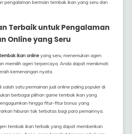
n pengalaman bermain tembak ikan yang seru dan
n Terbaik untuk Pengalaman
n Online yang Seru
tembak ikan online
yang seru, menemukan agen
gan memilih agen terpercaya, Anda dapat menikmati
eraih kemenangan nyata.
 salah satu permainan judi online paling populer di
mukan berbagai pilihan game tembak ikan yang
engagumkan hingga fitur-fitur bonus yang
kan hiburan tak terbatas bagi para pemainnya.
gen tembak ikan terbaik yang dapat memberikan