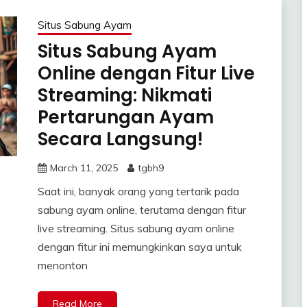
Situs Sabung Ayam
Situs Sabung Ayam
Online dengan Fitur Live
Streaming: Nikmati
Pertarungan Ayam
Secara Langsung!
March 11, 2025
tgbh9
Saat ini, banyak orang yang tertarik pada
sabung ayam online, terutama dengan fitur
live streaming. Situs sabung ayam online
dengan fitur ini memungkinkan saya untuk
menonton
Read More