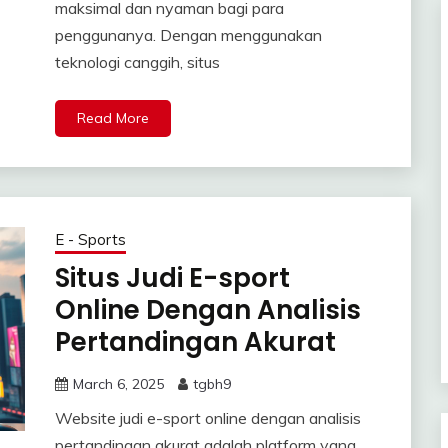
maksimal dan nyaman bagi para
penggunanya. Dengan menggunakan
teknologi canggih, situs
Read More
E - Sports
Situs Judi E-sport
Online Dengan Analisis
Pertandingan Akurat
March 6, 2025
tgbh9
Website judi e-sport online dengan analisis
pertandingan akurat adalah platform yang