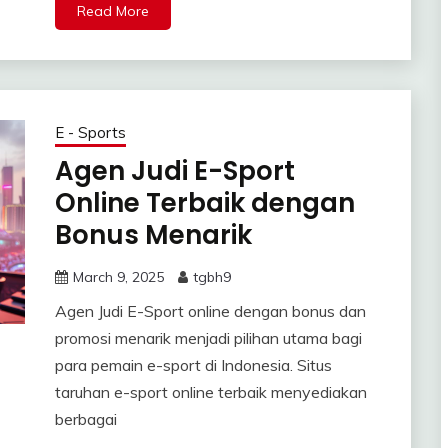
Read More
E - Sports
Agen Judi E-Sport
Online Terbaik dengan
Bonus Menarik
March 9, 2025
tgbh9
Agen Judi E-Sport online dengan bonus dan
promosi menarik menjadi pilihan utama bagi
para pemain e-sport di Indonesia. Situs
taruhan e-sport online terbaik menyediakan
berbagai