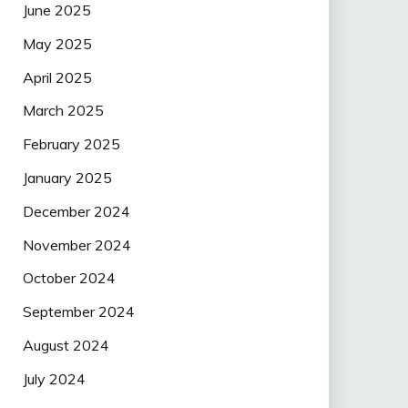
June 2025
May 2025
April 2025
March 2025
February 2025
January 2025
December 2024
November 2024
October 2024
September 2024
August 2024
July 2024