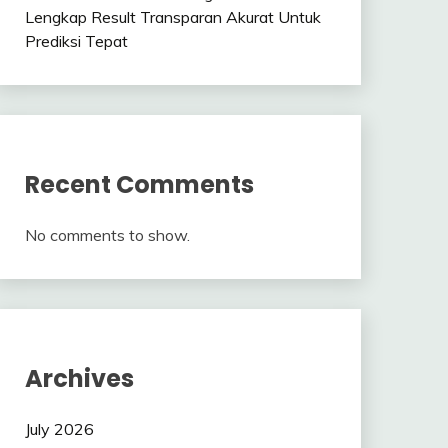
Lengkap Result Transparan Akurat Untuk
Prediksi Tepat
Recent Comments
No comments to show.
Archives
July 2026