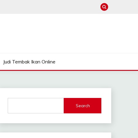
Judi Tembak Ikan Online
Search